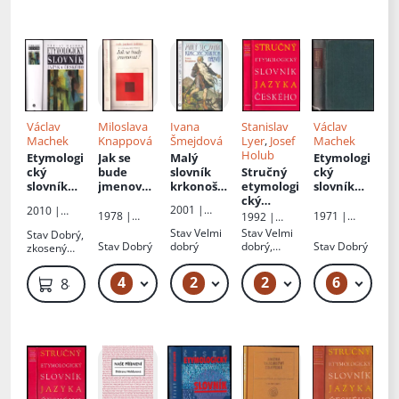
st :
historie a
původ
slov
Václav
Miloslava
Ivana
Stanislav
Václav
Machek
Knappová
Šmejdová
Lyer
,
Josef
Machek
Holub
Etymologi
Jak se
Malý
Etymologi
cký
bude
slovník
Stručný
cký
slovník
jmenovat
krkonošs
etymologi
slovník
jazyka
?
kých
cký
jazyka
2001 |
2010 |
českého
názvů
slovník
českého
1978 |
1971 |
1992 |
Olympia
Nakladatels
jazyka
Academia
Academia
Státní
Stav
Velmi
Stav
Velmi
Stav
Dobrý,
tví Lidové
českého
pedagogick
Stav
Dobrý
dobrý
dobrý,
Stav
Dobrý
zkosený
noviny
se
é
lehce zašlé
hřbet
nakladatels
zvláštním
stránky
4
2
2
6
49 Kč – 59 Kč
59 Kč
49 Kč
79
849 Kč
tví
zřetelem
k slovům
kulturní
m a cizím