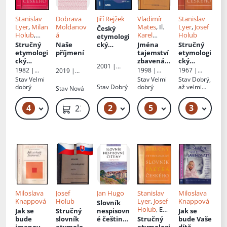
Stanislav
Dobrava
Jiří Rejžek
Vladimír
Stanislav
Lyer
,
Milan
Moldanov
Mates
, Il.
Lyer
,
Josef
Český
Holub
,
á
Karel
Holub
etymologi
Josef
Otakar
Stručný
Naše
cký
Jména
Stručný
Holub
Čech
etymologi
příjmení
slovník
tajemství
etymologi
cký
zbavená
:
cký
2001 |
slovník
malá
slovník
1982 |
1998 |
1967 |
2019 |
Leda
jazyka
domácí
jazyka
Státní
Knižní klub
Státní
Nakladatels
Stav
Velmi
Stav
Velmi
Stav
Dobrý,
českého
encyklop
českého
:
pedagogick
pedagogick
tví Pankrác
dobrý
Stav
Dobrý
dobrý
až velmi
Stav
Nová
se
é
edie 250
se
é
s.r.o.
dobrý,
nakladatels
nakladatels
zvláštním
nejčastějš
zvláštním
popsaný/po
4
2
5
3
49 Kč – 59 Kč
389 Kč – 419 Kč
49 Kč – 59 Kč
49
239 Kč
tví
tví
zřetelem
ích
zřetelem
kreslený
k slovům
příjmení -
k slovům
titulní list
kulturní
[I.]
kulturní
m a cizím
m a cizím
Miloslava
Josef
Jan Hugo
Stanislav
Miloslava
Knappová
Holub
Lyer
,
Josef
Knappová
Slovník
Holub
, Ed.
Jak se
Stručný
nespisovn
Jak se
Ivan
bude
slovník
é češtiny
:
Stručný
bude Vaše
Lutterer