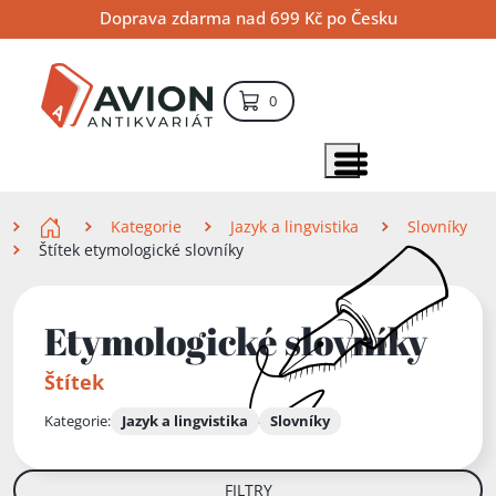
Přejít
Přejít
Přejít
Doprava zdarma nad 699 Kč po Česku
na
na
na
hlavní
hlavní
vyhledávání
obsah
navigaci
položek – košík
0
Vyhledávání
hledat
Zobrazit položky menu
Zde se nacházíte
Kategorie
Jazyk a lingvistika
Slovníky
Štítek etymologické slovníky
Etymologické slovníky
Štítek
Kategorie:
Jazyk a lingvistika
Slovníky
FILTRY