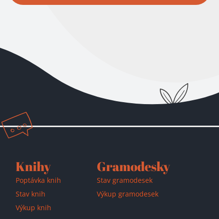
Knihy
Gramodesky
Poptávka knih
Stav gramodesek
Stav knih
Výkup gramodesek
Výkup knih