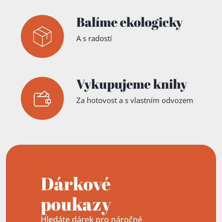
en, und
die noch
Balíme ekologicky
immer
für
unzugäng
A s radostí
lich
wohlkling
end und
unerklärt
gehalten
Vykupujeme knihy
werden
Za hotovost a s vlastním odvozem
Dárkové
poukazy
Hledáte dárek pro náročné