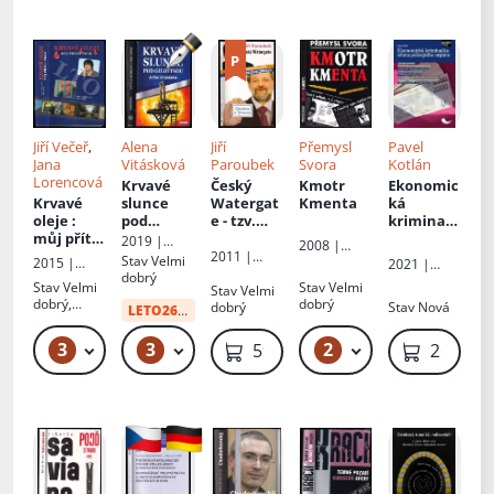
Camorry
Kysel
,
Jana
Kubišová
,
Laura
Kellöová
,
Miroslav
Grman
,
Annamária
Dömeová
,
Jiří Večeř
,
Alena
Jiří
Přemysl
Pavel
Jana
Jana
Vitásková
Paroubek
Svora
Kotlán
Čunderlíko
Lorencová
Krvavé
Český
Kmotr
Ekonomic
vá
,
Krvavé
slunce
Watergat
Kmenta
ká
Veronika
oleje
:
pod
e - tzv.
kriminalit
Šmiralová
,
můj přítel
gilotinou
Kubiceho
a očima
2019 |
Ján
2008 |
vrah
zpráva
:
policejníh
2011 |
Nakladatels
Stav
Velmi
Petrovič
Press
2015 |
2021 |
Columbus
Paroubek
o orgánu
tví Olympia,
dobrý
Praha
Amos
,
Nakladatels
Stav
Velmi
Stav
Velmi
Stav
Velmi
a.s.
vs. Kubice
Zdeňka
tví Leges,
dobrý,
dobrý
dobrý
Stav
Nová
po 5
LETO26
od:
59 Kč
Pustinová -
s.r.o.
autorský
letech
Ámos
podpis
3
3
2
599 Kč – 699 Kč
59 Kč – 179 Kč
49 Kč
59 Kč
269 Kč