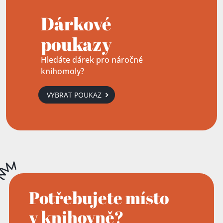
Dárkové
poukazy
Hledáte dárek pro náročné
knihomoly?
VYBRAT POUKAZ
Potřebujete místo
v knihovně?