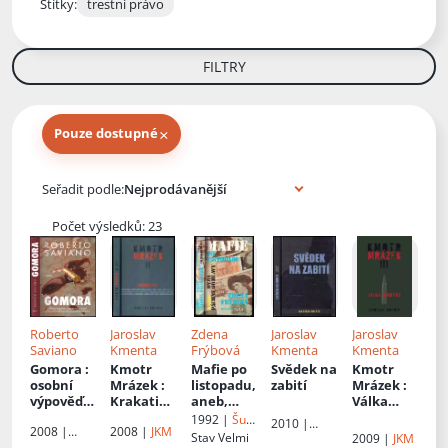
Štítky:
trestní právo
FILTRY
×
Pouze dostupné
Knihy autora
Seřadit podle:
Počet výsledků: 23
Roberto
Jaroslav
Zdena
Jaroslav
Jaroslav
Saviano
Kmenta
Frýbová
Kmenta
Kmenta
Gomora
:
Kmotr
Mafie po
Svědek na
Kmotr
osobní
Mrázek
:
listopadu,
zabití
Mrázek
:
výpověď o
Krakatice
aneb,
Válka
ekonomic
- II
Ryba
kmotrů -
1992 |
Šulc
2010 |
2008 |
2008 |
JKM
ké moci a
páchne
III
a spol
Stav
Velmi
Mgr.
2009 |
JKM
Litomyšl