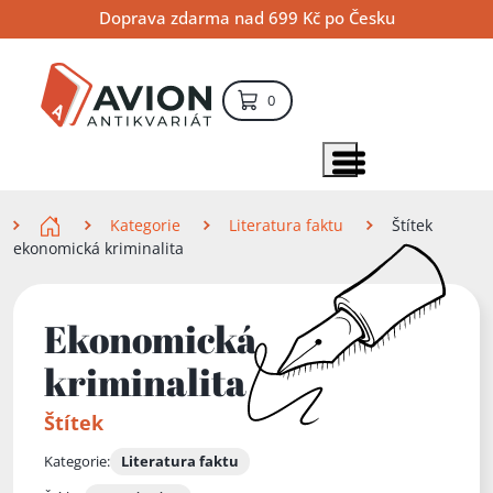
Přejít
Přejít
Přejít
Doprava zdarma nad 699 Kč po Česku
na
na
na
hlavní
hlavní
vyhledávání
obsah
navigaci
položek – košík
0
Vyhledávání
hledat
Zobrazit položky menu
Zde se nacházíte
Kategorie
Literatura faktu
Štítek
ekonomická kriminalita
Ekonomická
kriminalita
Štítek
Kategorie:
Literatura faktu