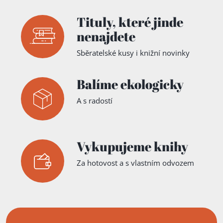
Tituly,
které jinde
nenajdete
Sběratelské kusy i knižní novinky
Balíme ekologicky
A s radostí
Vykupujeme knihy
Za hotovost a s vlastním odvozem