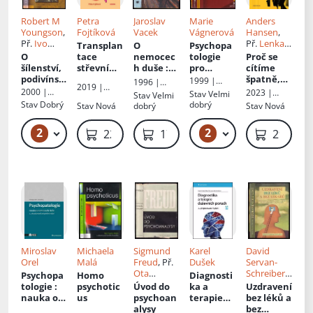
Robert M
Petra
Jaroslav
Marie
Anders
Youngson
,
Fojtíková
Vacek
Vágnerová
Hansen
,
Př.
Ivo
Př.
Lenka
Transplan
O
Psychopa
Müller
Štěpáníko
O
tace
nemocec
tologie
Proč se
vá
šílenství,
střevní
h duše
:
pro
cítíme
podivínst
mikroflór
kapitoly z
pomáhají
špatně,
1999 |
1996 |
2019 |
ví a
y mě
psychiatri
cí profese
když se
Portál
2000 |
Mladá
2023 |
Stav
Velmi
Stav
Velmi
FONTÁNA
genialitě
vyléčila z
e
:
máme
Portál
fronta
Grada
Stav
Dobrý
dobrý
Stav
Nová
dobrý
Stav
Nová
ESOTERA,
depresí
variabilit
tak
s.r.o.
a a
dobře?
2
2
429 Kč
399 Kč – 489 Kč
229 Kč
179 Kč
299 Kč
patologie
lidské
psychiky
Miroslav
Michaela
Sigmund
Karel
David
Orel
Malá
Freud
, Př.
Dušek
Servan-
Ota
Schreiber
,
Psychopa
Homo
Diagnosti
Friedmann
Př.
Hana
tologie
:
psychotic
Úvod do
ka a
Uzdravení
Prousková
nauka o
us
psychoan
terapie
bez léků a
nemocec
alysy
duševníc
bez