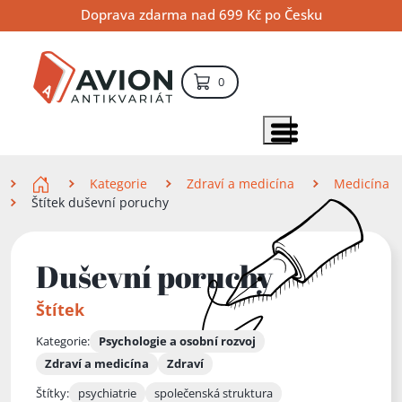
Přejít
Přejít
Přejít
Doprava zdarma nad 699 Kč po Česku
na
na
na
hlavní
hlavní
vyhledávání
obsah
navigaci
položek – košík
0
Vyhledávání
hledat
Zobrazit položky menu
Zde se nacházíte
Kategorie
Zdraví a medicína
Medicína
Štítek duševní poruchy
Duševní poruchy
Štítek
Kategorie:
Psychologie a osobní rozvoj
Zdraví a medicína
Zdraví
Štítky:
psychiatrie
společenská struktura