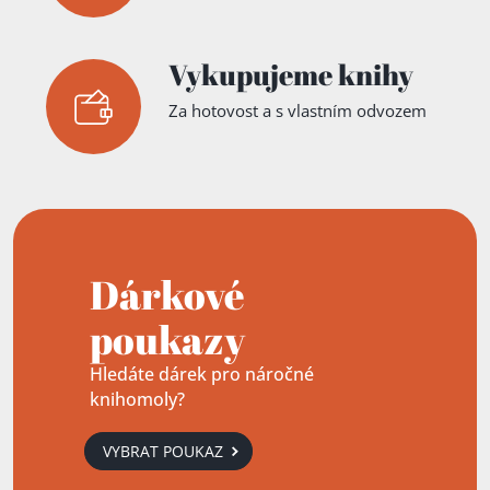
Vykupujeme knihy
Za hotovost a s vlastním odvozem
Dárkové
poukazy
Hledáte dárek pro náročné
knihomoly?
VYBRAT POUKAZ