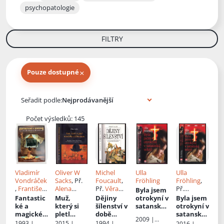
psychopatologie
FILTRY
×
Pouze dostupné
Knihy autora
Seřadit podle:
Počet výsledků: 145
Vladimír
Oliver W
Michel
Ulla
Ulla
Vondráček
Sacks
, Př.
Foucault
,
Fröhling
Fröhling
,
,
František
Alena
Př.
Věra
Př.
Byla jsem
Holub
Čechová
Dvořáková
Bohumila
Fantastic
Muž,
Dějiny
otrokyní v
Byla jsem
Kučerová
ké a
který si
šílenství v
satanské
otrokyní v
magické z
pletl
době
sektě
satanské
2009 |
hlediska
manželku
osvícenst
sektě
1993 |
2015 |
1994 |
2016 |