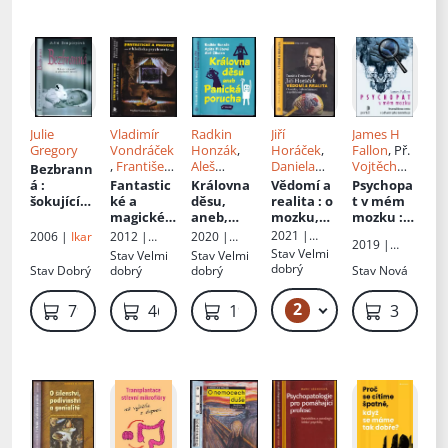
m
onemocn
ěním
Julie
Vladimír
Radkin
Jiří
James H
Gregory
Vondráček
Honzák
,
Horáček
,
Fallon
, Př.
,
František
Aleš
Daniela
Vojtěch
Bezbrann
Holub
Cibulka
,
Drtinová
Pišl
á
:
Fantastic
Královna
Vědomí a
Psychopa
Agáta
šokující
ké a
děsu,
realita
: o
t v mém
Pilátová
výpověď o
magické z
aneb,
mozku,
mozku
:
umučené
hlediska
Panická
duševní
neurověd
2021 |
2006 |
Ikar
2012 |
2020 |
2019 |
m dětství
psychiatri
porucha
nemoci a
cova
Vyšehrad
Columbus
Vyšehrad
Stav
Velmi
Stav
Velmi
Stav
Velmi
Portál
e
společnos
cesta k
dobrý
Stav
Dobrý
dobrý
dobrý
Stav
Nová
ti
odhalení
jeho
2
289 Kč
79 Kč
469 Kč
199 Kč
319 Kč
temného
já