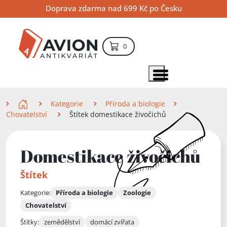
Přejít
Přejít
Přejít
Doprava zdarma nad 699 Kč po Česku
na
na
na
hlavní
hlavní
vyhledávání
obsah
navigaci
položek – košík
0
Vyhledávání
hledat
Zobrazit položky menu
Zde se nacházíte
Kategorie
Příroda a biologie
Chovatelství
Štítek domestikace živočichů
Domestikace živočichů
Štítek
Kategorie:
Příroda a biologie
Zoologie
Chovatelství
Štítky:
zemědělství
domácí zvířata