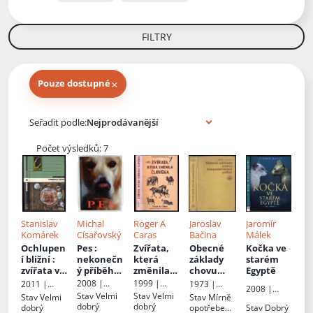
FILTRY
×
Pouze dostupné
Knihy autora
Seřadit podle:
Počet výsledků: 7
Stanislav
Michal
Roger A
Jaroslav
Jaromír
Komárek
Císařovský
Caras
Bačina
Málek
Ochlupen
Pes
:
Zvířata,
Obecné
Kočka ve
í bližní
:
nekonečn
která
základy
starém
zvířata v
ý příběh
změnila
chovu
Egyptě
kulturníc
od
člověka
:
hospodář
2008 |
1999 |
2011 |
1973 |
2008 |
h
pravěku
historie
ských
ALTERCAN,
Rybka
Academia
Státní
Stav
Velmi
Stav
Velmi
Stav
Velmi
Stav
Mírně
Mladá
kontexte
do třetího
prolínání
zvířat
:
s.r.o.
Publishers
zemědělsk
dobrý
dobrý
dobrý
opotřebená
Stav
Dobrý
fronta