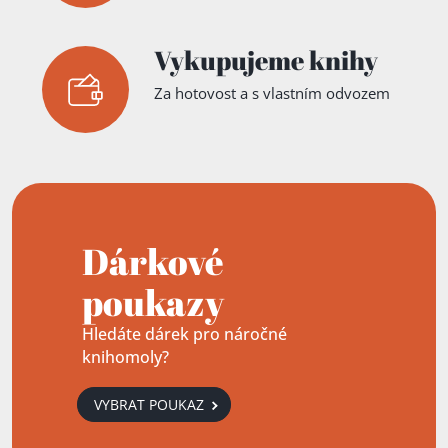
Vykupujeme knihy
Za hotovost a s vlastním odvozem
Dárkové
poukazy
Hledáte dárek pro náročné
knihomoly?
VYBRAT POUKAZ