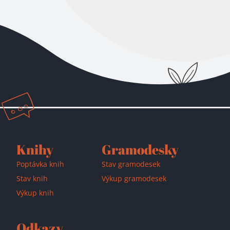
Přidáno do košíku!
Knihy
Gramodesky
Poptávka knih
Stav gramodesek
Stav knih
Výkup gramodesek
Výkup knih
Odkazy