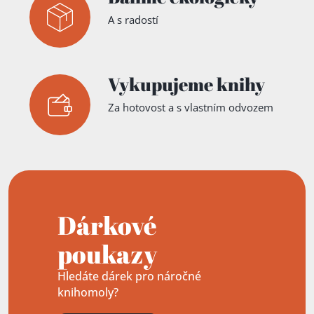
A s radostí
Vykupujeme knihy
Za hotovost a s vlastním odvozem
Dárkové
poukazy
Hledáte dárek pro náročné
knihomoly?