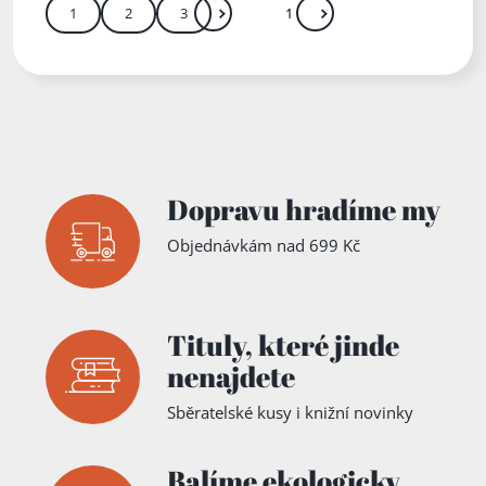
1
2
3
Další
Přejít
Zadejte číslo stránky mezi 1 a 3
Dopravu hradíme my
Objednávkám nad 699 Kč
Tituly,
které jinde
nenajdete
Sběratelské kusy i knižní novinky
Balíme ekologicky