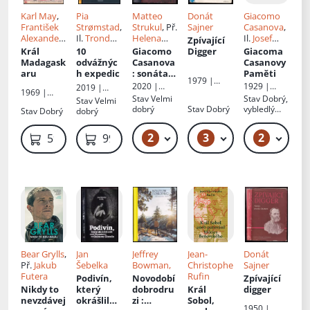
Karl May
,
Pia
Matteo
Donát
Giacomo
František
Strømstad
,
Strukul
, Př.
Sajner
Casanova
,
Alexander
Il.
Trond
Helena
Il.
Josef
Zpívající
Elstner
,
Bredesen
,
Tůmová
Wenig
, Př.
Král
10
Giacomo
Digger
Giacoma
Desider
Př.
Jitka
Josef
Madagask
odvážnýc
Casanova
Casanovy
Galský
, Il.
Jindřišková
Soukup
aru
h expedic
: sonáta
Paměti
1979 |
Ervín
zlomenýc
2020 |
1929 |
2019 |
Albatros
1969 |
Urban
, Př.
h srdcí
Dobrovský
Přítel knihy
Fragment
Stav
Velmi
Stav
Dobrý,
Stav
Velmi
Albatros
Milan
s.r.o
dobrý
Stav
Dobrý
vybledlý
Stav
Dobrý
dobrý
Korejs
hřbet
2
3
2
49 Kč
59 Kč
59 Kč
99 Kč
Bear Grylls
,
Jan
Jeffrey
Jean-
Donát
Př.
Jakub
Šebelka
Bowman,
Christophe
Sajner
Futera
Rufin
Podivín,
Novodobí
Zpívající
Nikdy to
který
dobrodru
Král
digger
nevzdávej
okrášlil
zi
:
Sobol,
1950 |