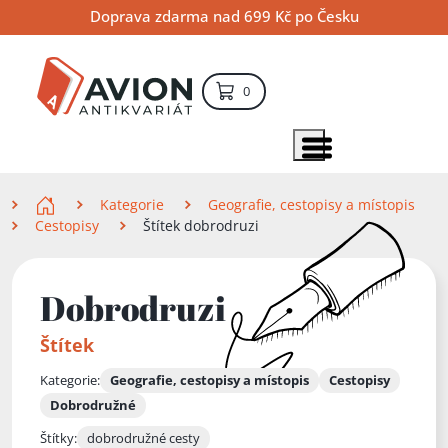
Přejít
Přejít
Přejít
Doprava zdarma nad 699 Kč po Česku
na
na
na
hlavní
hlavní
vyhledávání
obsah
navigaci
položek – košík
0
Vyhledávání
hledat
Zobrazit položky menu
Zde se nacházíte
Kategorie
Geografie, cestopisy a místopis
Cestopisy
Štítek dobrodruzi
Dobrodruzi
Štítek
Kategorie:
Geografie, cestopisy a místopis
Cestopisy
Dobrodružné
Štítky:
dobrodružné cesty