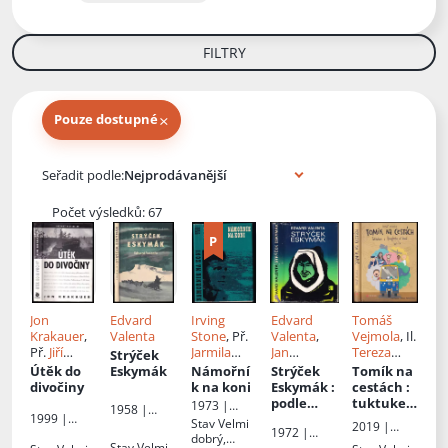
FILTRY
×
Pouze dostupné
Knihy autora
Seřadit podle:
Počet výsledků: 67
Jon
Edvard
Irving
Edvard
Tomáš
Krakauer
,
Valenta
Stone
, Př.
Valenta
,
Vejmola
, Il.
Př.
Jiří
Jarmila
Jan
Tereza
Strýček
Martínek
Fastrová
Eskymo
Konupčíko
Útěk do
Eskymák
Námořní
Strýček
Tomík na
Welzl
, Il.
vá
divočiny
k na koni
Eskymák
:
cestách
:
Josef
podle
tuktuke
1973 |
1958 |
Paukert
vyprávění
m z
1999 |
Mladá
Stav
Velmi
Státní
2019 |
1972 |
Columbus
Jana
Bangkoku
fronta
dobrý,
nakladatels
CPress
Stav
Velmi
Českoslove