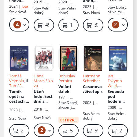
: nová
svět,
hledání
aneb,
2015 |
2020 |
Českoslove
autobiogr
aneb,
smyslu
Putování
2024 |
Jota
Kruh autorů
Grada
2023 |
Stav
Dobrý,
Stav
Velmi
Stav
Velmi
nský
afie
Vzpomíná
života v
Mórice
Liberecka
Maraton,
Stav
Nová
až velmi
dobrý
dobrý
Stav
Nová
spisovatel
ní na
divočině
Beňovské
nakladatels
dobrý
Gustava
ho
tví, s.r.o.
4
2
139 Kč – 399 Kč
49 Kč
499 Kč
149 Kč
329 Kč
Ginzela
Tomáš
Hana
Bohuslav
Hermann
Jan
Vejmola
, Il.
Moravčíko
Pernica
Schreiber
Eskymo
Tomáš
vá
Welzl
,
Volání
Casanova
Vejmola
,
Martin
Tomík
Učeň
dálek
: životopis
Svoboda
Tereza
Strouhal
,
opět na
ledu: šest
pod
1971 |
Konupčíko
Il.
Martin
cestách
:
dnů s
bodem
Magnet
Stav
Dobrý,
2008 |
vá
Strouhal
na kole
Wimem
mrazu
:
zkosený
Beta
2009 |
2019 |
2023 |
do Gruzie
Hofem
:
příběhy a
hřbet
Veduta
Stav
Velmi
Stav
Velmi
Vitarian
CPress
a zpět
cesta za
záhady,
Stav
Nová
Stav
Nová
dobrý
dobrý
spol. s r.o.
LETO26
:
41 Kč
sílou,
které
zdravím a
zanechal
2
159 Kč – 239 Kč
299 Kč
59 Kč
59 Kč
259 Kč
štěstím s
největší
držitelem
český