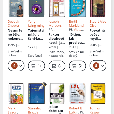
Deepak
Yang
Joseph
Bertil
Stuart Alve
Chopra
Jwing-ming
Maroon
,
Marklund
,
Olson
Př.
Př.
Viola
Nesmrtel
Tajemství
Posvátná
Kateřina
Somogyi
né tělo,
mládí
:
Faktor
10 tipů,
pečeť
Orlová
nekonečn
čchi-kung
dlouhově
jak
mysli
á duše
:
měnící
kosti
: jak
prodlouži
Nefritové
1995 |
2005 |
kvantová
svaly,
resveratr
t život o
ho císaře
:
1997 |
2010 |
2017 |
Pragma
Pragma
alternativ
šlachy a
ol a
10 let
taoistický
František
NOXI
Euromedia
Stav
Velmi
Stav
Velmi
Stav
Dobrý,
Stav
Velmi
a
očišťující
červené
průvodce
Hrabal,
Group
dobrý,
dobrý
Stav
Nová
neautorská
dobrý
CAD PRESS
dlouhově
dřeň,
víno
na cestě
lehké
dedikace
oděrky na
kosti
mozek - 1
aktivují
ke zdraví,
4
3
89 Kč – 119 Kč
229 Kč
169 Kč
69 Kč
59 Kč
obálce,
geny
dlouhově
vlepený
delšího a
kosti a
papír s
zdravějšíh
nesmrtel
neautorsko
o života
nosti
u dedikací
Jak se
Mark
Stanislav
Robert B
Tomáš
dožít 120
Sisson
,
Brázda
Lufkin
, Př.
Kašpar