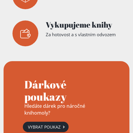
Vykupujeme knihy
Za hotovost a s vlastním odvozem
Dárkové
poukazy
Hledáte dárek pro náročné
knihomoly?
VYBRAT POUKAZ