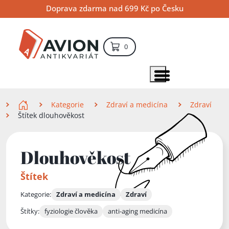
Přejít
Přejít
Přejít
Doprava zdarma nad 699 Kč po Česku
na
na
na
hlavní
hlavní
vyhledávání
obsah
navigaci
položek – košík
0
Vyhledávání
hledat
Zobrazit položky menu
Zde se nacházíte
Kategorie
Zdraví a medicína
Zdraví
Štítek dlouhověkost
Dlouhověkost
Štítek
Kategorie:
Zdraví a medicína
Zdraví
Štítky:
fyziologie člověka
anti-aging medicína