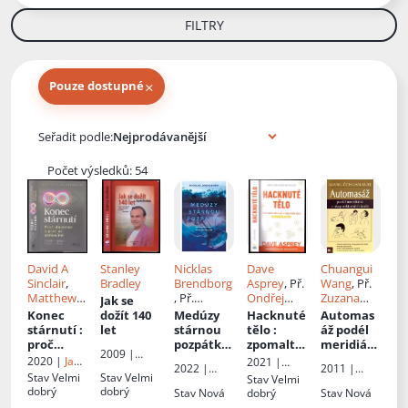
FILTRY
×
Pouze dostupné
Knihy autora
Seřadit podle:
Počet výsledků: 54
David A
Stanley
Nicklas
Dave
Chuangui
Sinclair
,
Bradley
Brendborg
Asprey
, Př.
Wang
, Př.
Matthew D
, Př.
Ondřej
Zuzana
Jak se
LaPlante
,
Magdalena
Doseděl
Vihanová
Konec
dožít 140
Medúzy
Hacknuté
Automas
Il.
Jírková
stárnutí
:
let
stárnou
tělo
:
áž podél
Catherine
proč
pozpátku
zpomalte
meridián
2009 |
Delphia
,
stárneme
:
stárnutí a
ů a
2020 |
Jan
2021 |
Epava
2022 |
2011 |
Př.
Helena
a proč už
dlouhově
žijte déle
akupunkt
Melvil
Zoner
Stav
Velmi
Stav
Velmi
Stav
Velmi
Host
Eugenika
Mirovská
nemusím
kost
jako
urních
Publishing
Press
dobrý
dobrý
Stav
Nová
dobrý
Stav
Nová
e
pohledem
superčlov
bodů