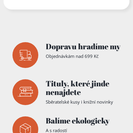
Zadejte číslo stránky mezi 1 a 2
Dopravu hradíme my
Objednávkám nad 699 Kč
Tituly,
které jinde
nenajdete
Sběratelské kusy i knižní novinky
Balíme ekologicky
A s radostí