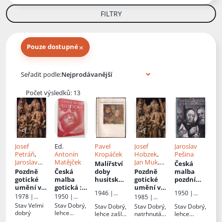
FILTRY
×
Pouze dostupné
Knihy autora
Seřadit podle:
Počet výsledků: 13
Josef
Ed.
Pavel
Josef
Jaroslav
Petráň
,
Antonín
Kropáček
Hobzek
,
Pešina
Jaroslav
Matějček
Jan Muk
,
Malířství
Česká
Pešina
,
Jiří Kodeš
,
Pozdně
Česká
doby
Pozdně
malba
Václav
Il.
Václav
gotické
malba
husitské
:
gotické
pozdní
Mencl
,
Mencl
, Př.
umění v
gotická
:
česká
umění v
gotiky a
1946 |
1950 |
Josef
Feodosij
Čechách
:
deskové
desková
Čechách
:
renesanc
1978 |
1950 |
1985 |
Česká
Orbis
Krása
,
Andronik
,
1471-1526
malířství
malba
1471-1526
e
:
Odeon
Melantrich
Odeon
Stav
Velmi
Stav
Dobrý,
Stav
Dobrý,
Stav
Dobrý,
Stav
Dobrý,
akademie
Jaromír
Dagmar
1350-1450
prvé
deskové
dobrý
lehce
lehce zašlá
natrhnutá
lehce
věd a
Homolka
Bílková
,
poloviny
malířství
opotřebená
obálka,
obálka,
opotřebená