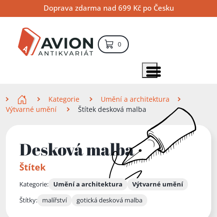
Přejít
Přejít
Přejít
Doprava zdarma nad 699 Kč po Česku
na
na
na
hlavní
hlavní
vyhledávání
obsah
navigaci
položek – košík
0
Vyhledávání
hledat
Zobrazit položky menu
Zde se nacházíte
Kategorie
Umění a architektura
Výtvarné umění
Štítek desková malba
Desková malba
Štítek
Kategorie:
Umění a architektura
Výtvarné umění
Štítky:
malířství
gotická desková malba