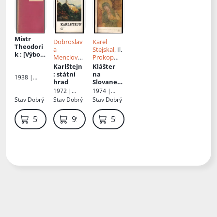
Mistr
Dobroslav
Karel
Theodori
a
Stejskal
, Il.
k
: [Výbor
Menclová
,
Prokop
obrazů
Vlasta
Paul
Karlštejn
Klášter
Dvořáková
: státní
na
1938 |
hrad
Slovanec
Melantrich
h
1972 |
1974 |
Olympia
Odeon
Stav
Dobrý
Stav
Dobrý
Stav
Dobrý
59 Kč
99 Kč
59 Kč