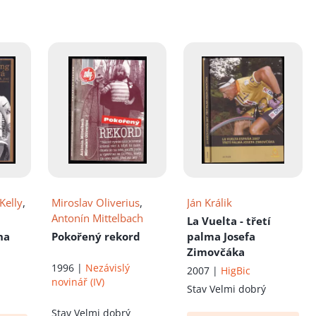
íku!
Kelly
,
Miroslav Oliverius
,
Ján Králik
Antonín Mittelbach
La Vuelta - třetí
na
Pokořený rekord
palma Josefa
Zimovčáka
1996 |
Nezávislý
2007 |
HigBic
novinář (IV)
Stav
Velmi dobrý
Stav
Velmi dobrý