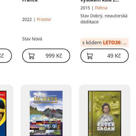
Hradce Králové přes
2015 |
Flétna
Istanbul a Athény do
Stav
Dobrý, neautorská
2022 |
Prostor
Říma]
dedikace
Stav
Nová
s kódem
LETO26
:
34 Kč
Kč
999 Kč
49 Kč