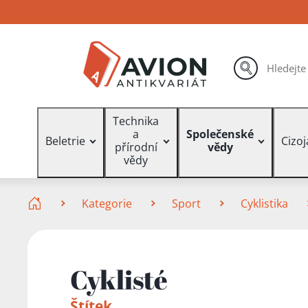
Přejít
Přejít
Přejít
na
na
na
hlavní
hlavní
vyhledávání
obsah
navigaci
hledat
Vyhledávání
Technika
a
Společenské
Beletrie
Cizo
přírodní
vědy
vědy
Zde se nacházíte
Kategorie
Sport
Cyklistika
Cyklisté
Štítek