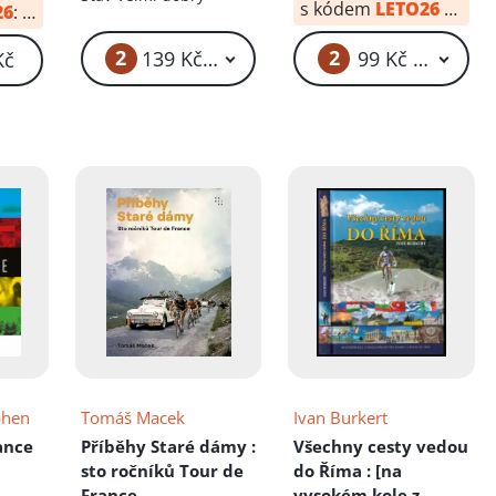
s kódem
LETO26
od:
69
26
:
41 Kč
2
2
139 Kč – 169 Kč
99 Kč – 119 Kč
Kč
phen
Tomáš Macek
Ivan Burkert
ance
Příběhy Staré dámy
:
Všechny cesty vedou
sto ročníků Tour de
do Říma
: [na
France
vysokém kole z