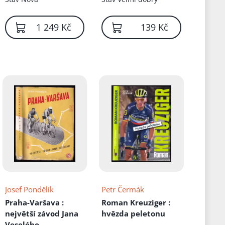
 Kč
1 249 Kč
139 Kč
Josef Pondělík
Petr Čermák
Praha-Varšava
:
Roman Kreuziger
:
největší závod Jana
hvězda peletonu
Veselého