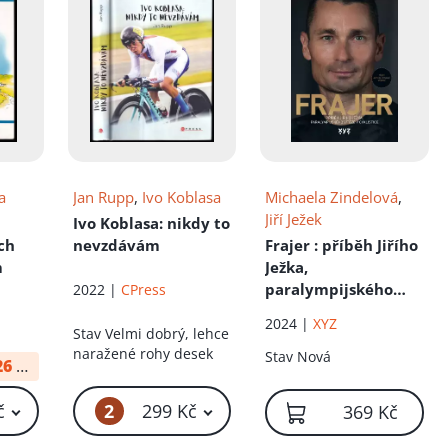
a
Jan Rupp
,
Ivo Koblasa
Michaela Zindelová
,
Jiří Ježek
Ivo Koblasa: nikdy to
ch
nevzdávám
Frajer
: příběh Jiřího
m
Ježka,
paralympijského
2022 |
CPress
vítěze v cyklistice
2024 |
XYZ
Stav
Velmi dobrý, lehce
naražené rohy desek
Stav
Nová
26
od:
10 Kč
2
č
299 Kč
369 Kč