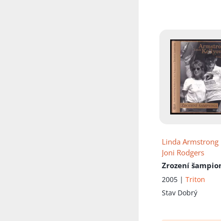
Přidáno do koš
Linda Armstrong 
Joni Rodgers
Zrození šampio
2005 |
Triton
Stav
Dobrý