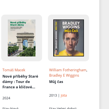
Tomáš Macek
William Fotheringham
,
Bradley E Wiggins
Nové příběhy Staré
dámy
: Tour de
Můj čas
France a klíčové
události
2013 |
Jota
cyklistických závodů
2024
Giro d'Italia a Vuelta
a España 2014-2023
Stav
Nová
Stav
Velmi dobrý