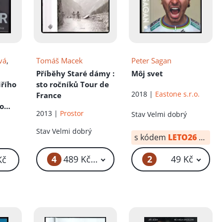
vá
,
Tomáš Macek
Peter Sagan
Příběhy Staré dámy
:
Môj svet
iřího
sto ročníků Tour de
2018 |
Eastone s.r.o.
France
o
2013 |
Prostor
Stav
Velmi dobrý
ice
Stav
Velmi dobrý
s kódem
LETO26
od:
34
4
2
489 Kč – 699 Kč
49 Kč
Kč