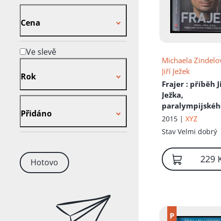
Cena
Cena
Ve slevě
Michaela Zindelo
Rok
Jiří Ježek
Rok
Frajer
: příběh J
Ježka,
Přidáno
paralympijskéh
Přidáno
vítěze v cyklist
2015 |
XYZ
Stav
Velmi dobrý
229 
Hotovo