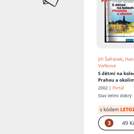
Jiří Šafránek
,
Han
Vaňková
S dětmi na kole
Prahou a okolí
2002 |
Portál
Stav
Velmi dobrý
s kódem
LETO
3
49 K