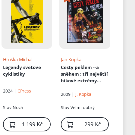
Hruška Michal
Jan Kopka
Legendy světové
Cesty peklem --a
cyklistiky
sněhem
: tři největší
bikové extrémy
světa + 2x bonus
2024 |
CPress
2009 |
J. Kopka
Stav
Nová
Stav
Velmi dobrý
1 199 Kč
299 Kč