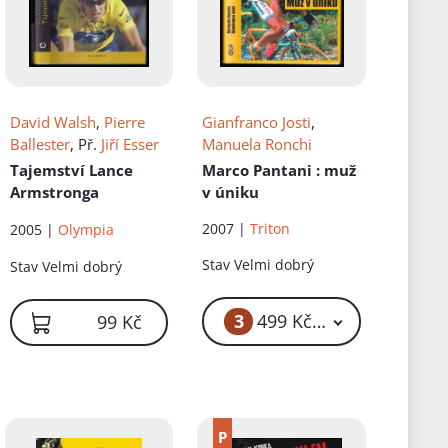
David Walsh
,
Pierre
Gianfranco Josti
,
Ballester
, Př.
Jiří Esser
Manuela Ronchi
Tajemství Lance
Marco Pantani
: muž
Armstronga
v úniku
2007 |
Triton
2005 |
Olympia
Stav
Velmi dobrý
Stav
Velmi dobrý
 Kč
3
499 Kč – 549 Kč
99 Kč