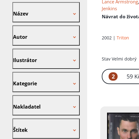
Lance Armstrong
Název
Jenkins
Název
Návrat do život
Autor
Autor
2002 |
Triton
Ilustrátor
Stav
Velmi dobrý
Ilustrátor
Kategorie
2
59 K
Kategorie
Nakladatel
Nakladatel
Štítek
Štítek