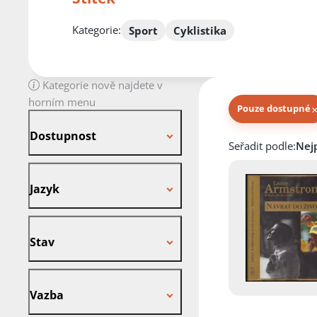
Kategorie:
Sport
Cyklistika
Kategorie nově najdete v
horním menu
Pouze dostupné
Dostupnost
Dostupnost
Knihy autora
Seřadit podle:
Jazyk
Jazyk
Stav
Stav
Vazba
Vazba