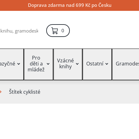
Doprava zdarma nad 699 Kč po Česku
položek – košík
0
Pro
Vzácné
jazyčné
děti a
Ostatní
Gramode
knihy
mládež
Štítek cyklisté