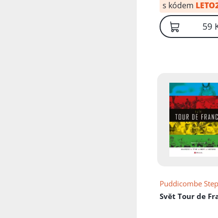
s kódem
LETO
59 
Puddicombe Ste
Svět Tour de Fr