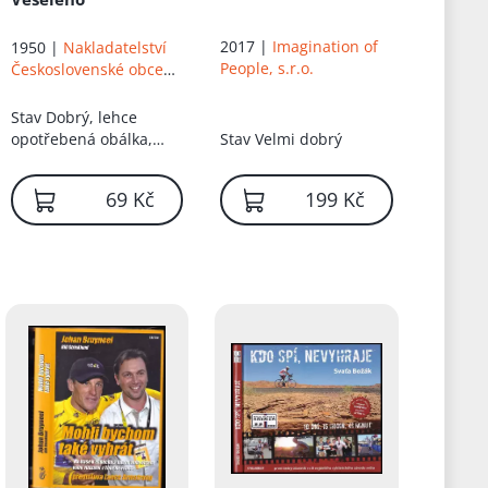
2017 |
Imagination of
1950 |
Nakladatelství
People, s.r.o.
Československé obce
sokolské
Stav
Dobrý, lehce
opotřebená obálka,
Stav
Velmi dobrý
lehce zašlá obálka
69 Kč
199 Kč