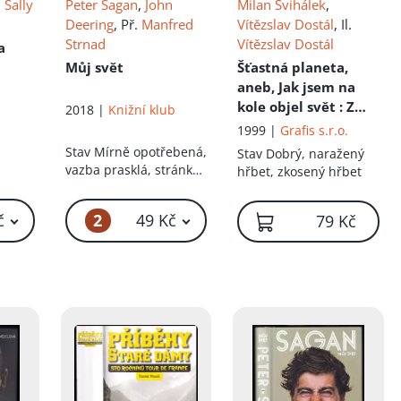
,
Sally
Peter Sagan
,
John
Milan Švihálek
,
Deering
, Př.
Manfred
Vítězslav Dostál
, Il.
Strnad
Vítězslav Dostál
a
Můj svět
Šťastná planeta,
aneb, Jak jsem na
kole objel svět
: Z
2018 |
Knižní klub
Prahy na Nový
1999 |
Grafis s.r.o.
Zéland - I. díl
Stav
Mírně opotřebená,
Stav
Dobrý, naražený
vazba prasklá, stránky
hřbet, zkosený hřbet
drží, neautorská
dedikace, politá obálka
2
č
49 Kč
79 Kč