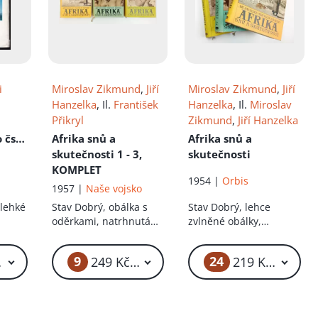
i
Miroslav Zikmund
,
Jiří
Miroslav Zikmund
,
Jiří
Hanzelka
, Il.
František
Hanzelka
, Il.
Miroslav
Přikryl
Zikmund
,
Jiří Hanzelka
 čs.
Afrika snů a
Afrika snů a
skutečnosti 1 - 3,
skutečnosti
KOMPLET
1954 |
Orbis
1957 |
Naše vojsko
 lehké
Stav
Dobrý, obálka s
Stav
Dobrý, lehce
oděrkami, natrhnutá
zvlněné obálky,
obálka
zachovalý stav
9
24
 Kč – 69 Kč
249 Kč – 3 999 Kč
219 Kč – 4 4