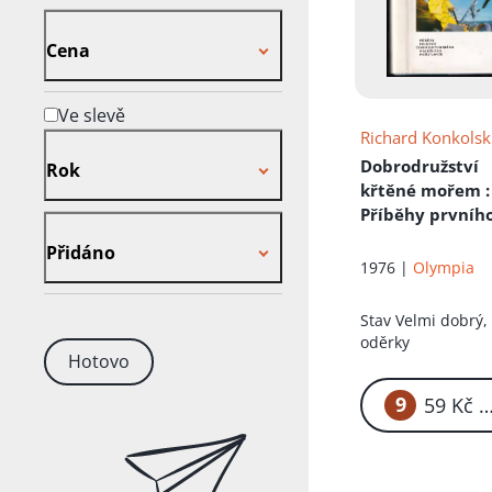
Cena
Cena
Ve slevě
Richard Konkolsk
Rok
Dobrodružství
Rok
křtěné mořem
:
Příběhy prvního
Přidáno
osamělého
Přidáno
mořeplavce
1976 |
Olympia
Stav
Velmi dobrý,
oděrky
Hotovo
9
59