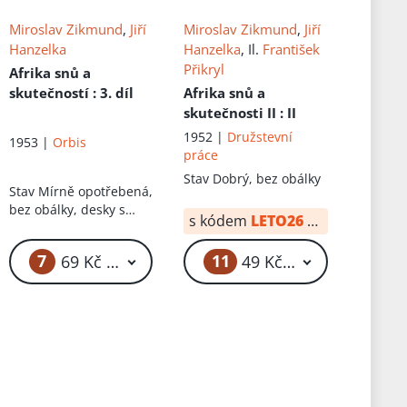
Miroslav Zikmund
,
Jiří
Miroslav Zikmund
,
Jiří
Hanzelka
Hanzelka
, Il.
František
Přikryl
Afrika snů a
skutečností
: 3. díl
Afrika snů a
skutečnosti II
: II
1952 |
Družstevní
1953 |
Orbis
práce
Stav
Dobrý, bez obálky
Stav
Mírně opotřebená,
bez obálky, desky s
s kódem
LETO26
od:
34 Kč
flíčky, vazba lehce
povolená, vše drží
7
11
69 Kč – 4 999 Kč
49 Kč – 3 999 Kč