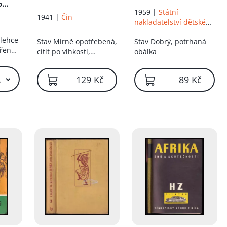
o
1959 |
Státní
ho
1941 |
Čin
nakladatelství dětské
knihy
 lehce
Stav
Mírně opotřebená,
Stav
Dobrý, potrhaná
dřená
cítit po vlhkosti,
obálka
špinavé stránky
 Kč – 59 Kč
129 Kč
89 Kč