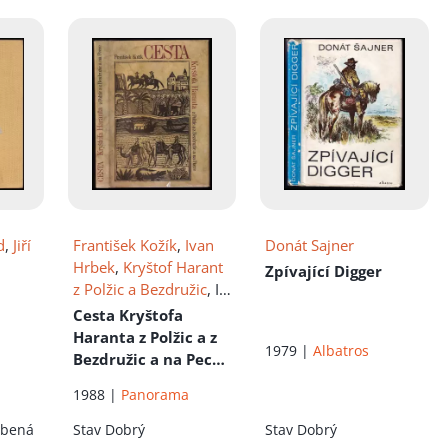
d
,
Jiří
František Kožík
,
Ivan
Donát Sajner
Hrbek
,
Kryštof Harant
Zpívající Digger
z Polžic a Bezdružic
, Il.
Jiří Běhounek
,
Zdenka
Cesta Kryštofa
Kabátová-Táborská
,
Haranta z Polžic a z
1979 |
Albatros
Zdena Kabátová-
Bezdružic a na Pecce
Táborská
z království Českého
1988 |
Panorama
do Benátek, odtud
do země Svaté, země
ebená
Stav
Dobrý
Stav
Dobrý
Judské a dále do