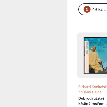
Přidáno do koš
9
49
Richard Konkolsk
Zdislaw Gajda
Dobrodružství
křtěné mořem
: