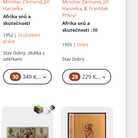
Miroslav Zikmund
,
Jiří
Miroslav Zikmund
,
Jiří
Hanzelka
Hanzelka
, Il.
František
Přikryl
Afrika snů a
skutečnosti
Afrika snů a
skutečnosti
: III
1952 |
Družstevní
práce
1955 |
Orbis
Stav
Dobrý, obálka s
oděrkami
Stav
Dobrý
30
28
349 Kč – 3 999 Kč
229 Kč – 4 999 Kč