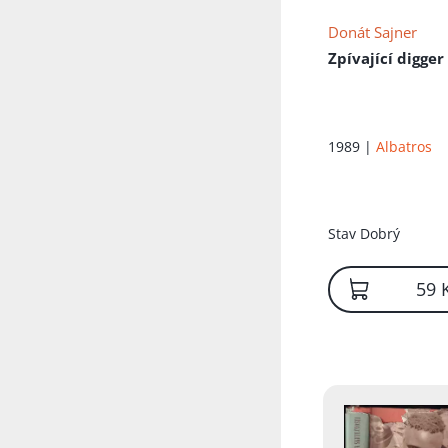
Donát Sajner
Zpívající digger
1989 |
Albatros
Stav
Dobrý
59 