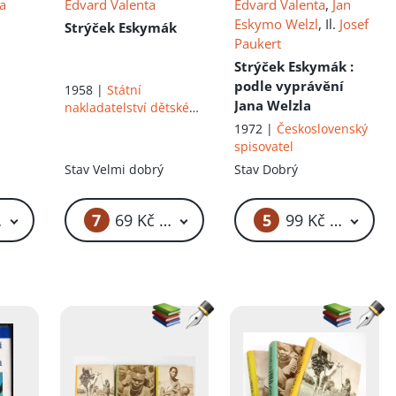
a
Edvard Valenta
Edvard Valenta
,
Jan
Eskymo Welzl
, Il.
Josef
Strýček Eskymák
Paukert
Strýček Eskymák
:
podle vyprávění
1958 |
Státní
Jana Welzla
nakladatelství dětské
knihy
1972 |
Československý
spisovatel
Stav
Velmi dobrý
Stav
Dobrý
7
5
 Kč – 119 Kč
69 Kč – 89 Kč
99 Kč – 119 Kč