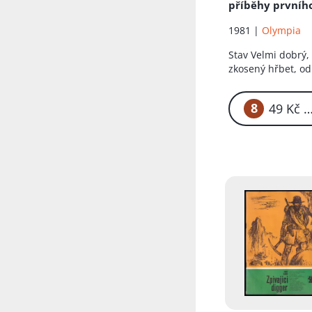
příběhy prvníh
československé
1981 |
Olympia
osamělého
mořeplavce
Stav
Velmi dobrý,
zkosený hřbet, o
obálka
8
49