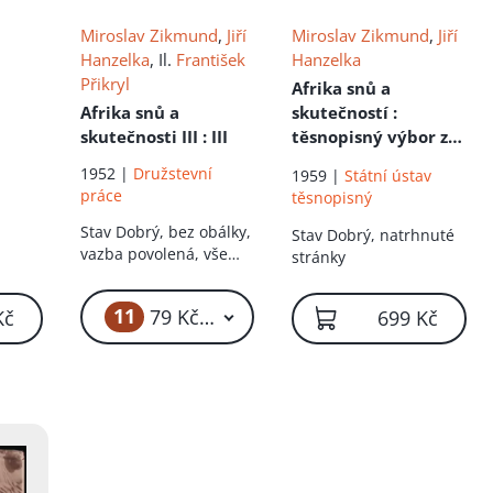
Miroslav Zikmund
,
Jiří
Miroslav Zikmund
,
Jiří
Hanzelka
, Il.
František
Hanzelka
Přikryl
Afrika snů a
Afrika snů a
skutečností
:
skutečnosti III
: III
těsnopisný výbor z
díla
1952 |
Družstevní
1959 |
Státní ústav
práce
těsnopisný
Stav
Dobrý, bez obálky,
Stav
Dobrý, natrhnuté
vazba povolená, vše
stránky
drží
11
79 Kč – 3 999 Kč
Kč
699 Kč