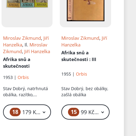
Miroslav Zikmund
,
Jiří
Miroslav Zikmund
,
Jiří
Hanzelka
, Il.
Miroslav
Hanzelka
Zikmund
,
Jiří Hanzelka
Afrika snů a
Afrika snů a
skutečnosti
: III
skutečnosti
1955 |
Orbis
1953 |
Orbis
Stav
Dobrý, natrhnutá
Stav
Dobrý, bez obálky,
obálka, razítko,
zašlá obálka
neautorský podpis
18
15
99 Kč
179 Kč – 4 999 Kč
99 Kč – 4 999 Kč