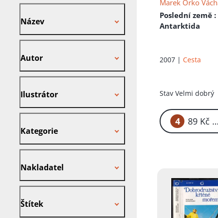
Marek Orko Vách
Název
Poslední země
:
Název
Antarktida
Autor
Autor
2007 |
Cesta
Ilustrátor
Stav
Velmi dobrý
Ilustrátor
Kategorie
4
89
Kategorie
Nakladatel
Nakladatel
Štítek
Štítek