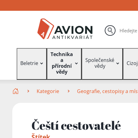
Přejít
Přejít
Přejít
na
na
na
hlavní
hlavní
vyhledávání
obsah
navigaci
hledat
Vyhledávání
Technika
a
Společenské
Beletrie
Cizo
přírodní
vědy
vědy
Zde se nacházíte
Kategorie
Geografie, cestopisy a mís
Čeští cestovatelé
Štítek