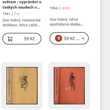
Mařánek
,
Karel Nový
,
světem
: vyprávění o
Zdeněk Němeček
,
A.
českých osudech v
1954 |
Orbis
Jaroslav Urban
,
širém světě
1941 |
Čin
Stanislav Jandík
,
Stav
Dobrý, lehce
Stav
Dobrý, neautorská
Jaroslav Havlíček
,
Jan
opotřebená obálka,
dedikace, lehce zašlé
Týml
lehce natrhnutá
desky
obálka, včetně přílohy
9
59 Kč – 4 499 Kč
59 Kč