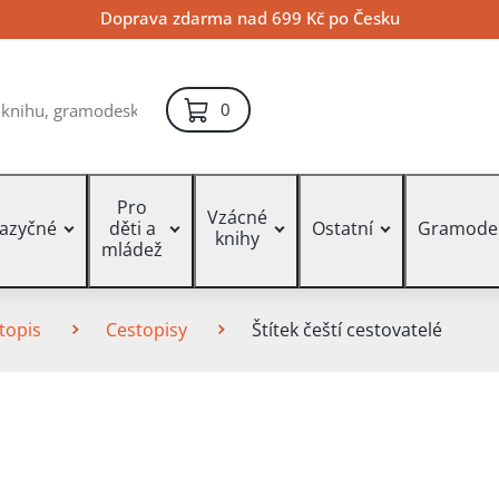
Doprava zdarma nad 699 Kč po Česku
položek – košík
0
Pro
Vzácné
jazyčné
děti a
Ostatní
Gramode
knihy
mládež
topis
Cestopisy
Štítek čeští cestovatelé