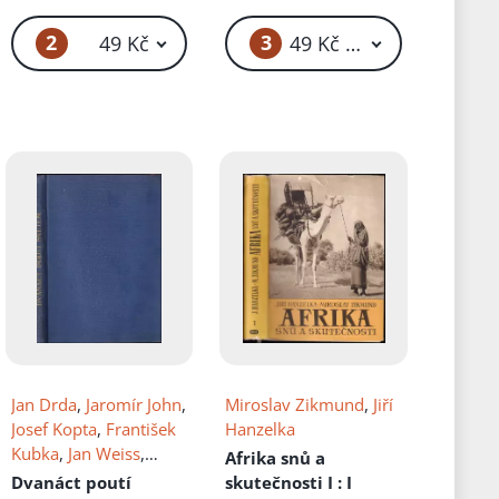
2
3
49 Kč
49 Kč – 59 Kč
Jan Drda
,
Jaromír John
,
Miroslav Zikmund
,
Jiří
Josef Kopta
,
František
Hanzelka
Kubka
,
Jan Weiss
,
Afrika snů a
Edvard Valenta
,
Jiří
Dvanáct poutí
skutečnosti I
: I