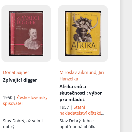
Donát Sajner
Miroslav Zikmund
,
Jiří
Hanzelka
Zpívající digger
Afrika snů a
skutečnosti
: výbor
1950 |
Československý
pro mládež
spisovatel
1957 |
Státní
nakladatelství dětské
knihy
Stav
Dobrý, až velmi
Stav
Dobrý, lehce
dobrý
opotřebená obálka