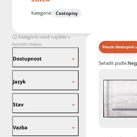
Kategorie:
Cestopisy
Kategorie nově najdete v
horním menu
Pouze dostupné
Dostupnost
Dostupnost
Knihy autora
Seřadit podle:
Jazyk
Jazyk
Stav
Stav
Vazba
Vazba