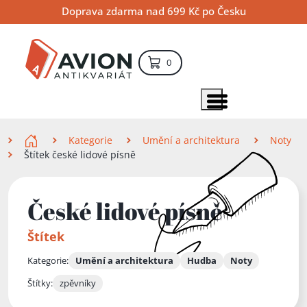
Přejít
Přejít
Přejít
Doprava zdarma nad 699 Kč po Česku
na
na
na
hlavní
hlavní
vyhledávání
obsah
navigaci
položek – košík
0
Vyhledávání
hledat
Zobrazit položky menu
Zde se nacházíte
Kategorie
Umění a architektura
Noty
Štítek české lidové písně
České lidové písně
Štítek
Kategorie:
Umění a architektura
Hudba
Noty
Štítky:
zpěvníky