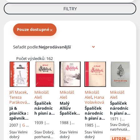
FILTRY
×
Pouze dostupné
Knihy autora
Seřadit podle:
Počet výsledků: 162
Jiří Macek
,
Mikoláš
Mikoláš
Mikoláš
Mikoláš
Tereza
Aleš
Aleš
Aleš
,
Hana
Aleš
Paráková
,
Volavková
Špalíček
Malý
Špalíček
Jiří Zíma
Já &
národníc
Alšův
Špalíček
národníc
písnička
:
h písní a
Špalíček
národníc
h písní a
zpěvník
říkadel
národníc
h písní a
říkadel
1971 |
1939 |
1988 |
pro žáky
h písní a
říkadel
Odeon
Stav
Dobrý,
2007 |
G &
1985 |
Melantrich
Albatros
středních
říkadel
natrhnutá
W
Odeon
Stav
Velmi
Stav
Dobrý,
Stav
Velmi
Stav
Velmi
škol - 4
obálka
dobrý
potrhaná
dobrý
dobrý
LETO26
od:
34 