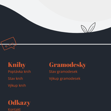
Přidáno do košíku!
Knihy
Gramodesky
Poptávka knih
Stav gramodesek
Stav knih
Výkup gramodesek
Výkup knih
Odkazy
Kontakt