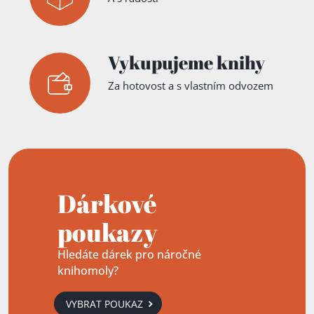
Vykupujeme knihy
Za hotovost a s vlastním odvozem
Dárkové
poukazy
Hledáte dárek pro náročné
knihomoly?
VYBRAT POUKAZ