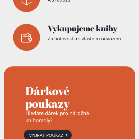
Vykupujeme knihy
Za hotovost a s vlastním odvozem
Dárkové
poukazy
Hledáte dárek pro náročné
knihomoly?
VYBRAT POUKAZ