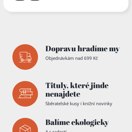
Zadejte číslo stránky mezi 1 a 2
Dopravu hradíme my
Objednávkám nad 699 Kč
Tituly,
které jinde
nenajdete
Sběratelské kusy i knižní novinky
Balíme ekologicky
A s radostí