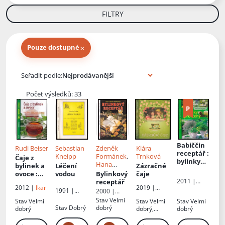
FILTRY
×
Pouze dostupné
Knihy autora
Seřadit podle:
Počet výsledků: 33
Babiččin
Rudi Beiser
Sebastian
Zdeněk
Klára
receptář
:
Kneipp
Formánek
,
Trnková
Čaje z
bylinky
Hana
bylinek a
Léčení
Zázračné
pro ženy
Formánko
ovoce
:
vodou
Bylinkový
čaje
vá
2011 |
[umění
receptář
2012 |
Ikar
2019 |
Ottovo
míchat,
1991 |
2000 |
Studio
nakladatels
připravov
Progress
Dona
Stav
Velmi
Stav
Velmi
Stav
Velmi
Stav
Velmi
trnka
tví, a.s.
at a
Stav
Dobrý
dobrý
dobrý
dobrý,
dobrý
vychutna
naražené
t si čajové
rohy desek