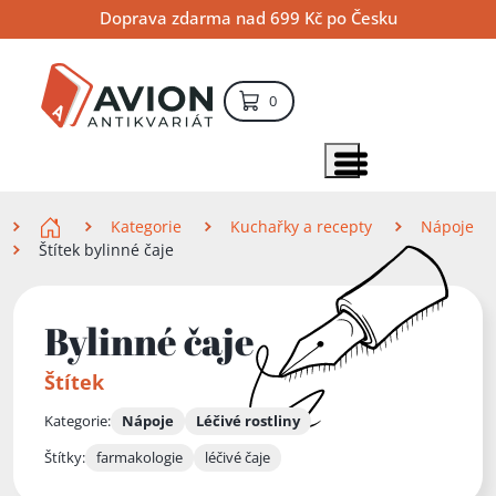
Přejít
Přejít
Přejít
Doprava zdarma nad 699 Kč po Česku
na
na
na
hlavní
hlavní
vyhledávání
obsah
navigaci
položek – košík
0
Vyhledávání
hledat
Zobrazit položky menu
Zde se nacházíte
Kategorie
Kuchařky a recepty
Nápoje
Štítek bylinné čaje
Bylinné čaje
Štítek
Kategorie:
Nápoje
Léčivé rostliny
Štítky:
farmakologie
léčivé čaje