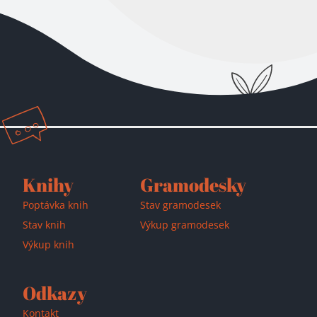
Přidáno do košíku!
Knihy
Gramodesky
Poptávka knih
Stav gramodesek
Stav knih
Výkup gramodesek
Výkup knih
Odkazy
Kontakt