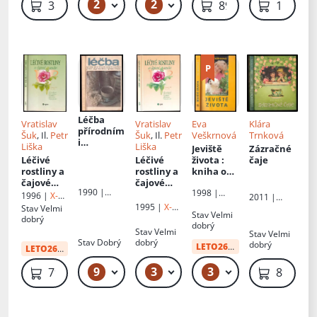
2
2
499 Kč – 549 Kč
89 Kč
389 Kč
89 Kč
119 Kč
směsi]
Léčba
Vratislav
Vratislav
Eva
Klára
přírodním
Šuk
, Il.
Petr
Šuk
, Il.
Petr
Veškrnová
Trnková
i
Liška
Liška
Jeviště
Zázračné
prostředk
Léčivé
Léčivé
života
:
čaje
y
rostliny a
rostliny a
kniha o
čajové
čajové
životě,
1990 |
1998 |
směsi
směsi
zdraví a
1996 |
X-
2011 |
Salvo
Advent-
síle
Egem
1995 |
X-
Studio
Stav
Velmi
Orion
Stav
Velmi
pozitivníh
Egem
trnka
dobrý
dobrý
o myšlení
Stav
Velmi
Stav
Velmi
Stav
Dobrý
dobrý
dobrý
LETO26
od:
34 Kč
LETO26
:
55 Kč
9
3
3
49 Kč – 59 Kč
69 Kč – 79 Kč
49 Kč
79 Kč
89 Kč