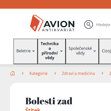
Přejít
Přejít
Přejít
na
na
na
hlavní
hlavní
vyhledávání
obsah
navigaci
hledat
Vyhledávání
Technika
a
Společenské
Beletrie
Cizo
přírodní
vědy
vědy
Zde se nacházíte
Kategorie
Zdraví a medicína
Bolesti zad
Štítek