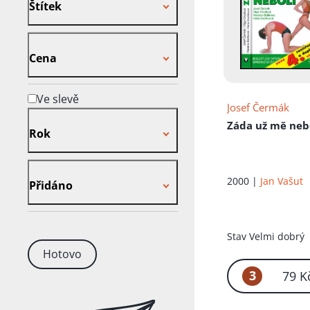
Štítek
Cena
Cena
Ve slevě
Josef Čermák
Rok
Záda už mě neb
Rok
Přidáno
2000 |
Jan Vašut
Přidáno
Stav
Velmi dobrý
Hotovo
3
79 K