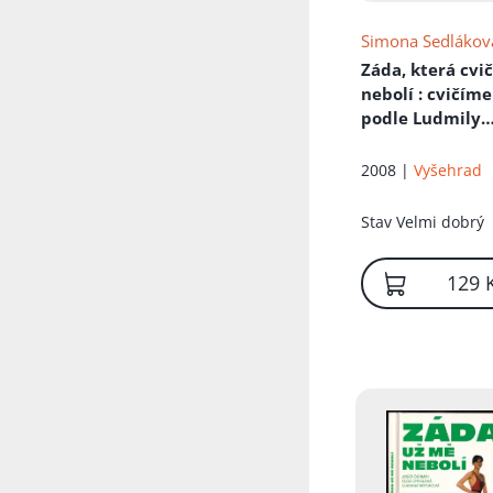
Simona Sedlákov
Záda, která cvič
nebolí
: cvičíme
podle Ludmily
Mojžíšové
2008 |
Vyšehrad
Stav
Velmi dobrý
129 