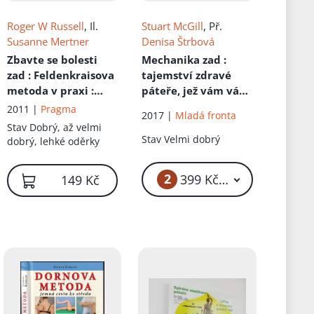
Roger W Russell
, Il.
Stuart McGill
, Př.
Susanne Mertner
Denisa Štrbová
Zbavte se bolesti
Mechanika zad
:
zad
: Feldenkraisova
tajemství zdravé
metoda v praxi :
páteře, jež vám váš
chytré řešení pro
lékař zatajil : návod
2011 |
Pragma
2017 |
Mladá fronta
bolesti zad
jak se zbavit bolesti
Stav
Dobrý, až velmi
zad pomocí
Stav
Velmi dobrý
dobrý, lehké oděrky
McGillovy metody
2
399 Kč – 419 Kč
149 Kč