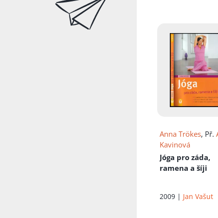
Anna Trökes
, Př.
Kavinová
Jóga pro záda,
ramena a šíji
2009 |
Jan Vašut