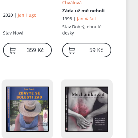
Chválová
Záda už mě nebolí
2020 |
Jan Hugo
1998 |
Jan Vašut
Stav
Dobrý, ohnuté
Stav
Nová
desky
359 Kč
59 Kč