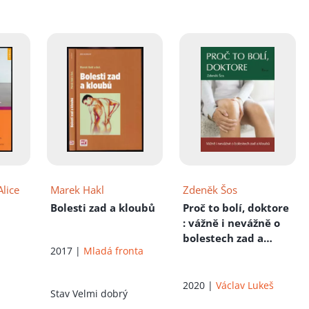
Alice
Marek Hakl
Zdeněk Šos
Bolesti zad a kloubů
Proč to bolí, doktore
: vážně i nevážně o
bolestech zad a
2017 |
Mladá fronta
kloubů
2020 |
Václav Lukeš
Stav
Velmi dobrý