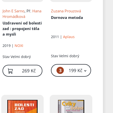
John E Sarno
, Př.
Hana
Zuzana Prouzová
Hromádková
Dornova metoda
Uzdravení od bolesti
zad
: propojení těla
a mysli
2011 |
Aplaus
2019 |
NOXI
Stav
Velmi dobrý
Stav
Velmi dobrý
5 Kč
3
č
199 Kč
269 Kč