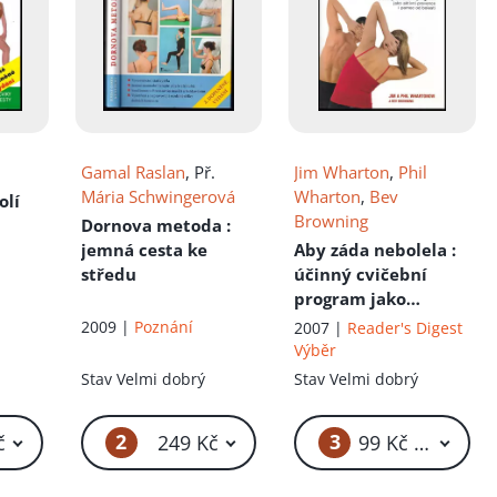
Gamal Raslan
, Př.
Jim Wharton
,
Phil
Mária Schwingerová
Wharton
,
Bev
olí
Browning
Dornova metoda
:
jemná cesta ke
Aby záda nebolela
:
středu
účinný cvičební
program jako
aktivní prevence i
2009 |
Poznání
2007 |
Reader's Digest
pomoc od bolesti
Výběr
Stav
Velmi dobrý
Stav
Velmi dobrý
2
3
č
249 Kč
99 Kč – 119 Kč