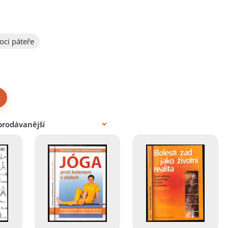
ci páteře
×