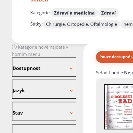
Kategorie:
Zdraví a medicína
Zdraví
Štítky:
Chirurgie. Ortopedie. Oftalmologie
nemo
Kategorie nově najdete v
horním menu
Pouze dostupné
Dostupnost
Dostupnost
Knihy autora
Seřadit podle:
Jazyk
Jazyk
Stav
Stav
Vazba