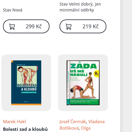
Stav
Velmi dobrý, jen
Stav
Nová
minimální oděrky
299 Kč
219 Kč
Marek Hakl
Josef Čermák
,
Vladana
Botlíková
,
Olga
Bolesti zad a kloubů