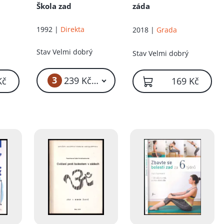
Škola zad
záda
1992 |
Direkta
2018 |
Grada
Stav
Velmi dobrý
Stav
Velmi dobrý
3
239 Kč – 329 Kč
Kč
169 Kč