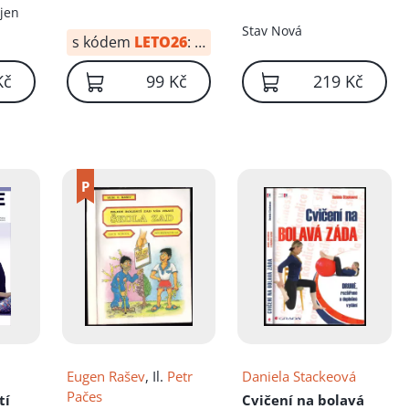
íku!
 jen
Stav
Nová
s kódem
LETO26
:
69 Kč
Kč
99 Kč
219 Kč
Eugen Rašev
, Il.
Petr
Daniela Stackeová
Pačes
tí
Cvičení na bolavá