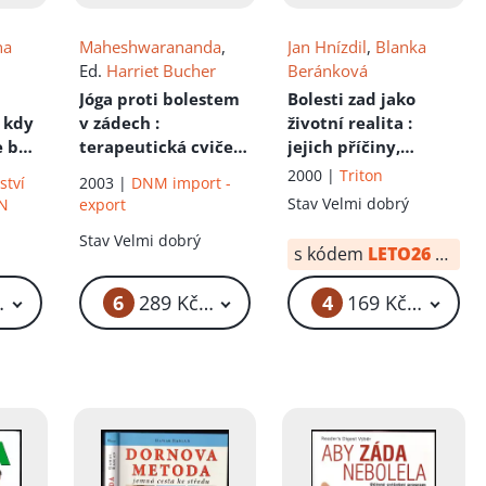
na
Maheshwarananda
,
Jan Hnízdil
,
Blanka
Ed.
Harriet Bucher
Beránková
Jóga proti bolestem
Bolesti zad jako
e kdy
v zádech
:
životní realita
:
e báli
terapeutická cvičení
jejich příčiny,
doplněná o
diagnostika, terapie
2000 |
Triton
ství
2003 |
DNM import -
relaxační a dechové
a prevence
Stav
Velmi dobrý
N
export
techniky
Stav
Velmi dobrý
s kódem
LETO26
od:
12
6
4
19 Kč – 129 Kč
289 Kč – 399 Kč
169 Kč – 179 K