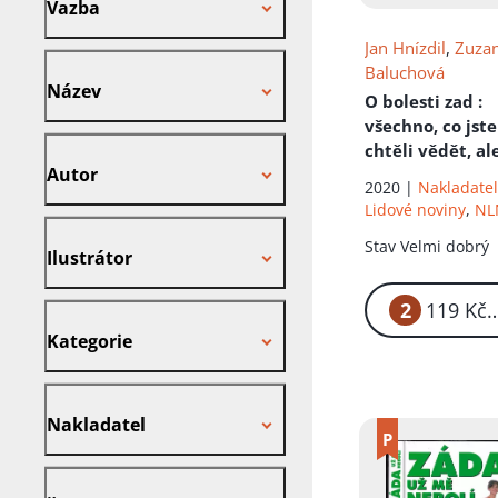
Vazba
Jan Hnízdil
,
Zuza
Název
Baluchová
Název
O bolesti zad
:
všechno, co jst
Autor
chtěli vědět, al
Autor
jste se zeptat
2020 |
Nakladatel
Lidové noviny
,
NL
Ilustrátor
Stav
Velmi dobrý
Ilustrátor
2
1
Kategorie
Kategorie
Nakladatel
Nakladatel
Štítek