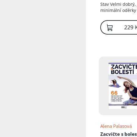
Přidáno do koš
Stav
Velmi dobrý,
minimální oděrky
229 
Alena Palasová
Zacvičte s boles