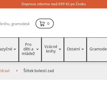
Doprava zdarma nad 699 Kč po Česku
položek – košík
0
Pro
Vzácné
jazyčné
děti a
Ostatní
Gramode
knihy
mládež
Zdraví
Štítek bolesti zad