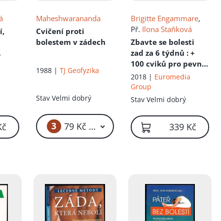
á
Maheshwarananda
Brigitte Engammare
,
Př.
Ilona Staňková
í,
Cvičení proti
bolestem v zádech
Zbavte se bolesti
zad za 6 týdnů
: +
100 cviků pro pevná,
1988 |
TJ Geofyzika
pružná a zdravá
2018 |
Euromedia
záda
Group
Stav
Velmi dobrý
Stav
Velmi dobrý
3
79 Kč – 99 Kč
Kč
339 Kč