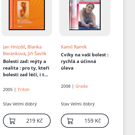
Jan Hnízdil
,
Blanka
Kamil Ramík
Beránková
,
Jiří Šavlík
Cviky na vaši bolest
:
Bolesti zad: mýty a
rychlá a účinná
realita
: pro ty, kteří
úleva
bolesti zad léčí, i ty,
kteří jimi trpí--
2008 |
Grada
2005 |
Triton
Stav
Velmi dobrý
Stav
Velmi dobrý
219 Kč
159 Kč