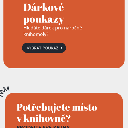
Dárkové
poukazy
Hledáte dárek pro náročné
knihomoly?
VYBRAT POUKAZ
Potřebujete místo
v knihovně?
PRODEJTE SVÉ KNIHY