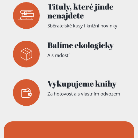
Tituly,
které jinde
nenajdete
Sběratelské kusy i knižní novinky
Balíme ekologicky
A s radostí
Vykupujeme knihy
Za hotovost a s vlastním odvozem