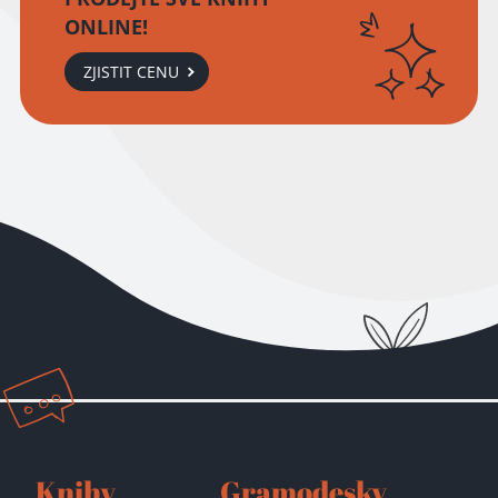
ONLINE!
ZJISTIT CENU
Přidáno do košíku!
Knihy
Gramodesky