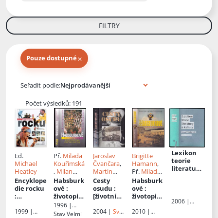
FILTRY
×
Pouze dostupné
Knihy autora
Seřadit podle:
Počet výsledků: 191
Lexikon
Ed.
Př.
Milada
Jaroslav
Brigitte
teorie
Michael
Kouřimská
Čvančara
,
Hamann
,
literatury
Heatley
,
Milan
Martin
Př.
Milada
a kultury
Kouřimský
Reichl
Kouřimská
Encyklope
Habsburk
Cesty
Habsburk
:
,
Milan
die rocku
ové
:
osudu
:
ové
:
koncepce
Kouřimský
:
životopisn
[životní
životopisn
-
2006 |
nejúplněj
á
příběhy
á
1996 |
osobnosti
Host
ší
encyklop
českoslov
encyklop
1999 |
2004 |
Svět
2010 |
Brána
Stav
Velmi
- základní