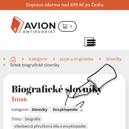
Přejít
Přejít
Přejít
Doprava zdarma nad 699 Kč po Česku
na
na
na
hlavní
hlavní
vyhledávání
obsah
navigaci
položek – košík
0
Vyhledávání
hledat
Zobrazit položky menu
Zde se nacházíte
Kategorie
Jazyk a lingvistika
Slovníky
Štítek biografické slovníky
Biografické slovníky
Štítek
Kategorie:
Slovníky
Encyklopedie
Štítky:
biografie
všeobecná příručková díla a encyklopedie