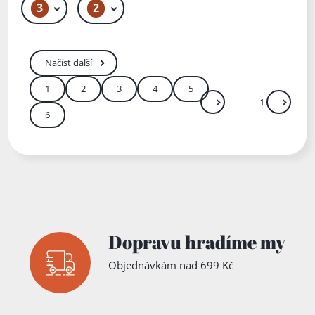
písemnict
3
2
49 Kč
1 199 Kč – 1 399 Kč
literatura
ví do
současno
sti
Načíst další
1
2
3
4
5
Další
Přejít
6
Zadejte číslo stránky me
Dopravu hradíme my
Objednávkám nad 699 Kč