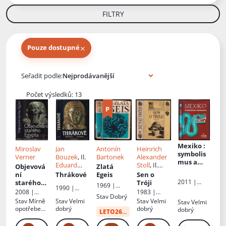
FILTRY
×
Pouze dostupné
Knihy autora
Seřadit podle:
Počet výsledků: 13
Mexiko
:
Miroslav
Jan
Antonín
Heinrich
symbolis
Verner
Bouzek
, Il.
Bartonek
Alexander
mus a
Eduard
Stoll
, Il.
Objevová
Zlatá
archeolog
Sládek
,
Karel
ní
Thrákové
Egeis
Sen o
ie
Andrea
Haloun
, Př.
2011 |
starého
Tróji
1969 |
1990 |
Myslivcová
Běla
Nová
Egypta
:
2008 |
1983 |
Mladá
Panorama
Stav
Dobrý
Dintrová
Akropolis
půlstoletí
Paseka
Svoboda
fronta
Stav
Mírně
Stav
Velmi
Stav
Velmi
Stav
Velmi
z.s.
českých
opotřebená
dobrý
dobrý
dobrý
LETO26
od:
34 Kč
egyptolog
, obálka s
ických
oděrkami,