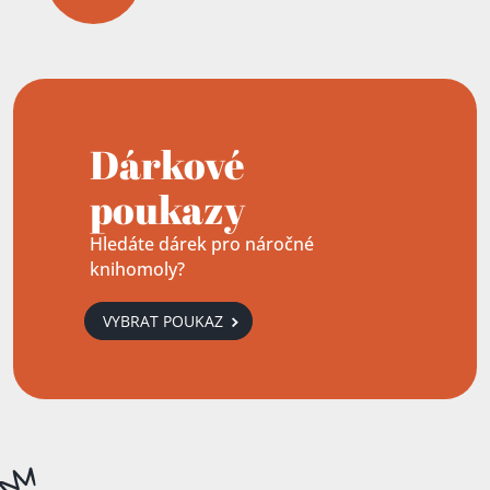
Dárkové
poukazy
Hledáte dárek pro náročné
knihomoly?
VYBRAT POUKAZ