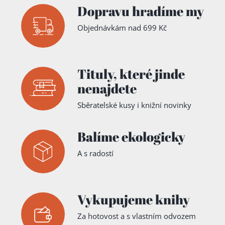
Jana
John
nebyli
Šimpanz
Dopravu hradíme my
Ledvinová
,
Walsh
, Il.
slavní +
Nim +
Jaroslav
Ladislav
Zlaté
Experime
Figala
,
Pokorný
Objednávkám nad 699 Kč
,
stíny,
nt, teorie,
Pavel Wild
Jana
pádící
praxe +
Ledvinová
kopyta +
Času je
Létavice a
málo a
lunatici
voda
stoupá
Tituly,
které jinde
nenajdete
Sběratelské kusy i knižní novinky
Balíme ekologicky
A s radostí
Vykupujeme knihy
Za hotovost a s vlastním odvozem