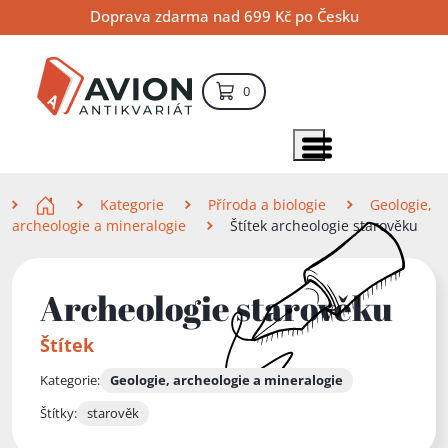
Přejít
Přejít
Přejít
Doprava zdarma nad 699 Kč po Česku
na
na
na
hlavní
hlavní
vyhledávání
obsah
navigaci
položek – košík
0
Vyhledávání
hledat
Zobrazit položky menu
Zde se nacházíte
Kategorie
Příroda a biologie
Geologie,
archeologie a mineralogie
Štítek archeologie starověku
Archeologie starověku
Štítek
Kategorie:
Geologie, archeologie a mineralogie
Štítky:
starověk