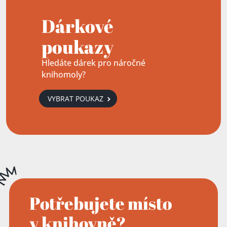
Dárkové
poukazy
Hledáte dárek pro náročné
knihomoly?
VYBRAT POUKAZ
Potřebujete místo
v knihovně?