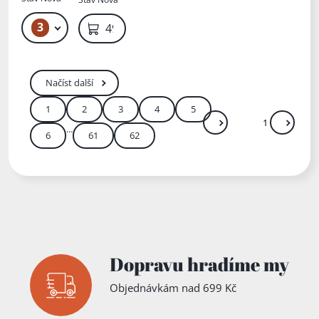
3
219 Kč – 229 Kč
499 Kč
Načíst další
1
2
3
4
5
...
Další
Přejít
6
61
62
Zadejte číslo stránky m
Dopravu hradíme my
Objednávkám nad 699 Kč