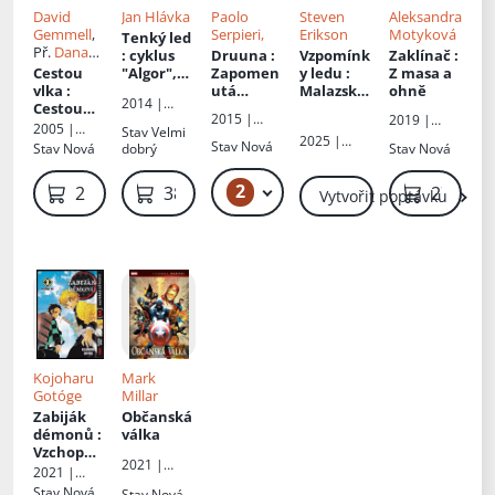
David
Jan Hlávka
Paolo
Steven
Aleksandra
Gemmell
,
Serpieri,
Erikson
Motyková
Tenký led
Př.
Dana
: cyklus
Druuna
:
Vzpomínk
Zaklínač
:
Krejčová
Cestou
"Algor",
Zapomen
y ledu
:
Z masa a
vlka
:
kniha
utá
Malazská
ohně
2014 |
Cestou
druhá -
planeta,
Kniha
2015 |
Seqoy s.r.o.
2019 |
vlkou - 1
Kniha
Klon,
padlých 3
2005 |
Stav
Velmi
Seqoy s.r.o.
Seqoy s.r.o.
2025 |
druhá
Anima -
Perseus
Stav
Nová
Stav
Nová
dobrý
Stav
Nová
Seqoy s.r.o.
Kniha
první
2
499 Kč – 2 999 Kč
259 Kč
389 Kč
279 Kč
Vytvořit poptávku
Kojoharu
Mark
Gotóge
Millar
Zabiják
Občanská
démonů
:
válka
Vzchop
2021 |
se! - 3
2021 |
Seqoy s.r.o.
Seqoy s.r.o.
Stav
Nová
Stav
Nová