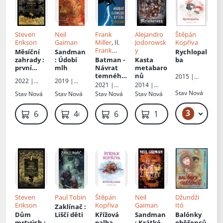
Steven
Neil
Frank
Alejandro
Štěpán
Erikson
Gaiman
Miller
, Il.
Jodorowsk
Kopřiva
Frank
y
Měsíční
Sandman
Rychlopal
Miller
zahrady
:
: Údobí
Batman -
Kasta
ba
první
mlh
Návrat
metabaro
příběh z
temného
nů
2015 |
2022 |
2019 |
malazské
rytíře -
Seqoy s.r.o.
2021 |
2014 |
Seqoy s.r.o.
Seqoy s.r.o.
Knihy
The dark
Seqoy s.r.o.
Seqoy s.r.o.
Stav
Nová
Stav
Nová
Stav
Nová
Stav
Nová
Stav
Nová
padlých
knight
returns
3
649 Kč
469 Kč
699 Kč
1 199 Kč
Steven
Paul Tobin
Štěpán
Neil
Džundži
Erikson
Kopřiva
Gaiman
Itó
Zaklínač
:
Dům
Liščí děti
Křížová
Sandman
Balónky
mrtvých
:
palba
: Krátké
oběšenců