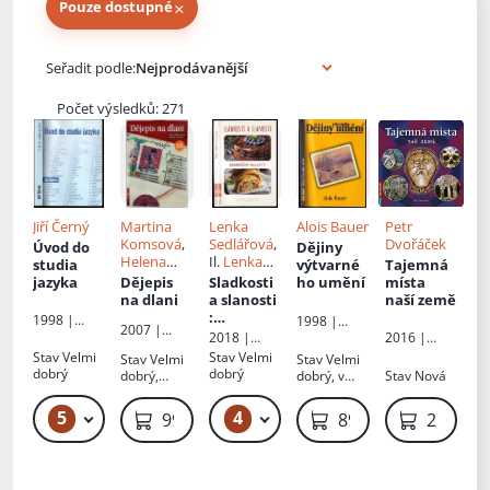
×
Pouze dostupné
Knihy autora
Seřadit podle:
Počet výsledků: 271
Jiří Černý
Martina
Lenka
Alois Bauer
Petr
Komsová
,
Sedlářová
,
Dvořáček
Úvod do
Dějiny
Helena
Il.
Lenka
studia
výtvarné
Tajemná
Kohoutko
Sedlářová
jazyka
Dějepis
Sladkosti
ho umění
místa
vá
, Il.
na dlani
a slanosti
naší země
Jindřich
:
1998 |
1998 |
2007 |
Kania
maminči
Rubico
2018 |
Rubico
2016 |
Rubico
ny
Rubico
Rubico
Stav
Velmi
Stav
Velmi
Stav
Velmi
Stav
Velmi
recepty
dobrý
dobrý
dobrý,
dobrý, v
Stav
Nová
obálka s
textu
oděrkami
zvýrazněno
5
4
149 Kč – 249 Kč
179 Kč – 219 Kč
99 Kč
89 Kč
219 Kč