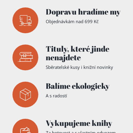
Dopravu hradíme my
Objednávkám nad 699 Kč
Tituly,
které jinde
nenajdete
Sběratelské kusy i knižní novinky
Balíme ekologicky
A s radostí
Vykupujeme knihy
Za hotovost a s vlastním odvozem