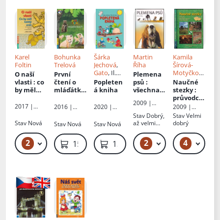
solárního
horoskop
u
Karel
Bohunka
Šárka
Martin
Kamila
Foltin
Trelová
Jechová
,
Říha
Šírová-
Gato
, Il.
Motyčkov
O naší
První
Plemena
Šárka
á
,
Jiří Šír
vlasti
: co
čtení o
Popleten
psů
:
Naučné
Jechová
by měl
mláďátká
á kniha
všechna
stezky
:
každý
ch
plemena
průvodce
2009 |
znát
uznaná
naučnými
2017 |
2009 |
2016 |
2020 |
Rubico
FCI
stezkami
Rubico
Rubico
Rubico
Rubico
Stav
Dobrý,
Stav
Velmi
České
Stav
Nová
až velmi
dobrý
Stav
Nová
Stav
Nová
republiky
dobrý
2
2
4
89 Kč – 129 Kč
229 Kč – 249 Kč
159 Kč
139 Kč