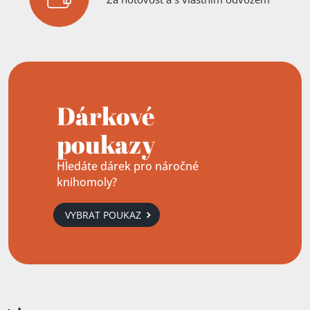
Dárkové
poukazy
Hledáte dárek pro náročné
knihomoly?
VYBRAT POUKAZ