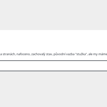
y na stranách, nafoceno, zachovalý stav, původní vazba "stužka", ale my máme