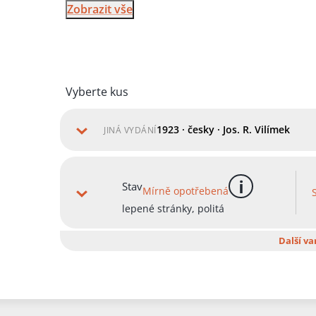
Zobrazit vše
Vyberte kus
1923 · česky · Jos. R. Vilímek
JINÁ VYDÁNÍ
Stav
Mírně opotřebená
více informací
lepené stránky, politá
Další va