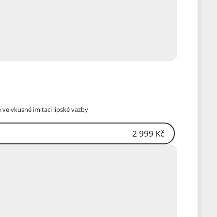
 ve vkusné imitaci lipské vazby
2 999 Kč