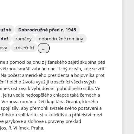
ružné
Dobrodružné před r. 1945
ádež
romány
dobrodružné romány
rovy
trosečníci
...
ne s pomocí balonu z jižanského zajetí skupina pěti
ětrnou smrští zahnán nad Tichý oceán, kde se zřítí
. Na počest amerického prezidenta a bojovníka proti
ní holého života využijí trosečníci všech svých
mínek ostrova k vybudování pohodlného sídla. Ve
, je tu vedle nedospělého chlapce také černoch a
 z Vernova románu Děti kapitána Granta, kterého
 spojí síly, aby přemohli svízele svého postavení a
lidskou solidaritu, sílu kolektivu a přátelství mezi
ově jazykově a slohově upravený překlad
os. R. Vilímek, Praha.