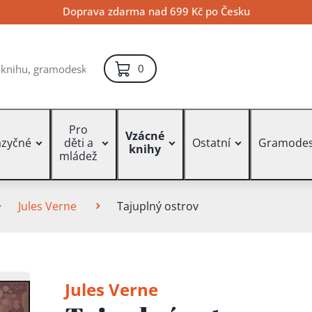
Doprava zdarma nad 699 Kč po Česku
položek – košík
0
Pro
Vzácné
azyčné
děti a
Ostatní
Gramodes
knihy
mládež
Jules Verne
Tajuplný ostrov
Jules Verne