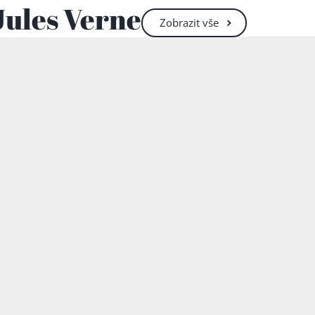
Jules Verne
semináři Saint-D
Zobrazit
vše
Kněz v roce 1839 
věku jedenácti let 
a cestě zabránili. 
Tronsonové korálov
bude cestovat jen
legenda nemusí bý
plachetnice, důkla
1846 navštěvoval 
července 1846 v R
studovat práva. Z
a začal skládat pr
krátké trvání – ro
student bez jisté 