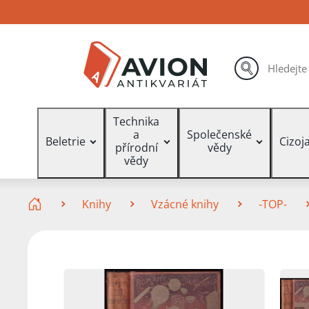
Přejít
Přejít
Přejít
na
na
na
hlavní
hlavní
vyhledávání
obsah
navigaci
hledat
Vyhledávání
Technika
a
Společenské
Beletrie
Cizoj
přírodní
vědy
vědy
Zde se nacházíte
Knihy
Vzácné knihy
-TOP-