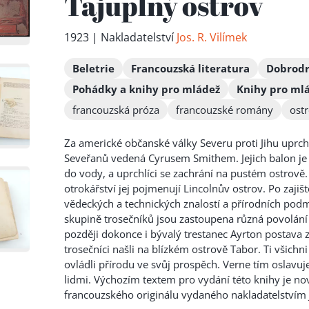
Tajuplný ostrov
1923 | Nakladatelství
Jos. R. Vilímek
Beletrie
Francouzská literatura
Dobrod
Pohádky a knihy pro mládež
Knihy pro ml
francouzská próza
francouzské romány
ost
Za americké občanské války Severu proti Jihu uprch
Seveřanů vedená Cyrusem Smithem. Jejich balon je v
do vody, a uprchlíci se zachrání na pustém ostrově
otrokářství jej
pojmenují Lincolnův ostrov. Po zajiště
vědeckých a technických znalostí a přírodních pod
skupině trosečníků jsou zastoupena různá povolání 
později dokonce i bývalý trestanec Ayrton postava
trosečníci našli na blízkém ostrově Tabor. Ti všichni
ovládli přírodu ve svůj prospěch. Verne tím oslavuje 
lidmi. Výchozím textem pro vydání této knihy je n
francouzského originálu vydaného nakladatelstvím J