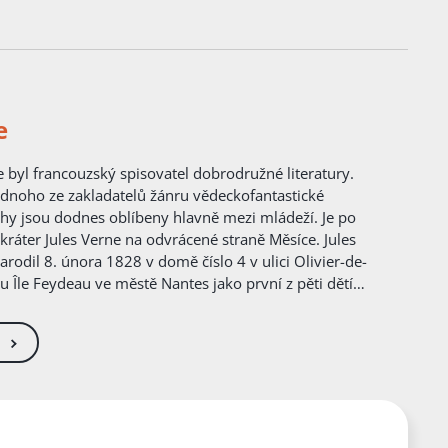
e
tury.
ednoho ze zakladatelů žánru vědeckofantastické
nihy jsou dodnes oblíbeny hlavně mezi mládeží. Je po
áter Jules Verne na odvrácené straně Měsíce. Jules
arodil 8. února 1828 v domě číslo 4 v ulici Olivier-de-
u Île Feydeau ve městě Nantes jako první z pěti dětí
a Pierra Vernea a Sophie Allote de la Fuÿe, která
ké rodiny námořníků. Jules měl mladšího bratra Paula
roce 1834 byl poslán do
ole, kterou vedla paní Sambinová. O rok později
m do školy Saint-Stanislas, která byla vedena v
m duchu. Byl velmi nadaným žákem – obdržel několik
eměpis, latinu či řečtinu. Další roky školy strávil v