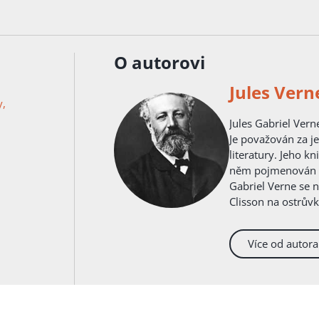
O autorovi
Jules Vern
y,
Jules Gabriel Verne byl francouzský spisovatel dobrodružné litera
Je považován za j
literatury. Jeho k
něm pojmenován kr
Gabriel Verne se n
Clisson na ostrůvk
pařížského právník
pocházela z nants
Více od autora
a tři sestry: Annu , Mathildu a Marii . V 
penzionátu při šk
nastoupil s bratre
přísném katolické
ocenění, např. za z