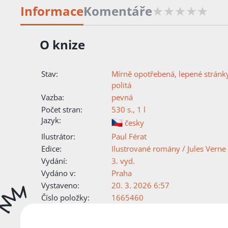
Informace
Komentáře
O knize
Stav:
Mírně opotřebená, lepené stránk
politá
Vazba:
pevná
Počet stran:
530 s., 1 l
Jazyk:
česky
Ilustrátor:
Paul Férat
Edice:
Ilustrované romány / Jules Verne
Vydání:
3. vyd.
Vydáno v:
Praha
Vystaveno:
20. 3. 2026 6:57
Číslo položky:
1665460