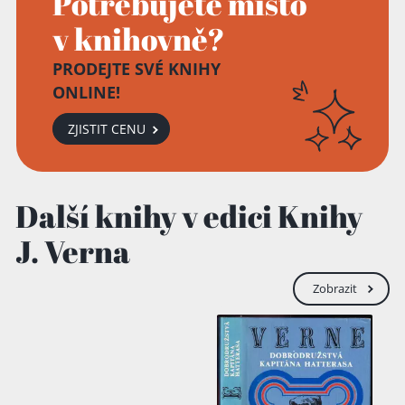
Potřebujete místo
v knihovně?
Přidáno do košíku!
PRODEJTE SVÉ KNIHY
ONLINE!
ZJISTIT CENU
Další knihy v edici Knihy
J. Verna
Zobrazit