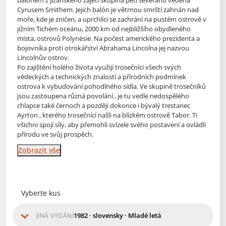
balónem z jižanského zajetí skupina pěti seveřanů vedená
Cyrusem Smithem. Jejich balón je větrnou smrští zahnán nad
moře, kd
e je zničen, a uprchlíci se zachrání na pustém ostrově v
jižním Tichém oceánu, 2000 km od nejbližšího obydleného
místa, ostrovů Polynésie. Na počest amerického prezidenta a
bojovníka proti otrokářství Abrahama Lincolna jej nazvou
Lincolnův ostrov.
Po zajištění holého života využijí trosečníci všech svých
vědeckých a technických znalostí a přírodních podmínek
ostrova k vybudování pohodlného sídla. Ve skupině trosečníků
jsou zastoupena různá povolání , je tu vedle nedospělého
chlapce také černoch a později dokonce i bývalý trestanec
Ayrton , kterého trosečnící našli na blízkém ostrově Tabor. Ti
všichni spojí síly, aby přemohli svízele svého postavení a ovládli
přírodu ve svůj prospěch.
Zobrazit vše
Vyberte kus
1982 · slovensky · Mladé letá
JINÁ VYDÁNÍ