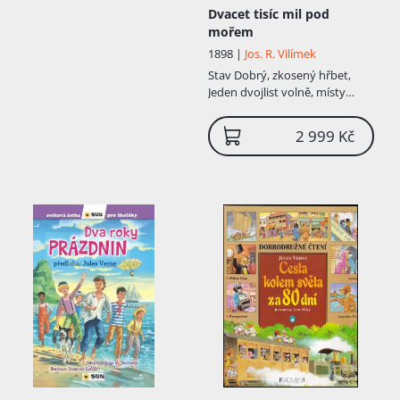
korálový náhrdelník. Otci musel slíbit, že
Dvacet tisíc mil pod
od této doby bude cestovat jen ve svých
mořem
snech. Dle jeho vzpomínek však tato
legenda nemusí být úplně mimo realitu –
1898 |
Jos. R. Vilímek
údajně nastoupil na palubu plachetnice,
Stav
Dobrý, zkosený hřbet,
důkladně ji prozkoumal a vše si „osahal“.
Jeden dvojlist volně, místy
Mezi lety 1844 a 1846 navštěvoval s
flíčky na stranách, nafoceno,
bratrem Paulem Lycée Royal . Maturitu
zachovalý stav, původní vazba
2 999 Kč
složil 29. července 1846 v Rennes. Roku
"stužka", ale my máme ve
1847 odjel Jules na žádost otce do Paříže
vkusné imitaci lipské vazby
studovat práva. Zamiloval se do Rose
Herminie Arnaud Grossetière a začal
skládat první básně, ve kterých ji
opěvoval. Idylka měla bohužel krátké
trvání – rodiče Herminie těžce snášeli, že
o ni má zájem mladý student bez jisté
budoucno...