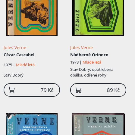
Jules Verne
Jules Verne
Cézar Cascabel
Nádherné Orinoco
1978 |
Mladé letá
1975 |
Mladé letá
Stav
Dobrý, opotřebená
Stav
Dobrý
obálka, odřené rohy
79 Kč
89 Kč