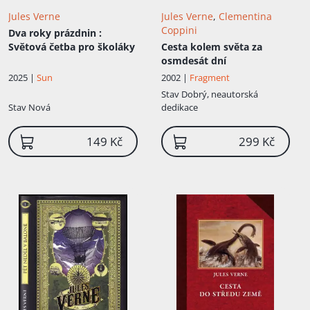
Jules Verne
Jules Verne
,
Clementina
Coppini
Dva roky prázdnin
:
Světová četba pro školáky
Cesta kolem světa za
osmdesát dní
2025 |
Sun
2002 |
Fragment
Stav
Dobrý, neautorská
Stav
Nová
dedikace
149 Kč
299 Kč