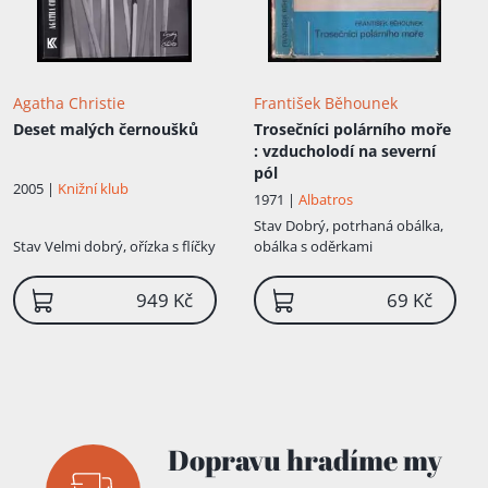
Agatha Christie
František Běhounek
Deset malých černoušků
Trosečníci polárního moře
: vzducholodí na severní
pól
2005 |
Knižní klub
1971 |
Albatros
Stav
Dobrý, potrhaná obálka,
Stav
Velmi dobrý, ořízka s flíčky
obálka s oděrkami
949 Kč
69 Kč
Dopravu hradíme my