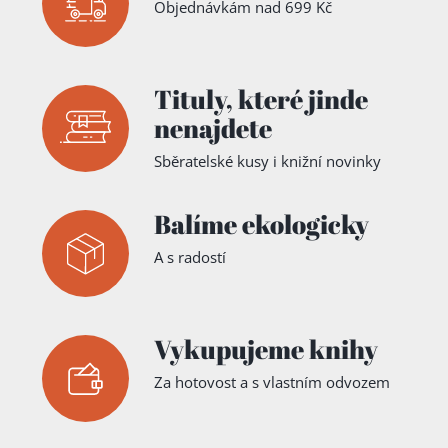
Objednávkám nad 699 Kč
Tituly,
které jinde
nenajdete
Sběratelské kusy i knižní novinky
Balíme ekologicky
A s radostí
Vykupujeme knihy
Za hotovost a s vlastním odvozem