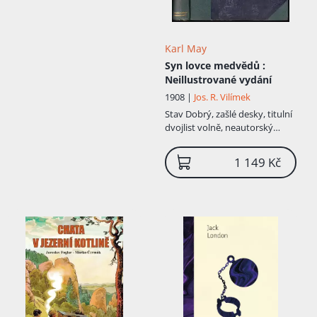
Karl May
Syn lovce medvědů
:
Neillustrované vydání
1908 |
Jos. R. Vilímek
Stav
Dobrý, zašlé desky, titulní
dvojlist volně, neautorský
podpis
1 149 Kč