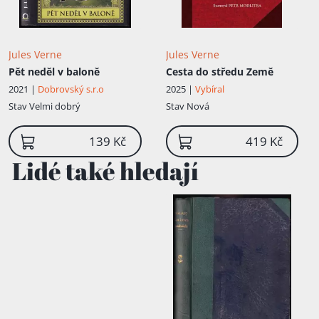
Jules Verne
Jules Verne
Pět neděl v baloně
Cesta do středu Země
2021 |
Dobrovský s.r.o
2025 |
Vybíral
Stav
Velmi dobrý
Stav
Nová
139 Kč
419 Kč
Lidé také hledají