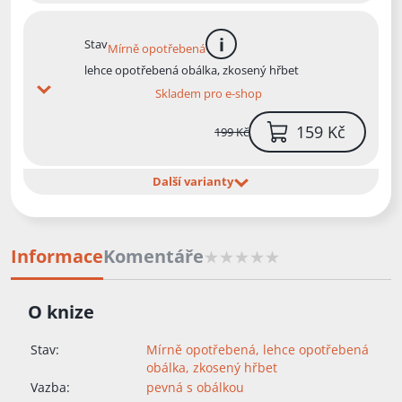
Stav
Mírně opotřebená
více informací
lehce opotřebená obálka, zkosený hřbet
Skladem pro e-shop
159 Kč
199 Kč
Další varianty
Informace
Komentáře
O knize
Stav:
Mírně opotřebená, lehce opotřebená
obálka, zkosený hřbet
Vazba:
pevná s obálkou