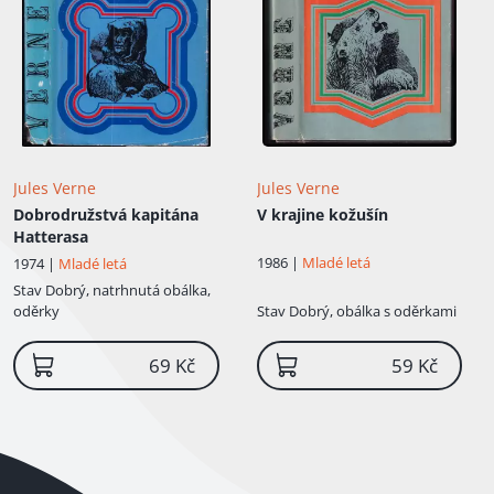
Jules Verne
Jules Verne
Dobrodružstvá kapitána
V krajine kožušín
Hatterasa
1986 |
Mladé letá
1974 |
Mladé letá
Stav
Dobrý, natrhnutá obálka,
oděrky
Stav
Dobrý, obálka s oděrkami
69 Kč
59 Kč