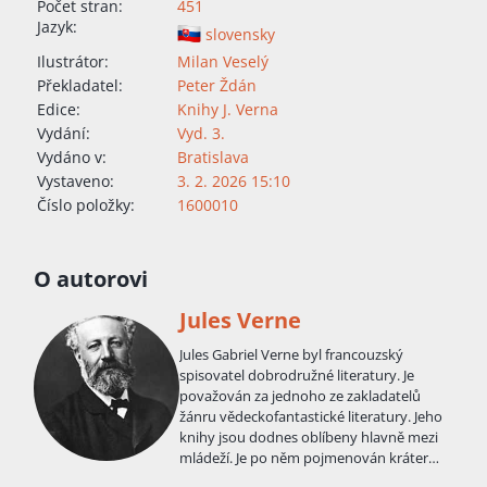
Počet stran:
451
Jazyk:
slovensky
Ilustrátor:
Milan Veselý
Překladatel:
Peter Ždán
Edice:
Knihy J. Verna
Vydání:
Vyd. 3.
Vydáno v:
Bratislava
Vystaveno:
3. 2. 2026 15:10
Číslo položky:
1600010
O autorovi
Jules Verne
Jules Gabriel Verne byl francouzský
spisovatel dobrodružné literatury. Je
považován za jednoho ze zakladatelů
žánru vědeckofantastické literatury. Jeho
knihy jsou dodnes oblíbeny hlavně mezi
mládeží. Je po něm pojmenován kráter
Jules Verne na odvrácené straně Měsíce.