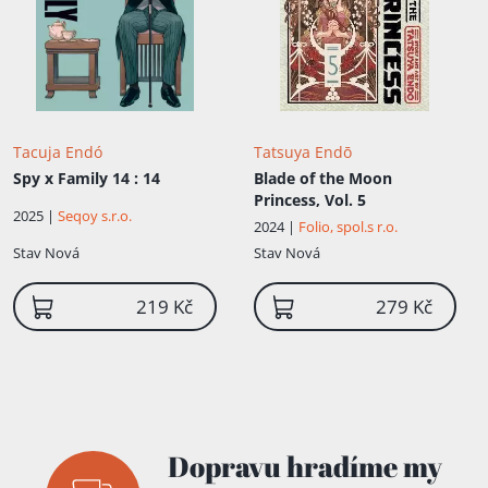
Tacuja Endó
Tatsuya Endō
Spy x Family 14
: 14
Blade of the Moon
Princess, Vol. 5
2025 |
Seqoy s.r.o.
2024 |
Folio, spol.s r.o.
Stav
Nová
Stav
Nová
219 Kč
279 Kč
Dopravu hradíme my