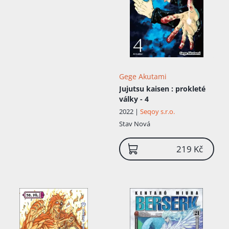
Gege Akutami
Jujutsu kaisen
: prokleté
Přidáno do košíku!
války - 4
2022 |
Seqoy s.r.o.
Stav
Nová
219 Kč