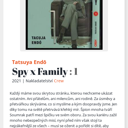
Tatsuya Endō
Spy x Family
: 1
2021 | Nakladatelství
Crew
Každý máme svou skrytou stránku, kterou nechceme ukázat
ostatním. Ani přátelům, ani milencům, ani rodině. Za úsměvy a
přetvářkou skrýváme, co si myslíme a kým doopravdy jsme. Jen
díky tomu na světě př
etrvává křehký mír. Špion mnoha tváří
Soumrak patří mezi špičku ve svém oboru. Za svou kariéru zažil
mnoho nebezpečných misí, nyní před ním však stojí ta
nejzákeřnější ze všech – musí se oženit a pořídit si dítě, aby