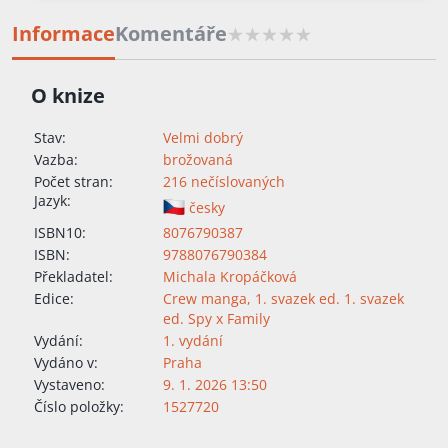
Informace
Komentáře
O knize
Stav:
Velmi dobrý
Vazba:
brožovaná
Počet stran:
216 nečíslovaných
Jazyk:
česky
ISBN10:
8076790387
ISBN:
9788076790384
Překladatel:
Michala Kropáčková
Edice:
Crew manga
,
1. svazek ed. 1. svazek
ed. Spy x Family
Vydání:
1. vydání
Vydáno v:
Praha
Vystaveno:
9. 1. 2026 13:50
Číslo položky:
1527720