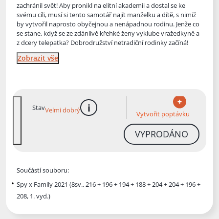
zachránil svět! Aby pronikl na elitní akademii a dostal se ke
svému cíli, musí si tento samotář najít manželku a dítě, s nimiž
by vytvořil naprosto obyčejnou a nenápadnou rodinu. Jenže co
se stane, když se ze zdánlivě křehké ženy vyklube vražedkyně a
z dcery telepatka? Dobrodružství netradiční rodinky začíná!
Zobrazit vše
Stav
Velmi dobrý
více informací
Vytvořit poptávku
VYPRODÁNO
Součástí souboru:
Spy x Family 2021 (8sv., 216 + 196 + 194 + 188 + 204 + 204 + 196 +
208, 1. vyd.)