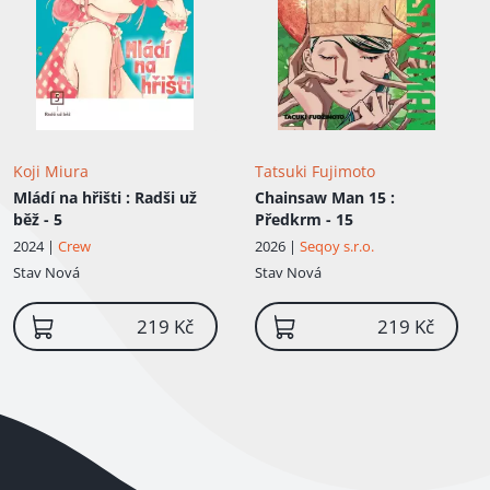
Koji Miura
Tatsuki Fujimoto
Mládí na hřišti
: Radši už
Chainsaw Man 15
:
běž - 5
Předkrm - 15
2024 |
Crew
2026 |
Seqoy s.r.o.
Stav
Nová
Stav
Nová
219 Kč
219 Kč