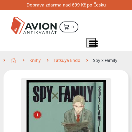
Přejít
Přejít
Přejít
Doprava zdarma nad 699 Kč po Česku
na
na
na
hlavní
hlavní
vyhledávání
obsah
navigaci
položek – košík
0
Vyhledávání
hledat
Zobrazit položky menu
Zde se nacházíte
Knihy
Tatsuya Endō
Spy x Family