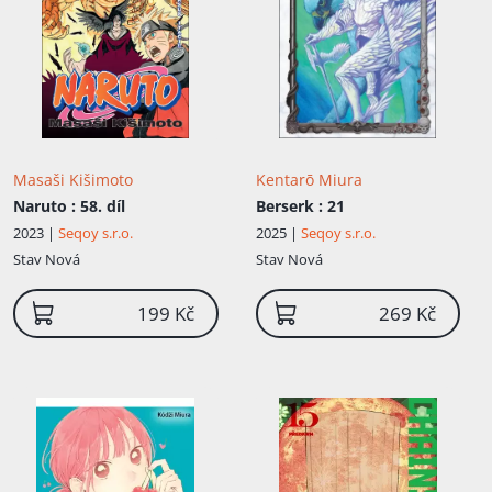
Masaši Kišimoto
Kentarō Miura
Naruto
: 58. díl
Berserk
: 21
2023 |
Seqoy s.r.o.
2025 |
Seqoy s.r.o.
Stav
Nová
Stav
Nová
199 Kč
269 Kč