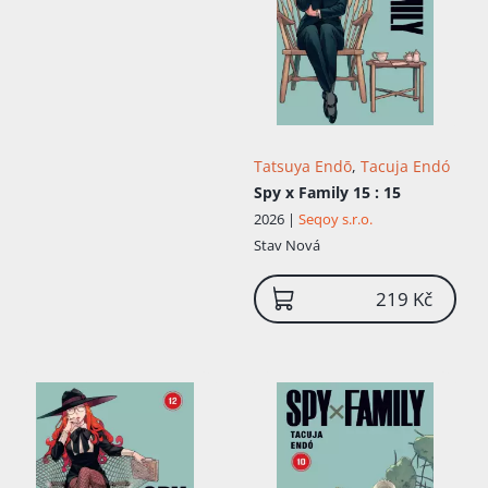
Tatsuya Endō
,
Tacuja Endó
Spy x Family 15
: 15
2026 |
Seqoy s.r.o.
Stav
Nová
219 Kč