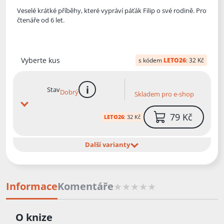
Veselé krátké příběhy, které vypráví páťák Filip o své rodině. Pro
čtenáře od 6 let.
Vyberte kus
s kódem
LETO26
:
32 Kč
Stav
Dobrý
Skladem pro e-shop
více informací
79 Kč
LETO26
:
32 Kč
Další varianty
Informace
Komentáře
O knize