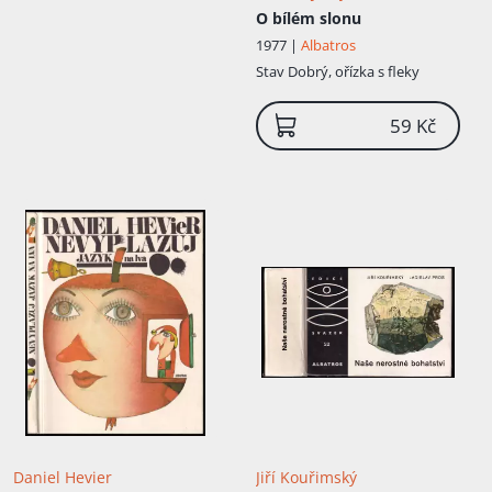
O bílém slonu
1977 |
Albatros
Stav
Dobrý, ořízka s fleky
59 Kč
Daniel Hevier
Jiří Kouřimský