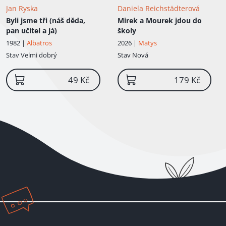
Jan Ryska
Daniela Reichstädterová
Byli jsme tři (náš děda,
Mirek a Mourek jdou do
pan učitel a já)
školy
1982 |
Albatros
2026 |
Matys
Stav
Velmi dobrý
Stav
Nová
49 Kč
179 Kč