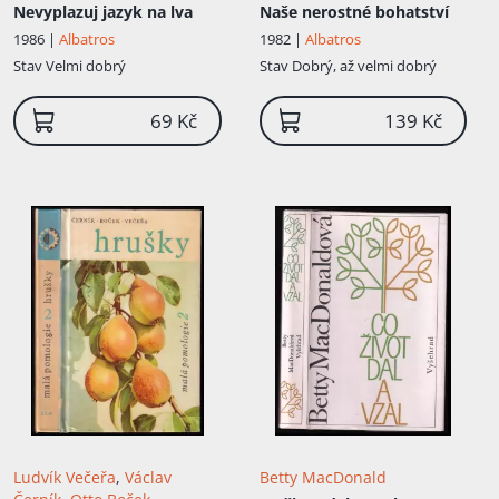
Nevyplazuj jazyk na lva
Naše nerostné bohatství
1986 |
Albatros
1982 |
Albatros
Stav
Velmi dobrý
Stav
Dobrý, až velmi dobrý
69 Kč
139 Kč
Ludvík Večeřa
,
Václav
Betty MacDonald