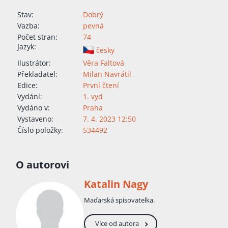
Stav:
Dobrý
Vazba:
pevná
Počet stran:
74
Jazyk:
česky
Ilustrátor:
Věra Faltová
Překladatel:
Milan Navrátil
Edice:
První čtení
Vydání:
1. vyd
Vydáno v:
Praha
Vystaveno:
7. 4. 2023 12:50
Číslo položky:
534492
O autorovi
Katalin Nagy
Maďarská spisovatelka.
Více od autora