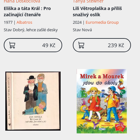
Hana Doskočilová
Tanya Stewner
Eliška a táta Král
: Pro
Lili Větroplaška a příliš
začínající čtenáře
snaživý oslík
1977 |
Albatros
2024 |
Euromedia Group
Stav
Dobrý, lehce zašlé desky
Stav
Nová
49 Kč
239 Kč