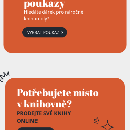
poukazy
Hledáte dárek pro náročné
knihomoly?
VYBRAT POUKAZ
Potřebujete místo
v knihovně?
PRODEJTE SVÉ KNIHY
ONLINE!