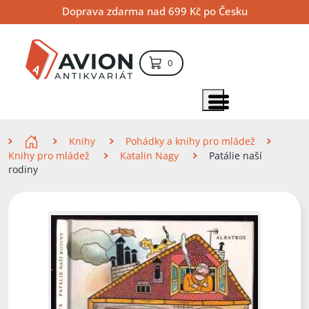
Přejít
Přejít
Přejít
Doprava zdarma nad 699 Kč po Česku
na
na
na
hlavní
hlavní
vyhledávání
obsah
navigaci
položek – košík
0
Vyhledávání
hledat
Zobrazit položky menu
Zde se nacházíte
Knihy
Pohádky a knihy pro mládež
Knihy pro mládež
Katalin Nagy
Patálie naší
rodiny