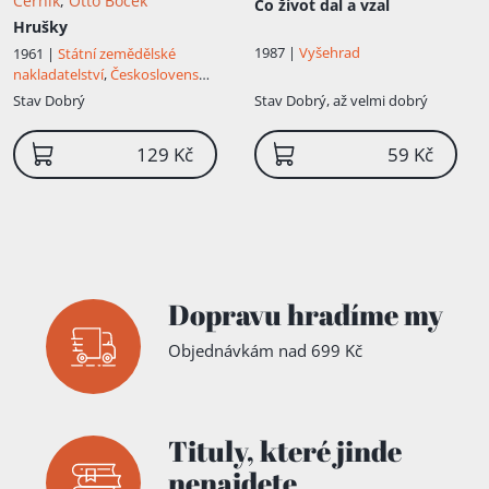
Černík
,
Otto Boček
Co život dal a vzal
Hrušky
1987 |
Vyšehrad
1961 |
Státní zemědělské
nakladatelství
,
Československý
svaz zahrádkářů a ovocnářů
Stav
Dobrý
Stav
Dobrý, až velmi dobrý
129 Kč
59 Kč
Dopravu hradíme my
Objednávkám nad 699 Kč
Tituly,
které jinde
nenajdete