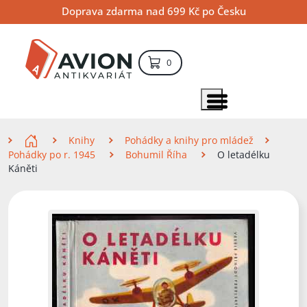
Přejít
Přejít
Přejít
Doprava zdarma nad 699 Kč po Česku
na
na
na
hlavní
hlavní
vyhledávání
obsah
navigaci
položek – košík
0
Vyhledávání
hledat
Zobrazit položky menu
Zde se nacházíte
Knihy
Pohádky a knihy pro mládež
Pohádky po r. 1945
Bohumil Říha
O letadélku
Káněti