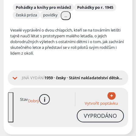
Pohádky a knihy pro mládež
Pohádky po r. 1945
česká próza
povídky
...
Veselé vyprávění o dvou chlapcích, kteří se na továrním letišti
tajně naučí létat s prototypem malého letadla, o jejich
dobrodružných výletech s ostatními dětmi i o tom, jak zachrání
skutečného letce
a představí se v roli pilotů svým rodičům i
lidem z okolí.
1959 · česky · Státní nakladatelství dětské knihy
JINÁ VYDÁNÍ
Stav
Dobrý
více informací
Vytvořit poptávku
VYPRODÁNO