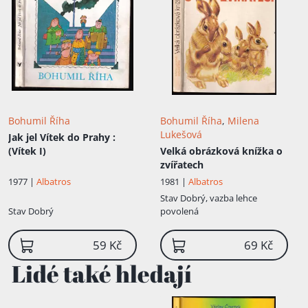
Bohumil Říha
Bohumil Říha
,
Milena
Lukešová
Jak jel Vítek do Prahy
:
(Vítek I)
Velká obrázková knížka o
zvířatech
1977 |
Albatros
1981 |
Albatros
Stav
Dobrý, vazba lehce
Stav
Dobrý
povolená
59 Kč
69 Kč
Lidé také hledají