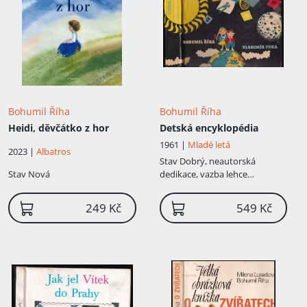
Bohumil Říha
Bohumil Říha
Heidi, děvčátko z hor
Detská encyklopédia
1961 |
Mladé letá
2023 |
Albatros
Stav
Dobrý, neautorská
Stav
Nová
dedikace, vazba lehce
povolená, zašlá ořízka, lehce
opotřebené desky
249 Kč
549 Kč