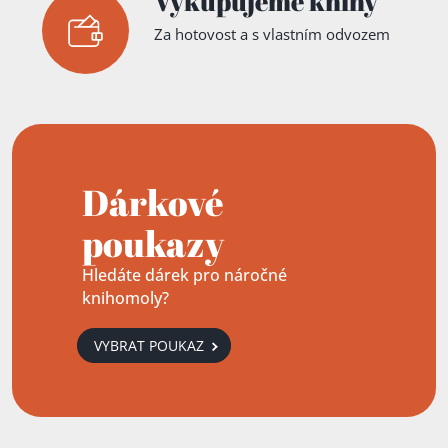
Vykupujeme knihy
Za hotovost a s vlastním odvozem
Dárkové
poukazy
Hledáte dárek pro náročné
knihomoly?
VYBRAT POUKAZ