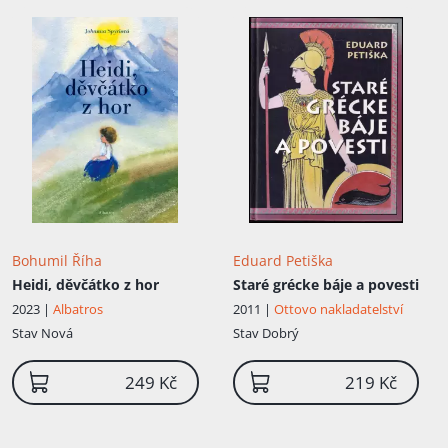
Bohumil Říha
Eduard Petiška
Heidi, děvčátko z hor
Staré grécke báje a povesti
2023 |
Albatros
2011 |
Ottovo nakladatelství
Stav
Nová
Stav
Dobrý
249 Kč
219 Kč