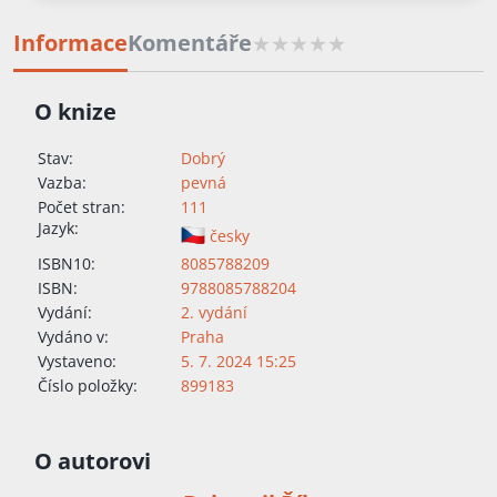
Informace
Komentáře
O knize
Stav:
Dobrý
Vazba:
pevná
Počet stran:
111
Jazyk:
česky
ISBN10:
8085788209
ISBN:
9788085788204
Vydání:
2. vydání
Vydáno v:
Praha
Vystaveno:
5. 7. 2024 15:25
Číslo položky:
899183
O autorovi