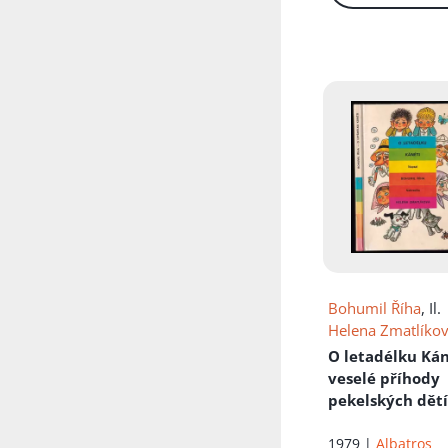
Bohumil Říha
, Il.
Helena Zmatlíko
O letadélku Ká
veselé příhody
pekelských dětí
jejich psa s ma
letadlem
1979 |
Albatros