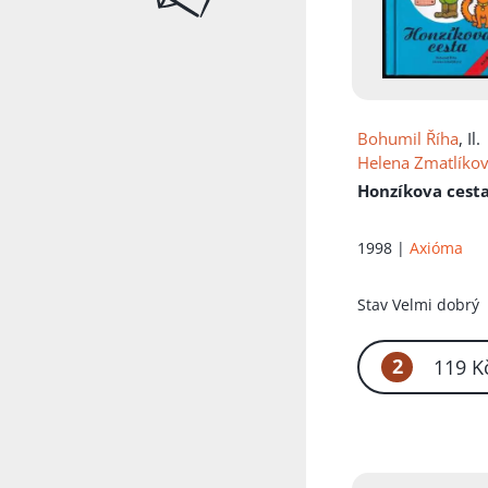
Přidáno do koš
Bohumil Říha
, Il.
Helena Zmatlíko
Honzíkova cest
1998 |
Axióma
Stav
Velmi dobrý
2
119 K