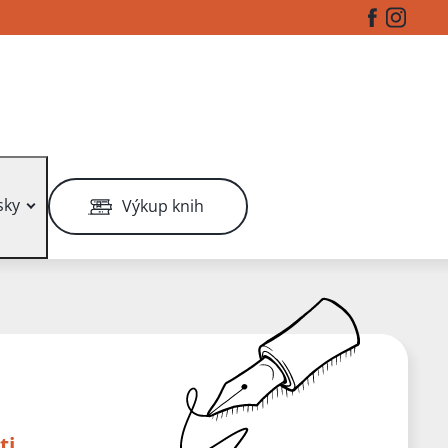
Facebook
Instag
sky
Výkup knih
ti