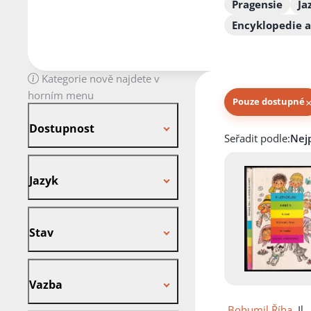
Pragensie
Ja
Encyklopedie a
Kategorie nově najdete v
horním menu
Pouze dostupné
Dostupnost
Dostupnost
Knihy autora
Seřadit podle:
Jazyk
Jazyk
Stav
Stav
Vazba
Vazba
Bohumil Říha
, Il.