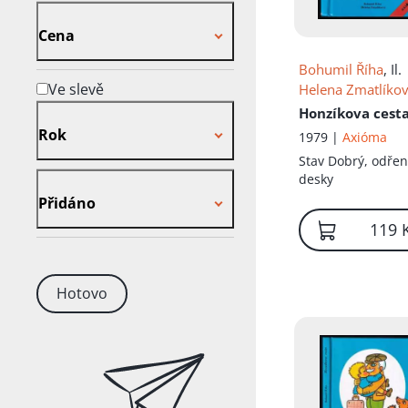
Cena
Cena
Bohumil Říha
, Il.
Ve slevě
Helena Zmatlíko
Rok
Honzíkova cest
Rok
1979 |
Axióma
Stav
Dobrý, odře
Přidáno
desky
Přidáno
119 
Hotovo