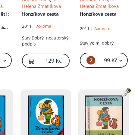
vá
Helena Zmatlíková
Helena Zmatlíková
něti
:
Honzíkova cesta
Honzíkova cesta
2011 |
Axióma
 a
2011 |
Axióma
lým
Stav
Dobrý, neautorský
Stav
Velmi dobrý
podpis
2
9 Kč – 59 Kč
99 Kč
129 Kč