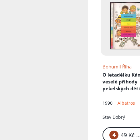
Bohumil Říha
O letadélku Ká
veselé příhody
pekelských dětí
jejich psa s ma
letadlem
1990 |
Albatros
Stav
Dobrý
4
49