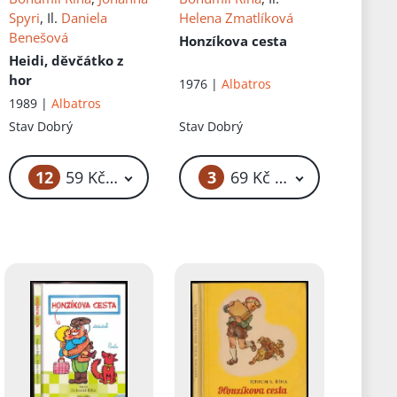
Spyri
, Il.
Daniela
Helena Zmatlíková
Benešová
Honzíkova cesta
Heidi, děvčátko z
hor
1976 |
Albatros
1989 |
Albatros
Stav
Dobrý
Stav
Dobrý
12
3
59 Kč – 69 Kč
69 Kč – 79 Kč