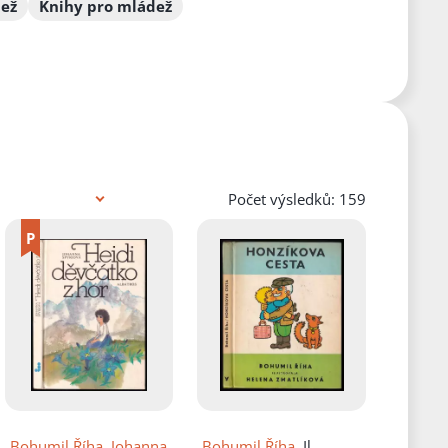
dež
Knihy pro mládež
Počet výsledků: 159
Bohumil Říha
,
Johanna
Bohumil Říha
, Il.