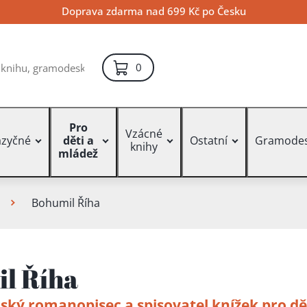
Doprava zdarma nad 699 Kč po Česku
položek – košík
0
Pro
Vzácné
azyčné
děti a
Ostatní
Gramode
knihy
mládež
Bohumil Říha
l Říha
ský romanopisec a spisovatel knížek pro dě