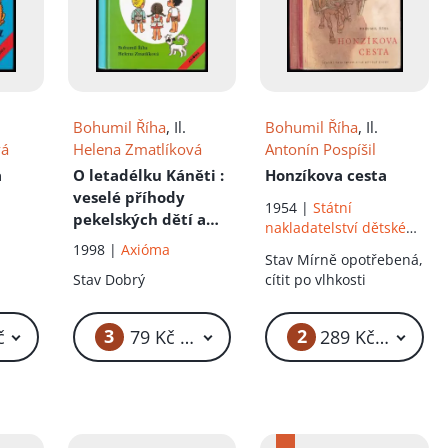
íku!
Bohumil Říha
, Il.
Bohumil Říha
, Il.
vá
Helena Zmatlíková
Antonín Pospíšil
a
O letadélku Káněti
:
Honzíkova cesta
veselé příhody
1954 |
Státní
pekelských dětí a
nakladatelství dětské
jejich psa s malým
knihy
1998 |
Axióma
Stav
Mírně opotřebená,
letadlem
Stav
Dobrý
cítit po vlhkosti
3
2
č
79 Kč – 89 Kč
289 Kč – 499 K