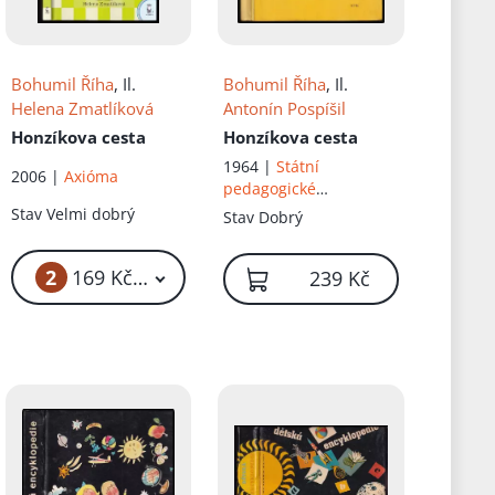
Bohumil Říha
, Il.
Bohumil Říha
, Il.
Helena Zmatlíková
Antonín Pospíšil
Honzíkova cesta
Honzíkova cesta
1964 |
Státní
2006 |
Axióma
pedagogické
nakladatelství
Stav
Velmi dobrý
Stav
Dobrý
2
169 Kč – 189 Kč
239 Kč