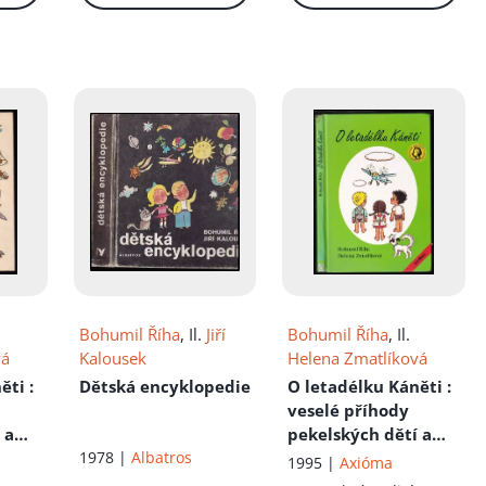
Bohumil Říha
, Il.
Jiří
Bohumil Říha
, Il.
vá
Kalousek
Helena Zmatlíková
něti
:
Dětská encyklopedie
O letadélku Káněti
:
veselé příhody
 a
pekelských dětí a
lým
1978 |
Albatros
jejich psa s malým
1995 |
Axióma
letadlem