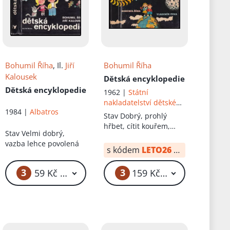
Bohumil Říha
, Il.
Jiří
Bohumil Říha
Kalousek
Dětská encyklopedie
Dětská encyklopedie
1962 |
Státní
nakladatelství dětské
1984 |
Albatros
knihy
Stav
Dobrý, prohlý
hřbet, cítit kouřem,
Stav
Velmi dobrý,
Mírné oděrky
vazba lehce povolená
s kódem
LETO26
od:
118 Kč
3
3
č
59 Kč – 69 Kč
159 Kč – 169 Kč