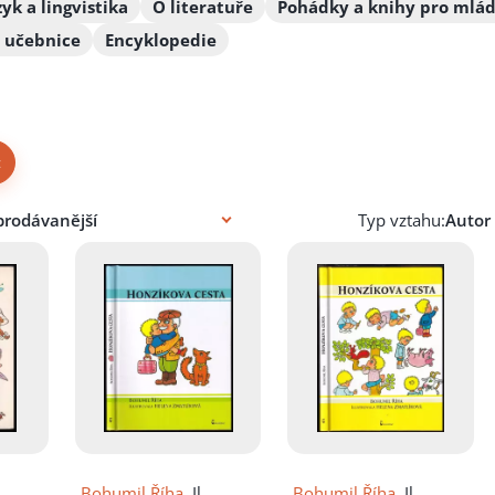
zyk a lingvistika
O literatuře
Pohádky a knihy pro mlá
 učebnice
Encyklopedie
×
Typ vztahu:
Bohumil Říha
, Il.
Bohumil Říha
, Il.