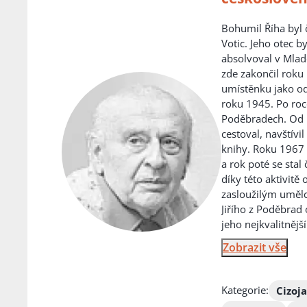
Bohumil Říha byl č
Votic. Jeho otec b
absolvoval v Mlad
zde zakončil roku
umístěnku jako od
roku 1945. Po roc
Poděbradech. Od r
cestoval, navštívi
knihy. Roku 1967 
a rok poté se sta
díky této aktivitě
zasloužilým umělc
Jiřího z Poděbrad
jeho nejkvalitnějš
Zobrazit vše
Kategorie:
Cizoj