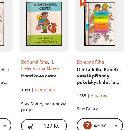
Bohumil Říha
, Il.
Bohumil Říha
Helena Zmatlíková
něti
:
O letadélku Káněti
:
Honzíkova cesta
veselé příhody
 a
pekelských dětí a
lým
jejich psa s malým
1981 |
Panorama
letadlem
1985 |
Albatros
Stav
Dobrý, neautorský
Stav
Dobrý
podpis
7
 Kč – 59 Kč
49 Kč – 59 Kč
129 Kč