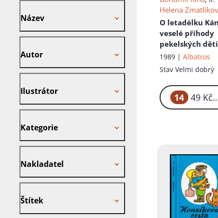
Název
Helena Zmatlíko
Název
O letadélku Ká
veselé příhody
Autor
pekelských dětí
Autor
jejich psa s ma
1989 |
Albatros
letadlem
Stav
Velmi dobrý
Ilustrátor
Ilustrátor
14
4
Kategorie
Kategorie
Nakladatel
Nakladatel
Štítek
Štítek