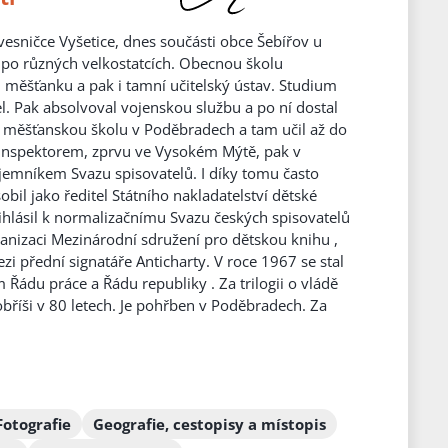
 vesničce Vyšetice, dnes součásti obce Šebířov u
la po různých velkostatcích. Obecnou školu
l měšťanku a pak i tamní učitelský ústav. Studium
l. Pak absolvoval vojenskou službu a po ní dostal
 měšťanskou školu v Poděbradech a tam učil až do
m inspektorem, zprvu ve Vysokém Mýtě, pak v
jemníkem Svazu spisovatelů. I díky tomu často
bil jako ředitel Státního nakladatelství dětské
ihlásil k normalizačnímu Svazu českých spisovatelů
ganizaci Mezinárodní sdružení pro dětskou knihu ,
zi přední signatáře Anticharty. V roce 1967 se stal
ádu práce a Řádu republiky . Za trilogii o vládě
bříši v 80 letech. Je pohřben v Poděbradech. Za
Fotografie
Geografie, cestopisy a místopis