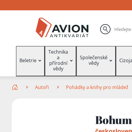
Přejít
Přejít
Přejít
na
na
na
hlavní
hlavní
vyhledávání
obsah
navigaci
hledat
Vyhledávání
Technika
a
Společenské
Beletrie
Cizoj
přírodní
vědy
vědy
Zde se nacházíte
Autoři
Pohádky a knihy pro mládež
Bohumi
českosloven