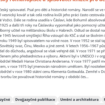
eský spisovatel. Psal pro děti a historické romány. Narodil se ve
yl vesnický kovář a tak celá rodina kvůli jeho práci často cestova
é Vožici. Dále se rodina usadila v Čáslavi, kde Bohumil absolvova
 1925 a další tři roky na Čáslavsku vypomáhal jako pomocný učite
borný učitel na měšťanskou školu v Habrech. Odtud se dostal na
e 1945 levicově smýšlející Říha
vstoupil do KSČ a stal se školní
oku 1949 byl spisovatelem na volné noze. V roce 1952 se stal ta
l Sovětský svaz, Čínu, Mexiko a jiné země. V letech 1956–1967 půso
šel do důchodu, angažoval se však veřejně dál. V roce 1971 se př
l členem jeho předsednictva a výboru. Aktivní byl v UNESCO i v or
 obdržel Medaili Hanse Christiana Andersena. V roce 1977 patřil me
em, v roce 1975 byl jmenován národním umělcem. Byl nositelem Ř
 obdržel v roce 1980 státní cenu Klementa Gottwalda. Zemřel v Do
í tvorbu lze považovat historické romány z období čes...
azyčné
Dvojjazyčné publikace
Umění a architektura