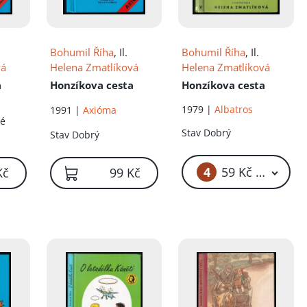
Bohumil Říha
, Il.
Bohumil Říha
, Il.
vá
Helena Zmatlíková
Helena Zmatlíková
a
Honzíkova cesta
Honzíkova cesta
1979 |
Albatros
1991 |
Axióma
né
Stav
Dobrý
Stav
Dobrý
4
59 Kč – 249 Kč
Kč
99 Kč