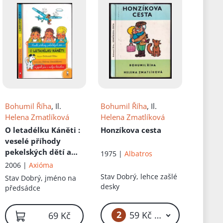
Bohumil Říha
, Il.
Bohumil Říha
, Il.
Helena Zmatlíková
Helena Zmatlíková
O letadélku Káněti
:
Honzíkova cesta
veselé příhody
pekelských dětí a
1975 |
Albatros
jejich psa s malým
2006 |
Axióma
letadlem
Stav
Dobrý, lehce zašlé
Stav
Dobrý, jméno na
desky
předsádce
2
59 Kč – 69 Kč
69 Kč