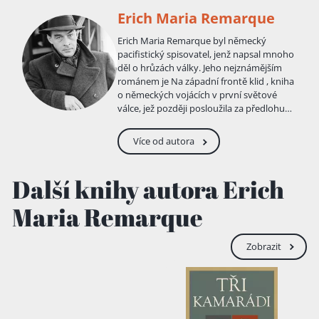
Erich Maria Remarque
Erich Maria Remarque byl německý
pacifistický spisovatel, jenž napsal mnoho
děl o hrůzách války. Jeho nejznámějším
románem je Na západní frontě klid , kniha
o německých vojácích v první světové
válce, jež později posloužila za předlohu
oscarového filmu. Jeho pacifismus a
protiválečný přístup z něj udělal nepřítele
Více od autora
nacistického režimu. Narodil se 22. června
1898 v dolnosaském Osnabrücku Anně
Marii Remarkové a knihvazači Peteru
Další knihy autora Erich
Franzi Remarkovi jako druhé nejstarší ze
čtyř dětí. Studoval na učitelském ústavu
Maria Remarque
v Münsteru. Roku 1916 odešel v 18 letech
do první světové války, na západní frontě
byl brzy vážně raněn a konec války prožil
Zobrazit
v lazaretu v Duisburgu. Po návratu z války
měl problémy začlenit se do normální
společnosti. Vystřídal řadu povolání,
nejprve chtěl být hudebníkem a později
malířem. Pracoval též jako učitel,