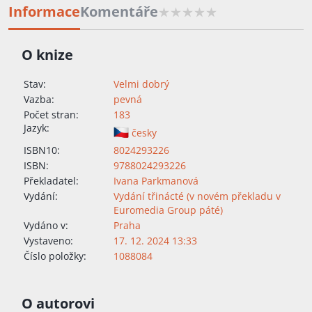
Informace
Komentáře
O knize
Stav:
Velmi dobrý
Vazba:
pevná
Počet stran:
183
Jazyk:
česky
ISBN10:
8024293226
ISBN:
9788024293226
Překladatel:
Ivana Parkmanová
Vydání:
Vydání třinácté (v novém překladu v
Euromedia Group páté)
Vydáno v:
Praha
Vystaveno:
17. 12. 2024 13:33
Číslo položky:
1088084
O autorovi