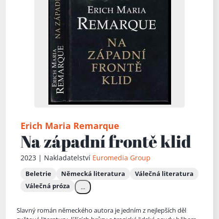
Erich Maria Remarque
Na západní frontě klid
2023 | Nakladatelství
Euromedia Group
Beletrie
Německá literatura
Válečná literatura
Válečná próza
...
Slavný román německého autora je jedním z nejlepších děl