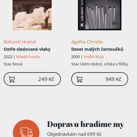
Bohumil Hrabal
Agatha Christie
Ostře sledované vlaky
Deset malých černoušků
2022 |
Mladá fronta
2005 |
Knižní klub
Stav
Nová
Stav
Velmi dobrý, ořízka s flíčky
249 Kč
949 Kč
Dopravu hradíme my
Objednávkám nad 699 Kč