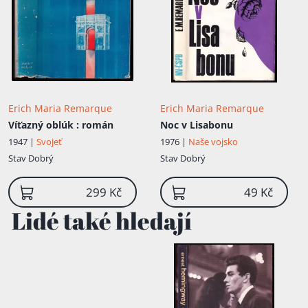
Erich Maria Remarque
Erich Maria Remarque
Víťazný oblúk
: román
Noc v Lisabonu
1947 |
Svojeť
1976 |
Naše vojsko
Stav
Dobrý
Stav
Dobrý
299 Kč
49 Kč
Lidé také hledají