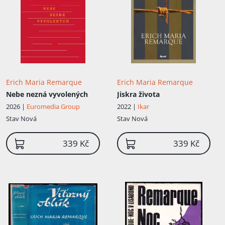
Erich Maria Remarque
Erich Maria Remarque
Nebe nezná vyvolených
Jiskra života
2026 |
Euromedia Group
2022 |
Ikar
Stav
Nová
Stav
Nová
339 Kč
339 Kč