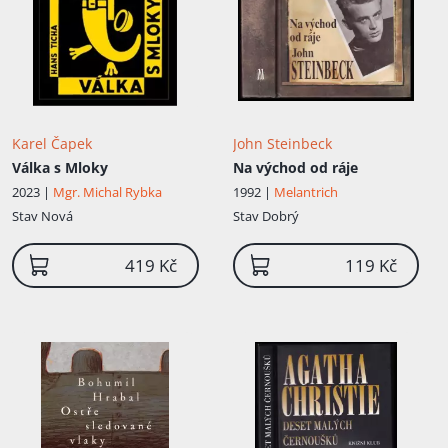
Karel Čapek
John Steinbeck
Válka s Mloky
Na východ od ráje
2023 |
Mgr. Michal Rybka
1992 |
Melantrich
Stav
Nová
Stav
Dobrý
419 Kč
119 Kč