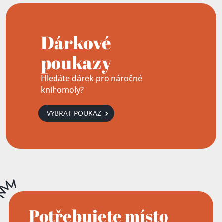
Dárkové
poukazy
Hledáte dárek pro náročné
knihomoly?
VYBRAT POUKAZ
Potřebujete místo