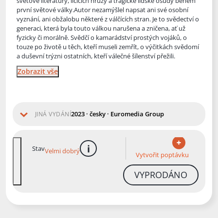
světové literatury, líčících hrůzy a tragické lidské osudy během
první světové války.Autor nezamýšlel napsat ani své osobní
vyznání, ani obžalo
bu některé z válčících stran. Je to svědectví o
generaci, která byla touto válkou narušena a zničena, ať už
fyzicky či morálně. Svědčí o kamarádství prostých vojáků, o
touze po životě u těch, kteří museli zemřít, o výčitkách svědomí
a duševní trýzni ostatních, kteří válečné šílenství přežili.
Zobrazit vše
2023 · česky · Euromedia Group
JINÁ VYDÁNÍ
Stav
Velmi dobrý
více informací
Vytvořit poptávku
VYPRODÁNO