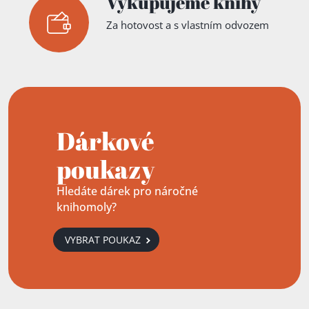
Vykupujeme knihy
Za hotovost a s vlastním odvozem
Dárkové
poukazy
Hledáte dárek pro náročné
knihomoly?
VYBRAT POUKAZ