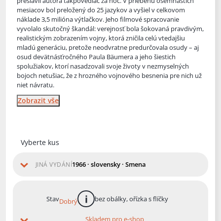
preslávil autora takpovediac za noc. V priebehu osemnástich
mesiacov bol preložený do 25 jazykov a vyšiel v celkovom
náklade 3,5 milióna výt
lačkov. Jeho filmové spracovanie
vyvolalo skutočný škandál: verejnosť bola šokovaná pravdivým,
realistickým zobrazením vojny, ktorá zničila celú vtedajšiu
mladú generáciu, pretože neodvratne predurčovala osudy – aj
osud devätnásťročného Paula Bäumera a jeho šiestich
spolužiakov, ktorí nasadzovali svoje životy v nezmyselných
bojoch netušiac, že z hrozného vojnového besnenia pre nich už
niet návratu.
Zobrazit vše
Vyberte kus
1966 · slovensky · Smena
JINÁ VYDÁNÍ
Stav
bez obálky, ořízka s flíčky
Dobrý
více informací
Skladem pro e-shop