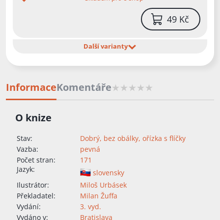
49 Kč
Další varianty
Informace
Komentáře
O knize
Stav:
Dobrý, bez obálky, ořízka s flíčky
Vazba:
pevná
Počet stran:
171
Jazyk:
slovensky
Ilustrátor:
Miloš Urbásek
Překladatel:
Milan Žuffa
Vydání:
3. vyd.
Vydáno v:
Bratislava