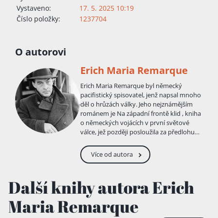
Vystaveno:
17. 5. 2025 10:19
Číslo položky:
1237704
O autorovi
Erich Maria Remarque
Erich Maria Remarque byl německý
pacifistický spisovatel, jenž napsal mnoho
děl o hrůzách války. Jeho nejznámějším
románem je Na západní frontě klid , kniha
o německých vojácích v první světové
válce, jež později posloužila za předlohu
oscarového filmu. Jeho pacifismus a
protiválečný přístup z něj udělal nepřítele
Více od autora
nacistického režimu. Narodil se 22. června
1898 v dolnosaském Osnabrücku Anně
Marii Remarkové a knihvazači Peteru
Další knihy autora Erich
Franzi Remarkovi jako druhé nejstarší ze
čtyř dětí. Studoval na učitelském ústavu
Maria Remarque
v Münsteru. Roku 1916 odešel v 18 letech
do první světové války, na západní frontě