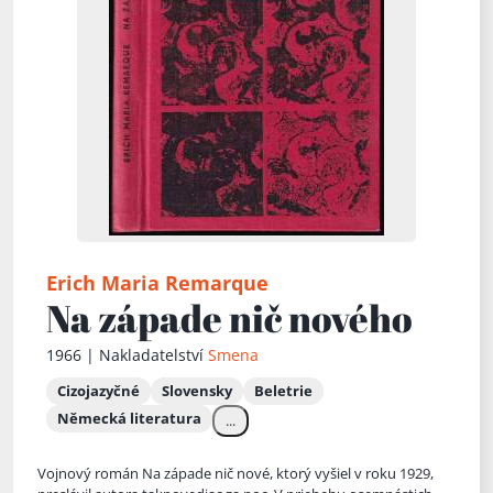
Erich Maria Remarque
Na západe nič nového
1966 | Nakladatelství
Smena
Cizojazyčné
Slovensky
Beletrie
Německá literatura
...
Vojnový román Na západe nič nové, ktorý vyšiel v roku 1929,