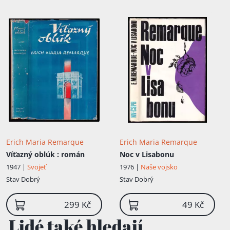
Erich Maria Remarque
Erich Maria Remarque
Víťazný oblúk
: román
Noc v Lisabonu
1947 |
Svojeť
1976 |
Naše vojsko
Stav
Dobrý
Stav
Dobrý
299 Kč
49 Kč
Lidé také hledají