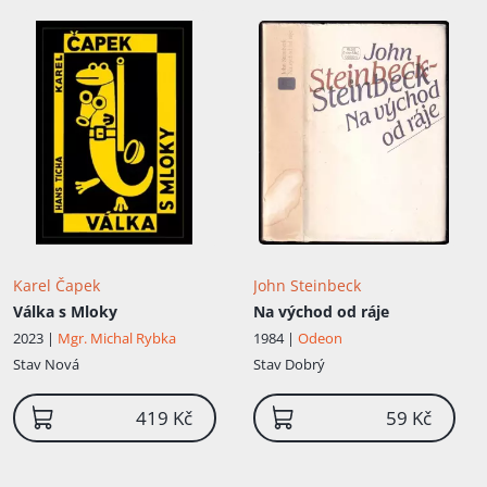
Karel Čapek
John Steinbeck
Válka s Mloky
Na východ od ráje
2023 |
Mgr. Michal Rybka
1984 |
Odeon
Stav
Nová
Stav
Dobrý
419 Kč
59 Kč