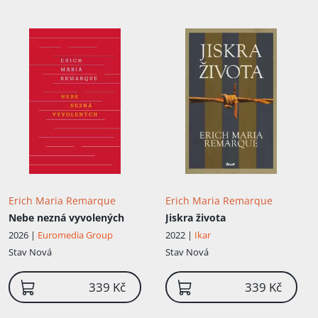
propaganda prohlásila, že Erich Maria
Remarque je doopravdy Paul Kramer
(Remarque pozpátk...
Erich Maria Remarque
Erich Maria Remarque
Nebe nezná vyvolených
Jiskra života
2026 |
Euromedia Group
2022 |
Ikar
Stav
Nová
Stav
Nová
339 Kč
339 Kč