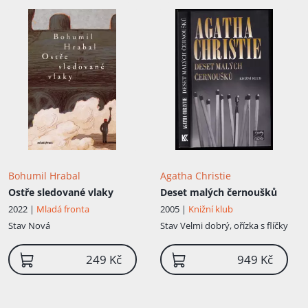
Bohumil Hrabal
Agatha Christie
Ostře sledované vlaky
Deset malých černoušků
2022 |
Mladá fronta
2005 |
Knižní klub
Stav
Nová
Stav
Velmi dobrý, ořízka s flíčky
249 Kč
949 Kč