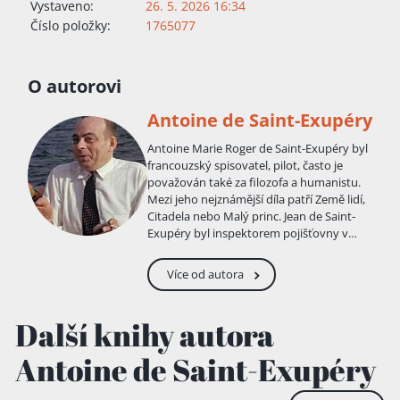
Vystaveno:
26. 5. 2026 16:34
Číslo položky:
1765077
O autorovi
Antoine de Saint-Exupéry
Antoine Marie Roger de Saint-Exupéry byl
francouzský spisovatel, pilot, často je
považován také za filozofa a humanistu.
Mezi jeho nejznámější díla patří Země lidí,
Citadela nebo Malý princ. Jean de Saint-
Exupéry byl inspektorem pojišťovny v
Lyonu, kde se seznámil s Marií de
Fonscolombe . Vzali se v roce 1896]. Po
Více od autora
narození dvou dcer se jim v Lyonu 29.
června 1900 narodil syn Antoine. O dva
roky později mu přibyl bratr François.
Další knihy autora
Krátce před narozením své dcery Gabriely
Jean de Saint-Exupéry, Antoinův otec,
Antoine de Saint-Exupéry
náhle zemřel. Matka se snažila, aby děti
měly šťastné dětství, a proto trávily část