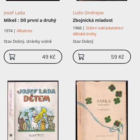
Josef Lada
Ľudo Ondrejov
Mikeš
: Díl první a druhý
Zbojnická mladost
1966 |
Státní nakladatelství
1974 |
Albatros
dětské knihy
Stav
Dobrý, stránky volně
Stav
Dobrý
49 Kč
59 Kč