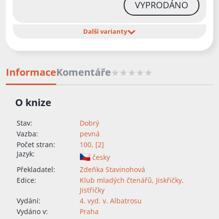
VYPRODÁNO
Další varianty
Informace
Komentáře
O knize
Stav:
Dobrý
Vazba:
pevná
Počet stran:
100, [2]
Jazyk:
česky
Překladatel:
Zdeňka Stavinohová
Edice:
Klub mladých čtenářů
,
Jiskřičky
,
Jistřičky
Vydání:
4. vyd. v. Albatrosu
Vydáno v:
Praha