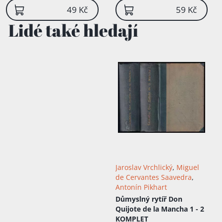
49 Kč
59 Kč
Lidé také hledají
Jaroslav Vrchlický
,
Miguel
de Cervantes Saavedra
,
Antonín Pikhart
Důmyslný rytíř Don
Quijote de la Mancha 1 - 2
KOMPLET