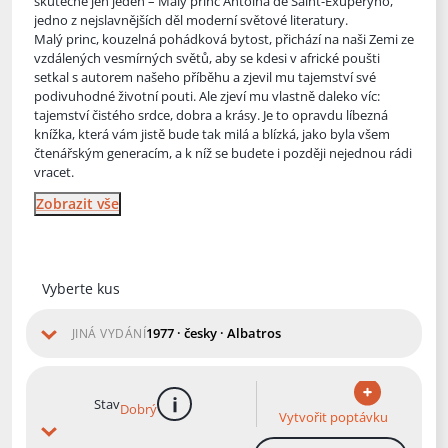
skutečně jen jeden – Malý princ Antoina de Saint-Exupéryho,
jedno z nejslavnějších děl moderní světové literatury.
Malý princ, kouzelná p
ohádková bytost, přichází na naši Zemi ze
vzdálených vesmírných světů, aby se kdesi v africké poušti
setkal s autorem našeho příběhu a zjevil mu tajemství své
podivuhodné životní pouti. Ale zjeví mu vlastně daleko víc:
tajemství čistého srdce, dobra a krásy. Je to opravdu líbezná
knížka, která vám jistě bude tak milá a blízká, jako byla všem
čtenářským generacím, a k níž se budete i později nejednou rádi
vracet.
Zobrazit vše
Vyberte kus
1977 · česky · Albatros
JINÁ VYDÁNÍ
Stav
Dobrý
více informací
Vytvořit poptávku