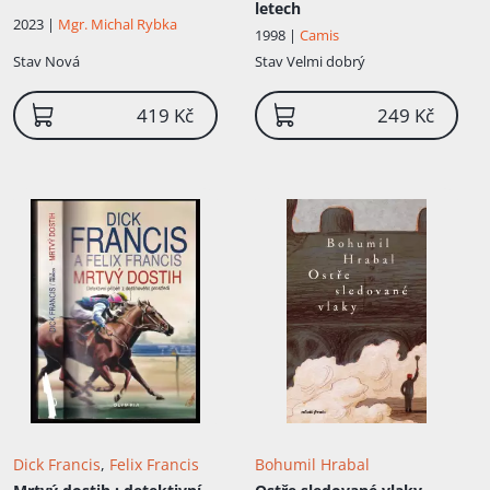
letech
2023 |
Mgr. Michal Rybka
1998 |
Camis
Stav
Nová
Stav
Velmi dobrý
419 Kč
249 Kč
Dick Francis
,
Felix Francis
Bohumil Hrabal