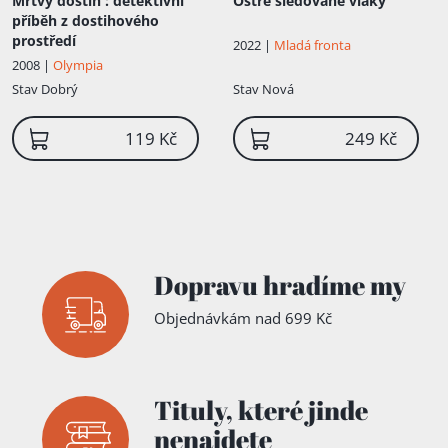
Mrtvý dostih
: detektivní
Ostře sledované vlaky
příběh z dostihového
prostředí
2022 |
Mladá fronta
2008 |
Olympia
Stav
Dobrý
Stav
Nová
119 Kč
249 Kč
Dopravu hradíme my
Objednávkám nad 699 Kč
Tituly,
které jinde
nenajdete