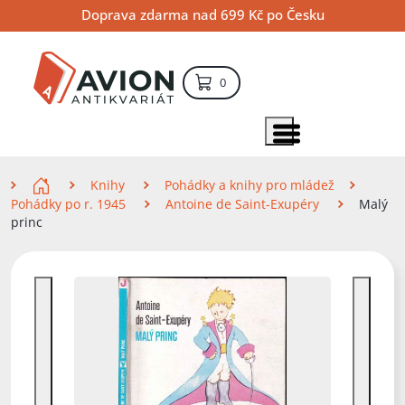
Přejít
Přejít
Přejít
Doprava zdarma nad 699 Kč po Česku
na
na
na
hlavní
hlavní
vyhledávání
obsah
navigaci
položek – košík
0
Vyhledávání
hledat
Zobrazit položky menu
Zde se nacházíte
Knihy
Pohádky a knihy pro mládež
Pohádky po r. 1945
Antoine de Saint-Exupéry
Malý
princ