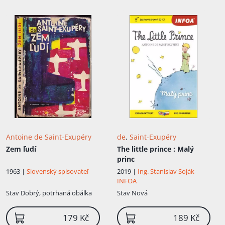
bouřlivě diskutoval v kavárnách o
literatuře již dříve, nyní však, díky své
příbuzné, přišel do kontaktu se
spisovatelskou komunitou. Seznámil se
také s Louisou Vilmorinovou a zasnoubili
se. Povinnou vojenskou službu nastoupil
roku 1921 ve Štrasburku, na vlastní žádost
byl přidělen...
Antoine de Saint-Exupéry
de
,
Saint-Exupéry
Zem ľudí
The little prince
: Malý
princ
1963 |
Slovenský spisovateľ
2019 |
Ing. Stanislav Soják-
INFOA
Stav
Dobrý, potrhaná obálka
Stav
Nová
179 Kč
189 Kč