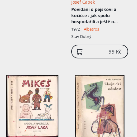
Josef Čapek
Povídání o pejskovi a
kočičce
: jak spolu
hospodařili a ještě o
všelijakých jiných věcech
1972 |
Albatros
Stav
Dobrý
99 Kč