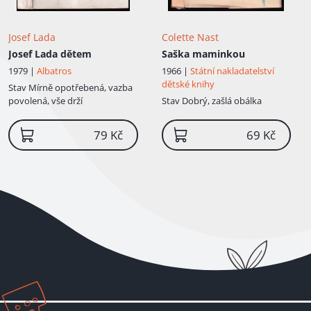
Josef Lada
Colette Nast
Josef Lada dětem
Saška maminkou
1979 |
Albatros
1966 |
Státní nakladatelství
dětské knihy
Stav
Mírně opotřebená, vazba
povolená, vše drží
Stav
Dobrý, zašlá obálka
79 Kč
69 Kč