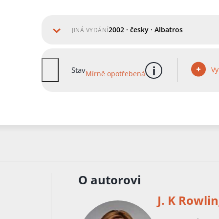
2002 · česky · Albatros
JINÁ VYDÁNÍ
Vy
Stav
Mírně opotřebená
více informací
O autorovi
J. K Rowli