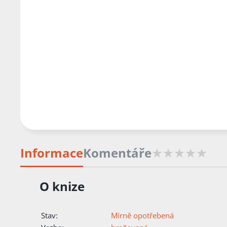
Informace
Komentáře
O knize
Stav:
Mírně opotřebená