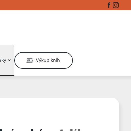
Facebook
Instag
sky
Výkup knih