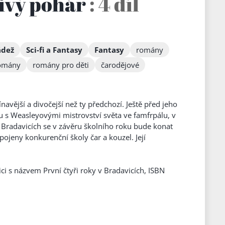
nivý pohár
: 4 díl
ádež
Sci-fi a Fantasy
Fantasy
romány
romány
romány pro děti
čarodějové
navější a divočejší než ty předchozí. Ještě před jeho
u s Weasleyovými mistrovství světa ve famfrpálu, v
 Bradavicích se v závěru školního roku bude konat
apojeny konkurenční školy čar a kouzel. Její
ici s názvem První čtyři roky v Bradavicích, ISBN