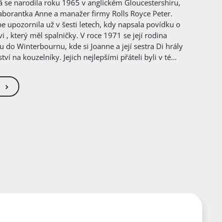
 se narodila roku 1965 v anglickém Gloucestershiru,
 laborantka Anne a manažer firmy Rolls Royce Peter.
e upozornila už v šesti letech, kdy napsala povídku o
i , který měl spalničky. V roce 1971 se její rodina
u do Winterbournu, kde si Joanne a její sestra Di hrály
ví na kouzelníky. Jejich nejlepšími přáteli byli v té
jeho sestřička Vikky. S těmi si užily hodně legrace –
čerpatelnou zásobu bláznivých nápadů, a tak ani talíře
 nebo běhání po čerstvém betonu nebylo pro malou
klého. V roce 1974 se Rowlingovi opět přestěhovali,
illu, poblíž městečka Chepstow . Joanne se v nové
žná proto se začala hodně věnovat čtení . Jejím
m se zde stal Sean Harris, který byl proslulý tím, že
edních přestávkách vyprávěl příběhy, a který v
nápadně připomíná Rona Weasleyho. Postava
sté míry jejím autoportrétem . V posledním roce školy
a „vzornou žákyní“, stala se velkou čtenářkou Jane
telkou prastarých jmen. Od osmnácti studovala na
ru francouzštinu a filologii a během studia strávila rok
tentka učitele. Koncem devadesátých let krátce
dnice pro Amnesty Internacional, později také jako