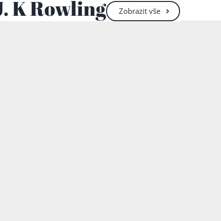
J. K Rowling
sekretářka v Manch
Zobrazit
vše
pauzách psala v k
příběhů. Při jedné
mysli náhle vytan
odjela do portugal