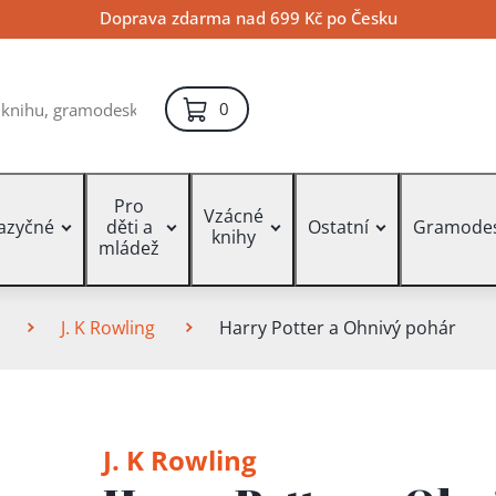
Doprava zdarma nad 699 Kč po Česku
položek – košík
0
Pro
Vzácné
jazyčné
děti a
Ostatní
Gramode
knihy
mládež
J. K Rowling
Harry Potter a Ohnivý pohár
J. K Rowling