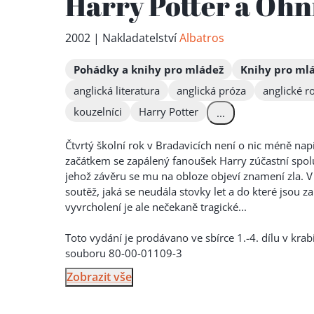
Harry Potter a Oh
2002 | Nakladatelství
Albatros
Pohádky a knihy pro mládež
Knihy pro ml
anglická literatura
anglická próza
anglické 
kouzelníci
Harry Potter
...
Čtvrtý školní rok v Bradavicích není o nic méně napí
začátkem se zapálený fanoušek Harry zúčastní spol
jehož závěru se mu na obloze objeví znamení zla. V
soutěž, jaká s
e neudála stovky let a do které jsou z
vyvrcholení je ale nečekaně tragické...
Toto vydání je prodávano ve sbírce 1.-4. dílu v krab
souboru 80-00-01109-3
Zobrazit vše