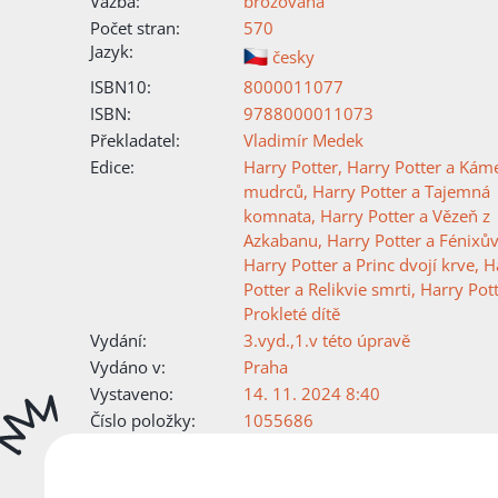
Vazba:
brožovaná
Počet stran:
570
Jazyk:
česky
ISBN10:
8000011077
ISBN:
9788000011073
Překladatel:
Vladimír Medek
Edice:
Harry Potter
,
Harry Potter a Kám
mudrců
,
Harry Potter a Tajemná
komnata
,
Harry Potter a Vězeň z
Azkabanu
,
Harry Potter a Fénixův
Harry Potter a Princ dvojí krve
,
H
Potter a Relikvie smrti
,
Harry Pott
Prokleté dítě
Vydání:
3.vyd.,1.v této úpravě
Vydáno v:
Praha
Vystaveno:
14. 11. 2024 8:40
Číslo položky:
1055686