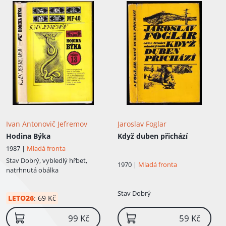
Ivan Antonovič Jefremov
Jaroslav Foglar
Hodina Býka
Když duben přichází
1987 |
Mladá fronta
Stav
Dobrý, vybledlý hřbet,
1970 |
Mladá fronta
natrhnutá obálka
Stav
Dobrý
LETO26
:
69 Kč
99 Kč
59 Kč