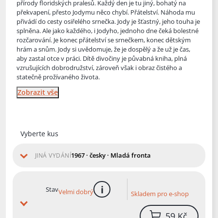
přírody floridských pralesů. Každý den je tu jiný, bohatý na
překvapení, přesto Jodymu něco chybí. Přátelství. Náhoda mu
přivádí do cesty osiř
elého srnečka. Jody je šťastný, jeho touha je
splněna. Ale jako každého, i Jodyho, jednoho dne čeká bolestné
rozčarování. Je konec přátelství se srnečkem, konec dětským
hrám a snům. Jody si uvědomuje, že je dospělý a že už je čas,
aby zastal otce v práci. Dítě divočiny je půvabná kniha, plná
vzrušujících dobrodružství, zároveň však i obraz čistého a
statečně prožívaného života.
Zobrazit vše
Vyberte kus
1967 · česky · Mladá fronta
JINÁ VYDÁNÍ
Stav
Velmi dobrý
Skladem pro e-shop
více informací
59 Kč