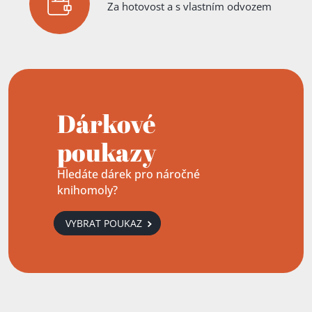
Za hotovost a s vlastním odvozem
Dárkové
poukazy
Hledáte dárek pro náročné
knihomoly?
VYBRAT POUKAZ