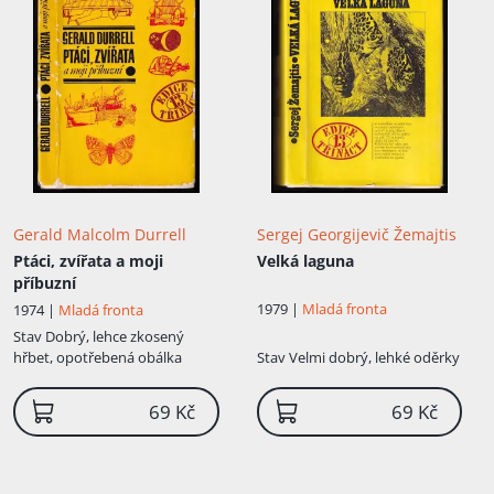
Gerald Malcolm Durrell
Sergej Georgijevič Žemajtis
Ptáci, zvířata a moji
Velká laguna
příbuzní
1979 |
Mladá fronta
1974 |
Mladá fronta
Stav
Dobrý, lehce zkosený
hřbet, opotřebená obálka
Stav
Velmi dobrý, lehké oděrky
69 Kč
69 Kč