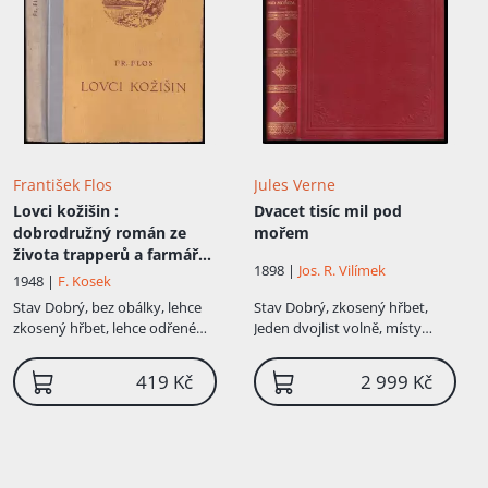
František Flos
Jules Verne
Lovci kožišin
:
Dvacet tisíc mil pod
dobrodružný román ze
mořem
života trapperů a farmářů
1898 |
Jos. R. Vilímek
v Kanadě
1948 |
F. Kosek
Stav
Dobrý, bez obálky, lehce
Stav
Dobrý, zkosený hřbet,
zkosený hřbet, lehce odřené
Jeden dvojlist volně, místy
hrany desek, stránky s flíčky
flíčky na stranách, nafoceno,
zachovalý stav, původní vazba
419 Kč
2 999 Kč
"stužka", ale my máme ve
vkusné imitaci lipské vazby