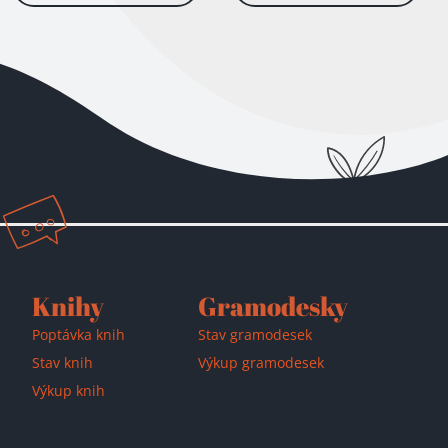
Knihy
Gramodesky
Poptávka knih
Stav gramodesek
Stav knih
Výkup gramodesek
Výkup knih