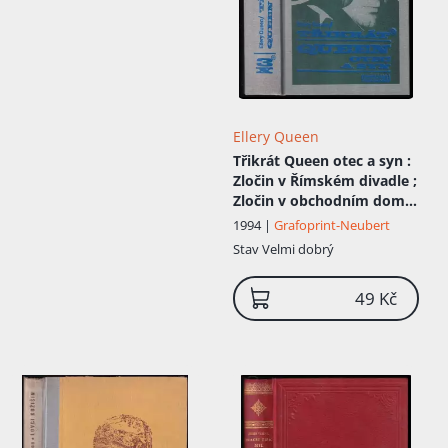
Ellery Queen
Třikrát Queen otec a syn
:
Zločin v Římském divadle ;
Zločin v obchodním domě
; Zločin v Holandské
1994 |
Grafoprint-Neubert
nemocnici
Stav
Velmi dobrý
49 Kč