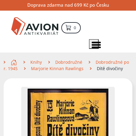
Přejít
Přejít
Přejít
Doprava zdarma nad 699 Kč po Česku
na
na
na
hlavní
hlavní
vyhledávání
obsah
navigaci
položek – košík
0
Vyhledávání
hledat
Zobrazit položky menu
Zde se nacházíte
Knihy
Dobrodružné
Dobrodružné po
r. 1945
Marjorie Kinnan Rawlings
Dítě divočiny