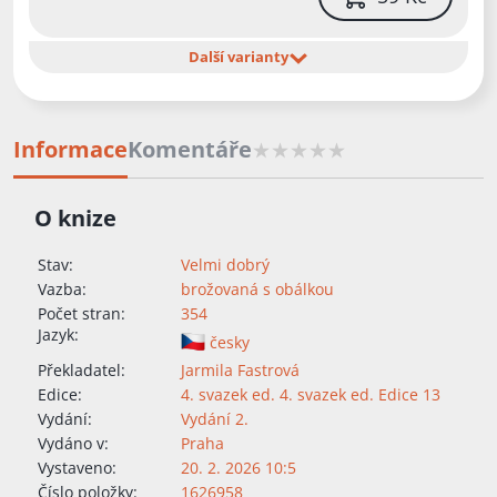
Další varianty
Informace
Komentáře
O knize
Stav:
Velmi dobrý
Vazba:
brožovaná s obálkou
Počet stran:
354
Jazyk:
česky
Překladatel:
Jarmila Fastrová
Edice:
4. svazek ed. 4. svazek ed. Edice 13
Vydání:
Vydání 2.
Vydáno v:
Praha
Vystaveno:
20. 2. 2026 10:5
Číslo položky:
1626958