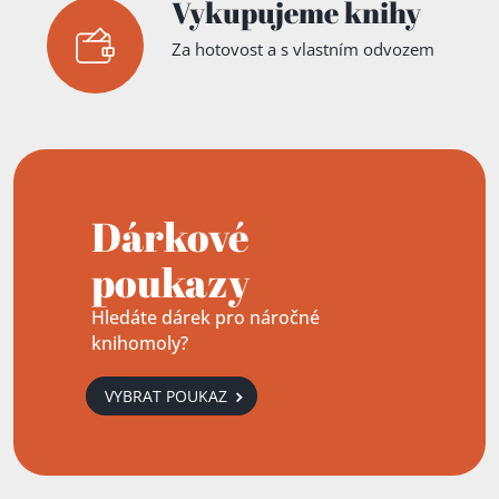
Vykupujeme knihy
Za hotovost a s vlastním odvozem
Dárkové
poukazy
Hledáte dárek pro náročné
knihomoly?
VYBRAT POUKAZ