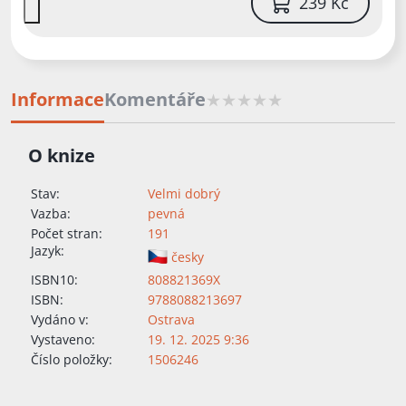
239 Kč
Informace
Komentáře
O knize
Stav:
Velmi dobrý
Vazba:
pevná
Počet stran:
191
Jazyk:
česky
ISBN10:
808821369X
ISBN:
9788088213697
Vydáno v:
Ostrava
Vystaveno:
19. 12. 2025 9:36
Číslo položky:
1506246