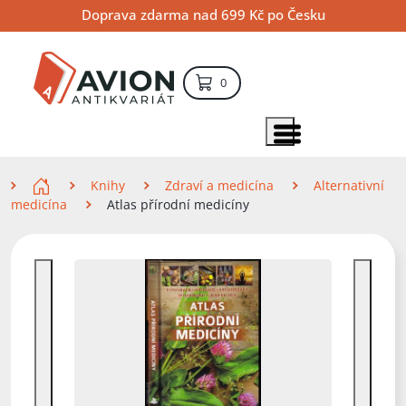
Přejít
Přejít
Přejít
Doprava zdarma nad 699 Kč po Česku
na
na
na
hlavní
hlavní
vyhledávání
obsah
navigaci
položek – košík
0
Vyhledávání
hledat
Zobrazit položky menu
Zde se nacházíte
Knihy
Zdraví a medicína
Alternativní
medicína
Atlas přírodní medicíny