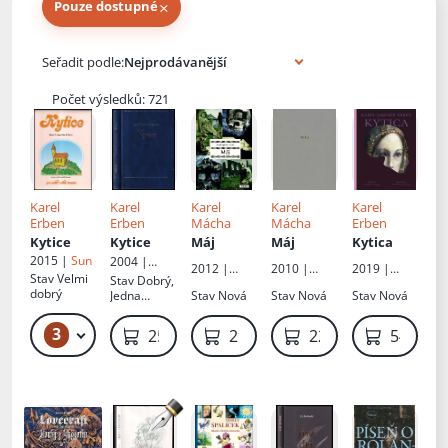
×
Pouze dostupné
Knihy autora
Seřadit podle:
Počet výsledků: 721
Karel
Karel
Karel
Karel
Karel
Erben
Erben
Mácha
Mácha
Erben
Kytice
Kytice
Máj
Máj
Kytica
2015 |
Sun
2004 |
2012 |
2010 |
2019 |
Infiniti art,
Stav
Velmi
Stav
Dobrý,
Práh s.r.o.
Nakladatels
PERFEKT,a.
s.r.o.
dobrý
Jedna
Stav
Nová
Stav
Nová
Stav
Nová
tví Triáda,
s.,vydavatel
strana
s.r.o.
ství
volně,
3
169 Kč – 179 Kč
259 Kč
299 Kč
229 Kč
549 Kč
razítka z
knihovny