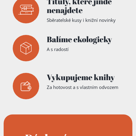
Tituly,
které jinde
nenajdete
Sběratelské kusy i knižní novinky
Balíme ekologicky
A s radostí
Vykupujeme knihy
Za hotovost a s vlastním odvozem