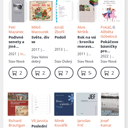
Petr
Miloš
Jonáš
Alois
Pokáč
, Il.
Mazanec
Macourek
Zbořil
Mrštík
Alžběta
Göbelová
Podivné
Světe, div
Podolí
Rok na vsi
sonety a
se
: kronika
Pokáčovo
jiné
moravské
básničky
2013 |
2017 |
básně
dědiny
pro
Host
Miloš Uhlíř
2021 |
Ing.
2011 |
zvídavé
2022 |
Stav
Velmi
Daniel
Host
dětičky
:
Svojtka &
Stav
Nová
dobrý
Stav
Dobrý
Stav
Nová
Stav
Nová
Podhradský
zvířátka
Co
229 Kč
239 Kč
79 Kč
549 Kč
219 Kč
Richard
Vít Janota
Mirek
Jaroslav
Josef
Brautigan
Kovářík
Frič
Kainar
Poslední