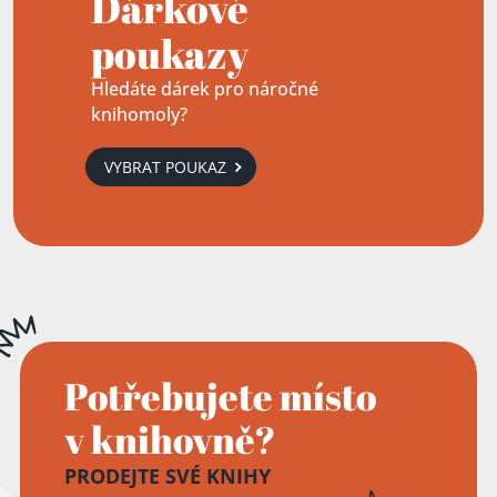
Dárkové
poukazy
Hledáte dárek pro náročné
knihomoly?
VYBRAT POUKAZ
Přidáno do košíku!
Potřebujete místo
v knihovně?
PRODEJTE SVÉ KNIHY