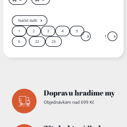
Načíst další
1
2
3
4
5
...
Další
Přejít
6
22
23
Zadejte číslo stránky m
Dopravu hradíme my
Objednávkám nad 699 Kč