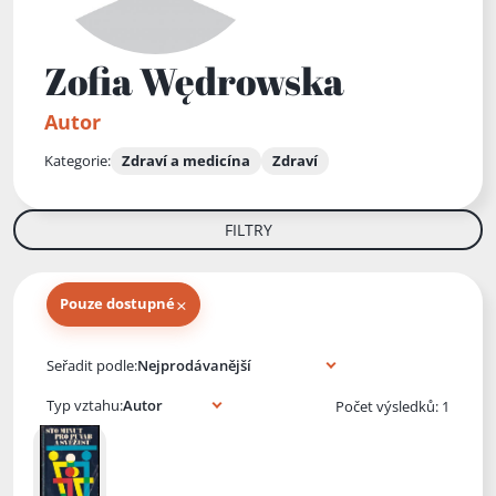
Zofia Wędrowska
Autor
Kategorie:
Zdraví a medicína
Zdraví
FILTRY
×
Pouze dostupné
Knihy autora
Seřadit podle:
Typ vztahu:
Počet výsledků: 1