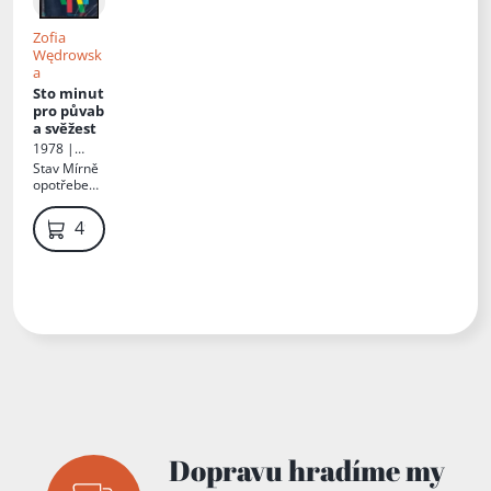
Zofia
Wędrowsk
a
Sto minut
pro půvab
a svěžest
1978 |
Olympia
Stav
Mírně
opotřebená
, ořízka s
flíčky,
49 Kč
ohnuté
desky
Dopravu hradíme my