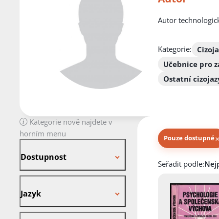
Autor technologic
Kategorie:
Cizoj
Učebnice pro z
Ostatní cizoja
Kategorie nově najdete v
horním menu
Pouze dostupné
Dostupnost
Dostupnost
Knihy autora
Seřadit podle:
Jazyk
Jazyk
Stav