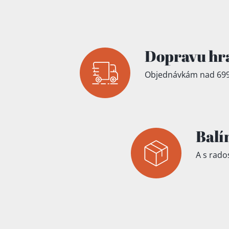
Přidáno do koš
Dopravu hr
Objednávkám nad 699
Balí
A s rados