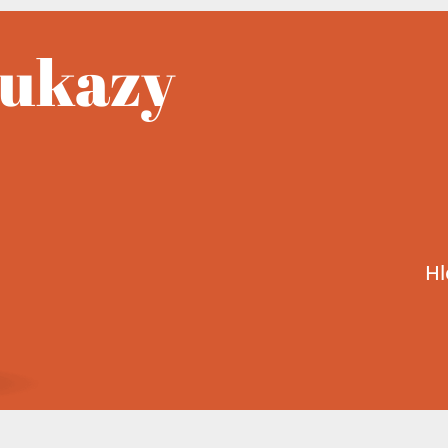
oukazy
Hl