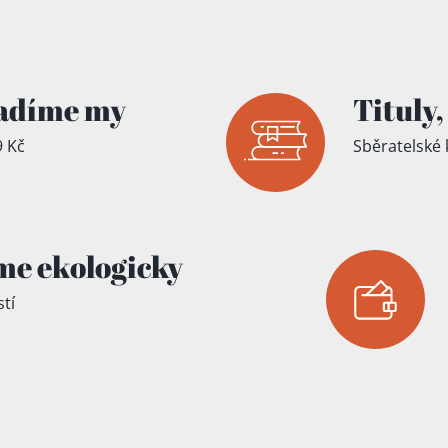
íku!
adíme my
Tituly,
 Kč
Sběratelské 
me ekologicky
tí