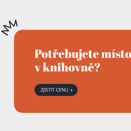
Potřebujete míst
v knihovně?
ZJISTIT CENU