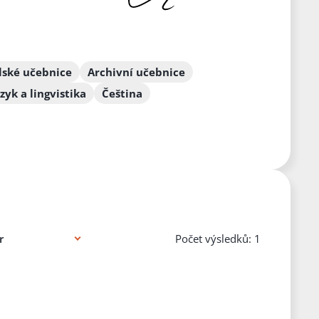
lské učebnice
Archivní učebnice
azyk a lingvistika
Čeština
Počet výsledků: 1