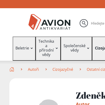
Přejít
Přejít
Přejít
na
na
na
hlavní
hlavní
vyhledávání
obsah
navigaci
hledat
Vyhledávání
Technika
a
Společenské
Beletrie
Cizoj
přírodní
vědy
vědy
Zde se nacházíte
Autoři
Cizojazyčné
Ostatní ci
Zdeněk
Autor