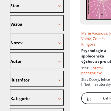
Stav
Vazba
Vazba
Marie Vacínová
,
J
Název
Volný
,
Zdeněk
Název
Klingora
Psychologie a
Autor
společenská
Autor
výchova
: pro u
a studijní obor
1990 |
Státní
středních
pedagogické
Ilustrátor
odborných učili
nakladatelství
Stav
Dobrý, lehce 
Ilustrátor
hřbet, neautorský
podpis
Kategorie
69 
Kategorie
Nakladatel