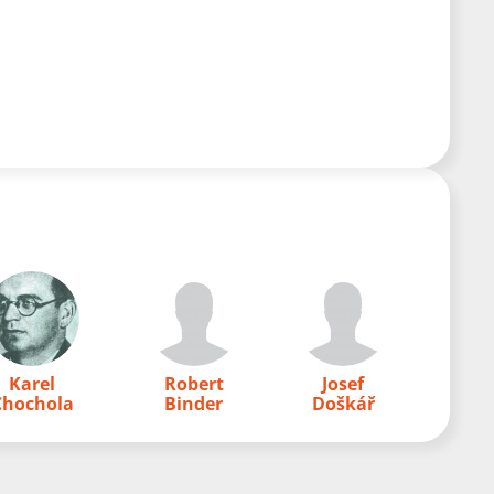
Karel
Robert
Josef
Chochola
Binder
Doškář