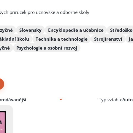
kých příruček pro učňovské a odborné školy.
azyčné
Slovensky
Encyklopedie a učebnice
Středoško
ákladní školu
Technika a technologie
Strojírenství
J
zyčné
Psychologie a osobní rozvoj
×
Typ vztahu: