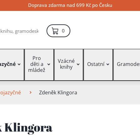
Doprava zdarma nad 699 Kč po Česku
položek – košík
0
Pro
Vzácné
azyčné
děti a
Ostatní
Gramode
knihy
mládež
zojazyčné
Zdeněk Klingora
 Klingora