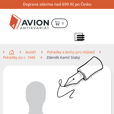
Přejít
Přejít
Přejít
Doprava zdarma nad 699 Kč po Česku
na
na
na
hlavní
hlavní
vyhledávání
obsah
navigaci
položek – košík
0
Vyhledávání
hledat
Zobrazit položky menu
Zde se nacházíte
Autoři
Pohádky a knihy pro mládež
Pohádky po r. 1945
Zdeněk Kamil Slabý