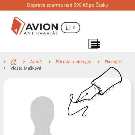
Přejít
Přejít
Přejít
Doprava zdarma nad 699 Kč po Česku
na
na
na
hlavní
hlavní
vyhledávání
obsah
navigaci
položek – košík
0
Vyhledávání
hledat
Zobrazit položky menu
Zde se nacházíte
Autoři
Příroda a biologie
Ekologie
Vlasta Mašková