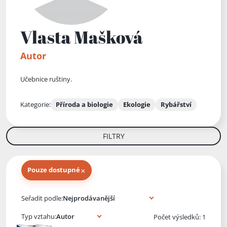
Vlasta Mašková
Autor
Učebnice ruštiny.
Kategorie:
Příroda a biologie
Ekologie
Rybářství
FILTRY
×
Pouze dostupné
Knihy autora
Seřadit podle:
Typ vztahu:
Počet výsledků: 1