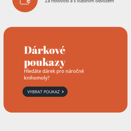
Za hotovost a s vlastním odvozem
Dárkové
poukazy
Hledáte dárek pro náročné
knihomoly?
VYBRAT POUKAZ