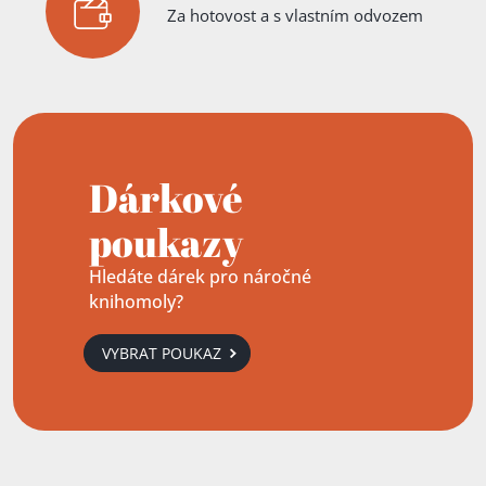
Za hotovost a s vlastním odvozem
Dárkové
poukazy
Hledáte dárek pro náročné
knihomoly?
VYBRAT POUKAZ