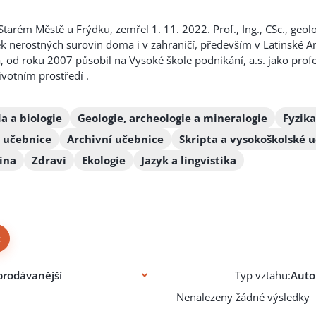
arém Městě u Frýdku, zemřel 1. 11. 2022. Prof., Ing., CSc., geol
ek nerostných surovin doma i v zahraničí, především v Latinské A
a, od roku 2007 působil na Vysoké škole podnikání, a.s. jako pro
votním prostředí .
a a biologie
Geologie, archeologie a mineralogie
Fyzik
 učebnice
Archivní učebnice
Skripta a vysokoškolské 
ína
Zdraví
Ekologie
Jazyk a lingvistika
×
Typ vztahu:
Nenalezeny žádné výsledky