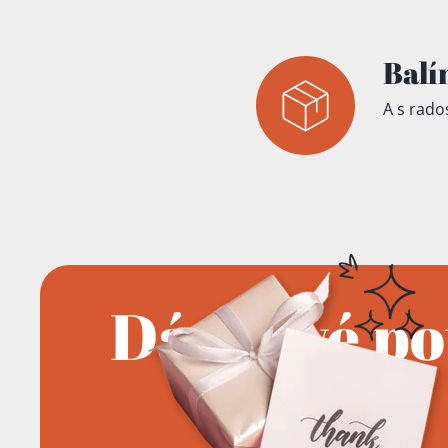
Balí
A s rados
Dárkové p