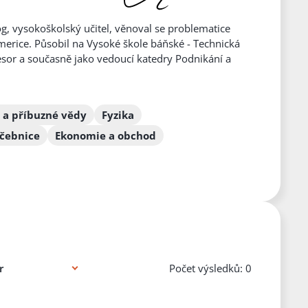
og, vysokoškolský učitel, věnoval se problematice
merice. Působil na Vysoké škole báňské - Technická
fesor a současně jako vedoucí katedry Podnikání a
a a příbuzné vědy
Fyzika
učebnice
Ekonomie a obchod
Počet výsledků: 0