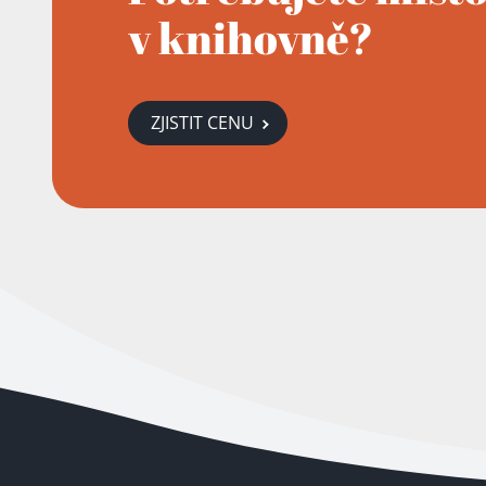
v knihovně?
ZJISTIT CENU