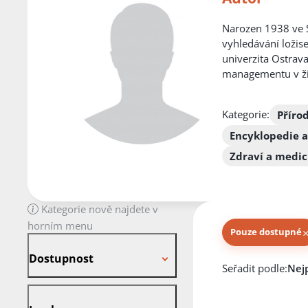
Narozen 1938 ve St
vyhledávání ložis
univerzita Ostrav
managementu v ži
Kategorie:
Přírod
Encyklopedie a
Zdraví a medic
Kategorie nově najdete v
horním menu
Pouze dostupné
Dostupnost
Dostupnost
Knihy autora
Seřadit podle:
Jazyk