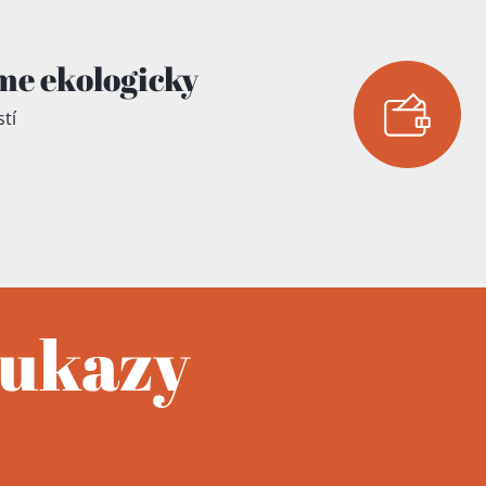
me ekologicky
tí
oukazy