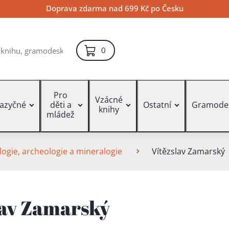
Doprava zdarma nad 699 Kč po Česku
položek – košík
0
Pro
Vzácné
jazyčné
děti a
Ostatní
Gramode
knihy
mládež
ogie, archeologie a mineralogie
Vítězslav Zamarský
lav Zamarský