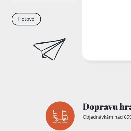
Hotovo
Dopravu hr
Objednávkám nad 699
Přidáno do koš