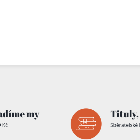
adíme my
Tituly,
 Kč
Sběratelské 
íku!