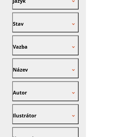
Jazyk
Stav
Stav
Vazba
Vazba
Název
Název
Autor
Autor
Ilustrátor
Ilustrátor
Kategorie