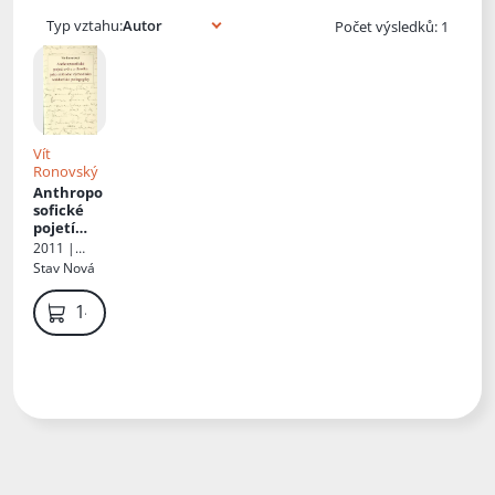
Typ vztahu:
Počet výsledků: 1
Vít
Ronovský
Anthropo
sofické
pojetí
světa a
2011 |
člověka
Fabula
Stav
Nová
jako
základní
149 Kč
východisk
o
waldorfsk
é
pedagogik
y