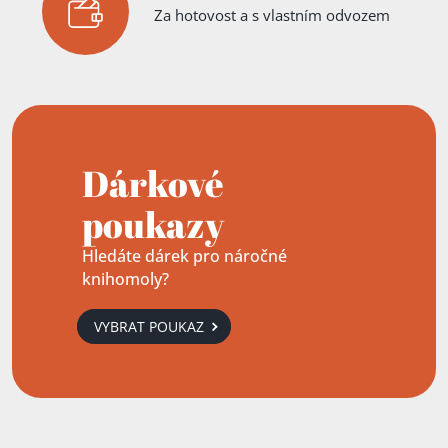
Za hotovost a s vlastním odvozem
Dárkové
poukazy
Hledáte dárek pro náročné
knihomoly?
VYBRAT POUKAZ