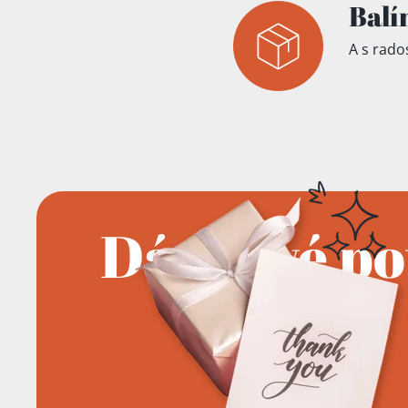
Balí
A s rados
Dárkové p