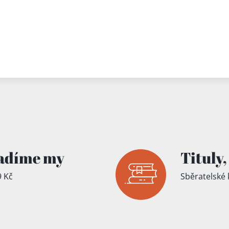
adíme my
Tituly,
 Kč
Sběratelské 
íku!