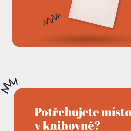
Potřebujete míst
v knihovně?