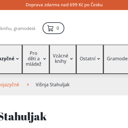
Doprava zdarma nad 699 Kč po Česku
položek – košík
0
Pro
Vzácné
azyčné
děti a
Ostatní
Gramode
knihy
mládež
zojazyčné
Višnja Stahuljak
 Stahuljak