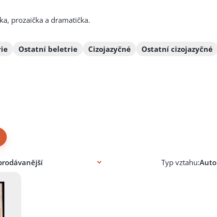
ka, prozaička a dramatička.
rie
Ostatní beletrie
Cizojazyčné
Ostatní cizojazyčné
×
Typ vztahu: