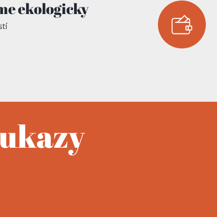
me ekologicky
tí
oukazy