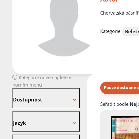
Chorvatská básníř
Kategorie:
Belet
Kategorie nově najdete v
horním menu
Pouze dostupné
Dostupnost
Dostupnost
Knihy autora
Seřadit podle:
Jazyk
Jazyk
Stav