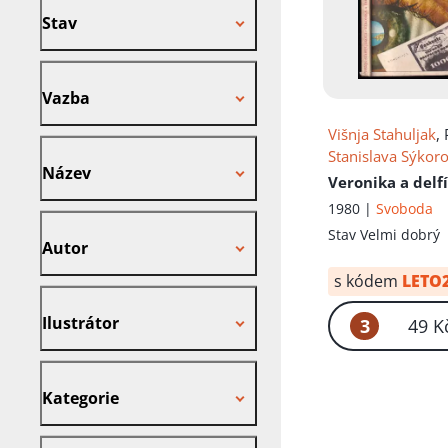
Stav
Vazba
Vazba
Višnja Stahuljak
, 
Název
Stanislava Sýkor
Název
Veronika a delf
1980 |
Svoboda
Autor
Stav
Velmi dobrý
Autor
s kódem
LETO
Ilustrátor
Ilustrátor
3
49 K
Kategorie
Kategorie
Nakladatel