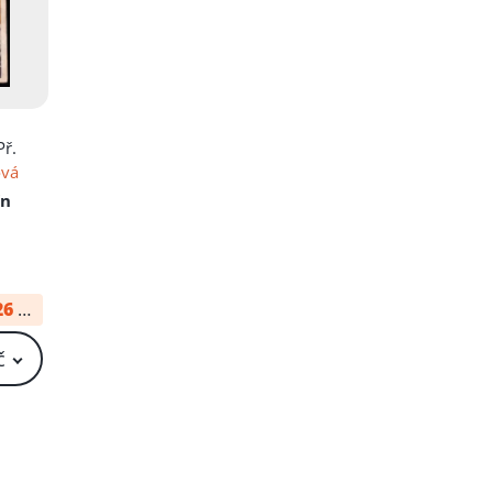
Př.
ová
ín
26
od:
29 Kč
č