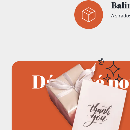
Balí
A s rados
Dárkové p