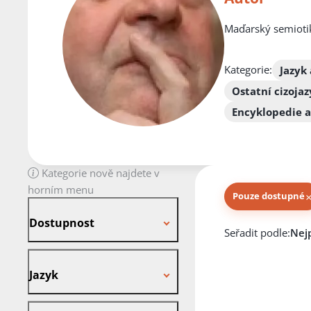
Maďarský semiotik,
Kategorie:
Jazyk 
Ostatní cizoja
Encyklopedie a
Kategorie nově najdete v
horním menu
Pouze dostupné
Dostupnost
Dostupnost
Knihy autora
Seřadit podle:
Jazyk
Jazyk
Stav