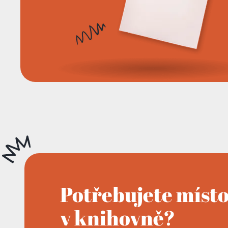
Potřebujete míst
v knihovně?