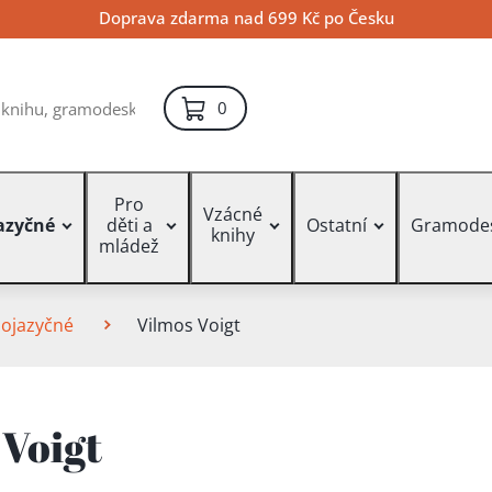
Doprava zdarma nad 699 Kč po Česku
položek – košík
0
Pro
Vzácné
azyčné
děti a
Ostatní
Gramode
knihy
mládež
zojazyčné
Vilmos Voigt
 Voigt