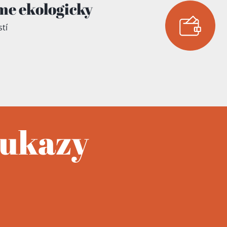
me ekologicky
tí
oukazy