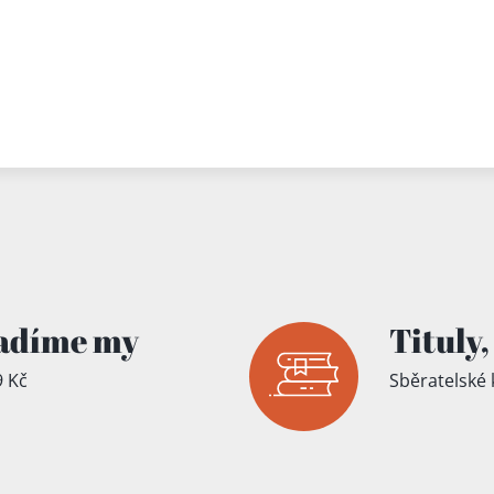
adíme my
Tituly,
 Kč
Sběratelské 
íku!