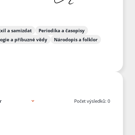
Exil a samizdat
Periodika a časopisy
logie a příbuzné vědy
Národopis a folklor
Počet výsledků: 0