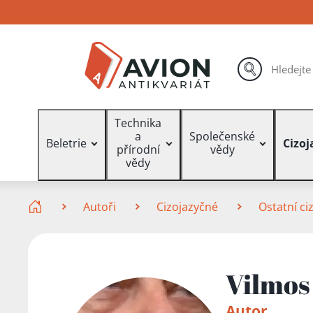
Přejít
Přejít
Přejít
na
na
na
hlavní
hlavní
vyhledávání
obsah
navigaci
hledat
Vyhledávání
Technika
a
Společenské
Beletrie
Cizoj
přírodní
vědy
vědy
Zde se nacházíte
Autoři
Cizojazyčné
Ostatní ci
Vilmos
Autor