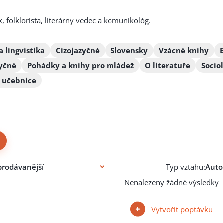
 folklorista, literárny vedec a komunikológ.
a lingvistika
Cizojazyčné
Slovensky
Vzácné knihy
zyčné
Pohádky a knihy pro mládež
O literatuře
Socio
 učebnice
×
Typ vztahu:
Nenalezeny žádné výsledky
Vytvořit poptávku