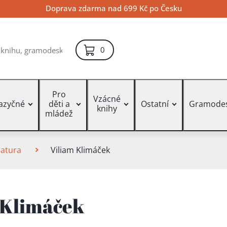
Doprava zdarma nad 699 Kč po Česku
položek – košík
0
Pro
Vzácné
jazyčné
děti a
Ostatní
Gramode
knihy
mládež
ratura
Viliam Klimáček
 Klimáček