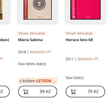
Viliam Klimáček
Viliam Klimáček
tekov)
Mária Sabína
Horúce leto 68
2018 |
Marenčin PT
PT
2011 |
Marenčin PT
Stav
Velmi dobrý
Stav
Dobrý
s kódem
LETO26
:
69 Kč
Kč
99 Kč
79 Kč