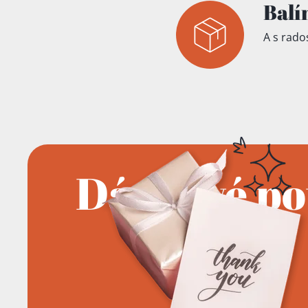
Balí
A s rados
Dárkové p