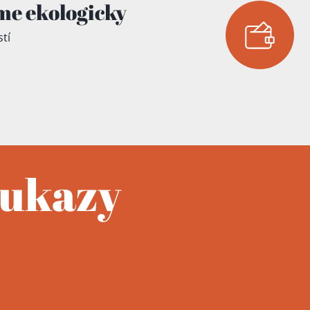
me ekologicky
tí
oukazy