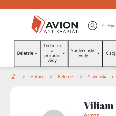
Přejít
Přejít
Přejít
na
na
na
hlavní
hlavní
vyhledávání
obsah
navigaci
hledat
Vyhledávání
Technika
a
Společenské
Beletrie
Cizo
přírodní
vědy
vědy
Zde se nacházíte
Autoři
Beletrie
Slovenská lite
Viliam
Autor