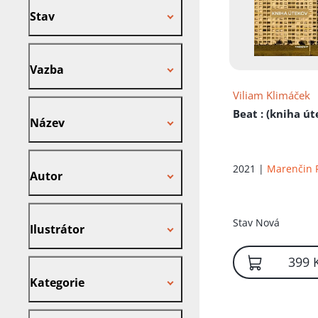
Stav
Vazba
Vazba
Viliam Klimáček
Název
Beat
: (kniha ú
Název
Autor
2021 |
Marenčin 
Autor
Ilustrátor
Stav
Nová
Ilustrátor
399 
Kategorie
Kategorie
Nakladatel