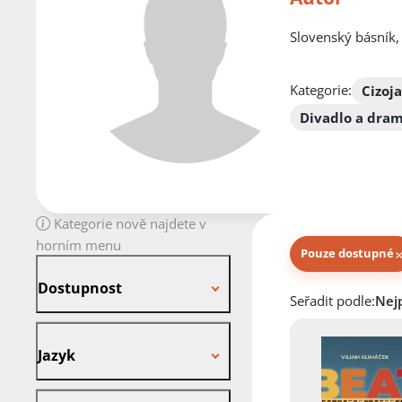
Slovenský básník, 
Kategorie:
Cizoj
Divadlo a dra
Kategorie nově najdete v
horním menu
Pouze dostupné
Dostupnost
Dostupnost
Knihy autora
Seřadit podle:
Jazyk
Jazyk
Stav