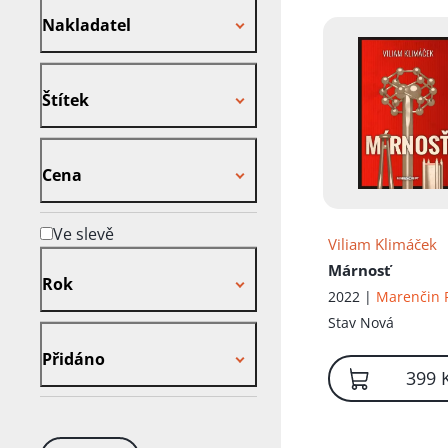
Nakladatel
Štítek
Štítek
Cena
Cena
Ve slevě
Viliam Klimáček
Rok
Márnosť
Rok
2022 |
Marenčin 
Stav
Nová
Přidáno
Přidáno
399 