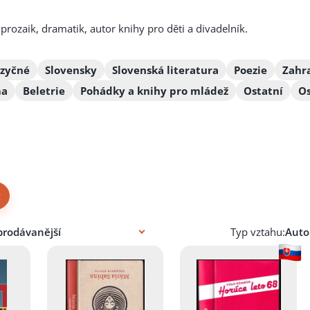
prozaik, dramatik, autor knihy pro děti a divadelník.
azyčné
Slovensky
Slovenská literatura
Poezie
Zahra
ma
Beletrie
Pohádky a knihy pro mládež
Ostatní
Os
×
Typ vztahu: