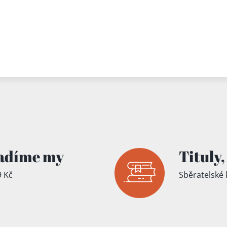
adíme my
Tituly,
 Kč
Sběratelské 
íku!