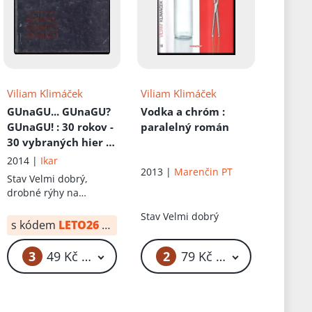
Viliam Klimáček
Viliam Klimáček
GUnaGU... GUnaGU?
Vodka a chróm
:
GUnaGU!
: 30 rokov -
paralelný román
30 vybraných hier :
pravdivá kniha o
2014 |
Ikar
2013 |
Marenčin PT
divadle, ktoré
Stav
Velmi dobrý,
nemalo prežiť prvú
drobné rýhy na
sezónu, čiže Viliam
deskách
Stav
Velmi dobrý
hovorí s Viliamom
s kódem
LETO26
od:
12 Kč
alebo Klimáček
spovedá Klimáčka
3
2
49 Kč – 69 Kč
79 Kč – 99 Kč