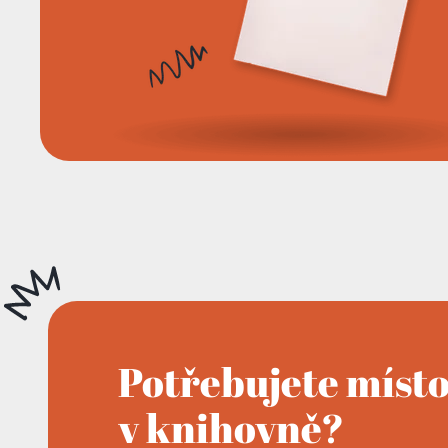
Potřebujete míst
v knihovně?