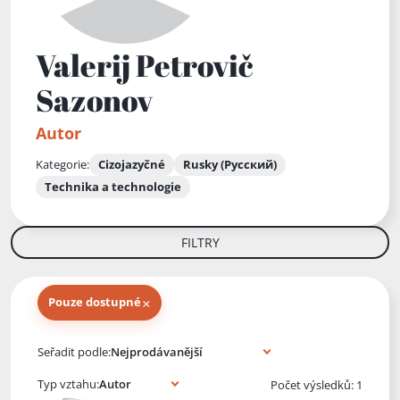
Valerij Petrovič
Sazonov
Autor
Kategorie:
Cizojazyčné
Rusky (Русский)
Technika a technologie
FILTRY
×
Pouze dostupné
Knihy autora
Seřadit podle:
Typ vztahu:
Počet výsledků: 1