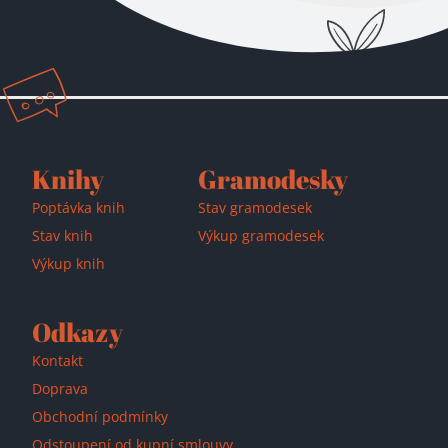
Přidáno do košíku!
Knihy
Gramodesky
Poptávka knih
Stav gramodesek
Stav knih
Výkup gramodesek
Výkup knih
Odkazy
Kontakt
Doprava
Obchodní podmínky
Odstoupení od kupní smlouvy