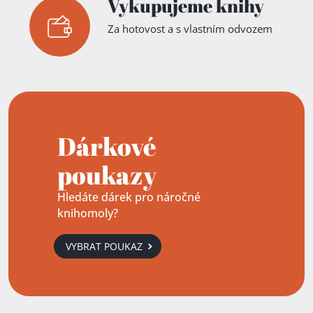
Vykupujeme knihy
Za hotovost a s vlastním odvozem
Dárkové
poukazy
Hledáte dárek pro náročné
knihomoly?
VYBRAT POUKAZ