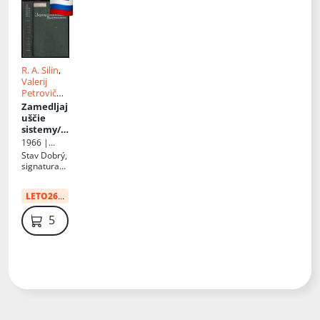
R. A. Silin
,
Valerij
Petrovič
Sazonov
Zamedljaj
uščie
sistemy/
замедля
1966 |
ющие
Sovetskoje
Stav
Dobrý,
системы
radio
signatura
knihovny
LETO26
:
12 Kč
59 Kč