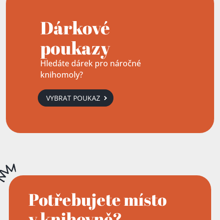
Dárkové
poukazy
Hledáte dárek pro náročné
knihomoly?
VYBRAT POUKAZ
Potřebujete místo
v knihovně?