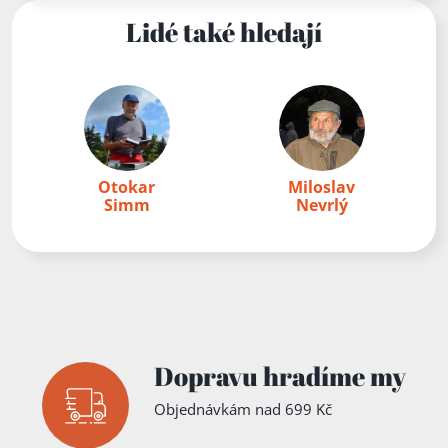
O. h. a
Lidé také hledají
Městským
muzeem v
Lanškrouně
...
Otokar
Miloslav
Simm
Nevrlý
Dopravu hradíme my
Objednávkám nad 699 Kč