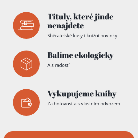
Tituly,
které jinde
nenajdete
Sběratelské kusy i knižní novinky
Balíme ekologicky
A s radostí
Vykupujeme knihy
Za hotovost a s vlastním odvozem