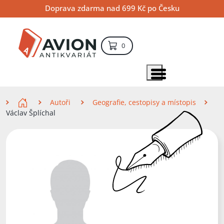
Přejít
Přejít
Přejít
Doprava zdarma nad 699 Kč po Česku
na
na
na
hlavní
hlavní
vyhledávání
obsah
navigaci
položek – košík
0
Vyhledávání
hledat
Zobrazit položky menu
Zde se nacházíte
Autoři
Geografie, cestopisy a místopis
Václav Šplíchal