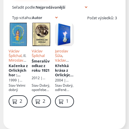
Knihy autora
Seřadit podle:
Typ vztahu:
Počet výsledků: 3
Václav
Václav
Jaroslav
Šplíchal
, Il.
Šplíchal
Šůla
,
Miroslav
Václav
Šmeralův
Vomáčka
Šplíchal
Kačenka z
odkaz z
Křehká
Orlických
roku 1921
krása z
hor
:
Orlických
2012 |
pohádky
hor
: sklo,
1999 |
2004 |
Nová
pro děti i
sklárny a
Václav
Regia
Stav
Velmi
Stav
Dobrý,
Stav
Dobrý,
tiskárna
dospělé
skláři
Šplíchal
,
dobrý
opotřebená
odřené
Pelhřimov
vlastním
Orlických
obálka
hrany
nákladem
hor a
desek
279 Kč
219 Kč
1 199 Kč
autor, ve
Podorlick
spolupráci
a
s Muzeem
zimních
sportů a
řemesel v
Deštném v