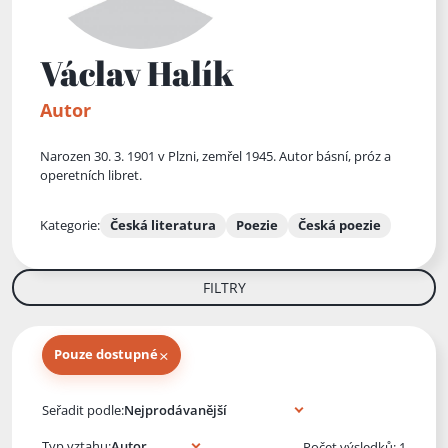
Václav Halík
Autor
Narozen 30. 3. 1901 v Plzni, zemřel 1945. Autor básní, próz a
operetních libret.
Kategorie:
Česká literatura
Poezie
Česká poezie
FILTRY
×
Pouze dostupné
Knihy autora
Seřadit podle:
Typ vztahu:
Počet výsledků: 1