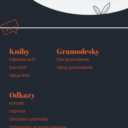
Přidáno do košíku!
Knihy
Gramodesky
Poptávka knih
Stav gramodesek
Stav knih
Výkup gramodesek
Výkup knih
Odkazy
Kontakt
Doprava
Obchodní podmínky
Odstoupení od kupní smlouvy