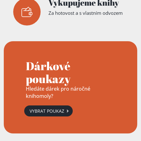
Vykupujeme knihy
Za hotovost a s vlastním odvozem
Dárkové
poukazy
Hledáte dárek pro náročné
knihomoly?
VYBRAT POUKAZ