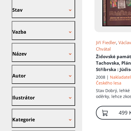
Stav
Stav
Vazba
Vazba
Jiří Fiedler
,
Václa
Název
Chvátal
Název
Židovské pamá
Tachovska, Plán
Autor
Stříbrska
: Jüdi
Autor
Denkmäler im
2008 |
Nakladatel
Tachauer, Plan
Českého lesa
und Mieser Lan
Ilustrátor
Stav
Dobrý, lehké
oděrky, lehce zko
Ilustrátor
hřbet
Kategorie
499 
Kategorie