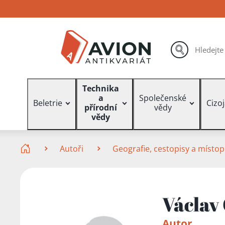
Přejít
Přejít
Přejít
na
na
na
hlavní
hlavní
vyhledávání
obsah
navigaci
hledat
Vyhledávání
Technika
a
Společenské
Beletrie
Cizo
přírodní
vědy
vědy
Zde se nacházíte
Autoři
Geografie, cestopisy a místop
Václav
Autor