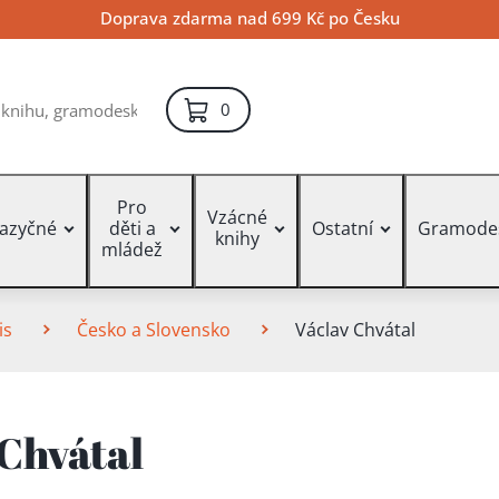
Doprava zdarma nad 699 Kč po Česku
položek – košík
0
Pro
Vzácné
jazyčné
děti a
Ostatní
Gramode
knihy
mládež
is
Česko a Slovensko
Václav Chvátal
 Chvátal