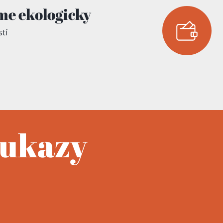
me ekologicky
tí
oukazy