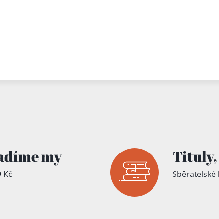
adíme my
Tituly,
 Kč
Sběratelské 
íku!