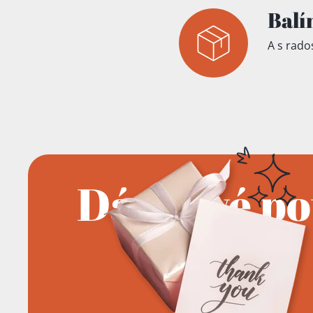
Balí
A s rados
Dárkové p