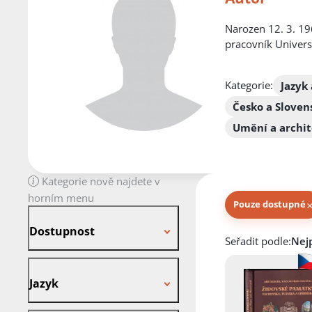
Narozen 12. 3. 196
pracovník Univers
Kategorie:
Jazyk 
Česko a Sloven
Umění a archi
Kategorie nově najdete v
horním menu
Pouze dostupné
Dostupnost
Dostupnost
Knihy autora
Seřadit podle:
Jazyk
Jazyk