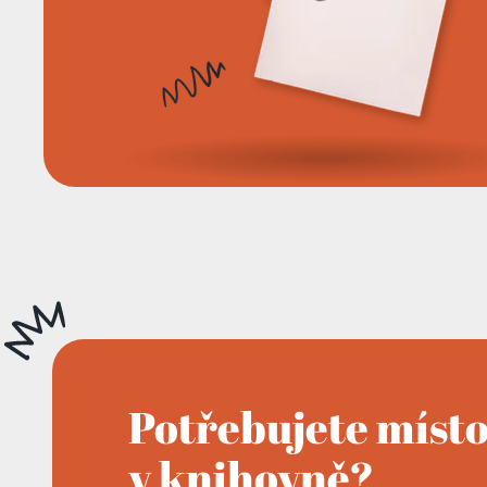
Potřebujete míst
v knihovně?