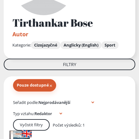
Tirthankar Bose
Autor
Kategorie:
Cizojazyčné
Anglicky (English)
Sport
FILTRY
×
Pouze dostupné
Knihy autora
Seřadit podle:
Typ vztahu:
Vyčistit filtry
Počet výsledků: 1