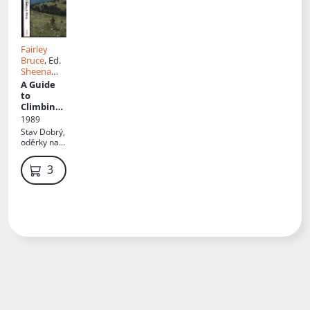
Fairley
Bruce
, Ed.
Sheena
Lambert
,
A Guide
Tirthankar
to
Bose
,
Climbing
Glenn
and
1989
Woodswor
Hiking in
Stav
Dobrý,
th
,
Lori
Southwes
oděrky na
Thicke
tern
obálce
British
319 Kč
Columbia