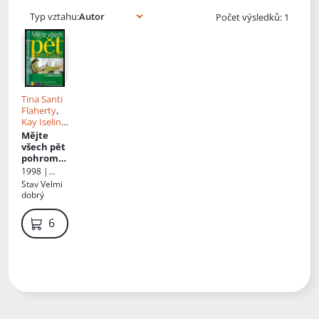
Typ vztahu:
Počet výsledků: 1
Tina Santi
Flaherty
,
Kay Iselin
Gilman
Mějte
všech pět
pohroma
dě!
1998 |
Motto
Stav
Velmi
dobrý
69 Kč