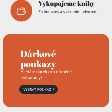
Vykupujeme knihy
Za hotovost a s vlastním odvozem
Dárkové
poukazy
Hledáte dárek pro náročné
knihomoly?
VYBRAT POUKAZ