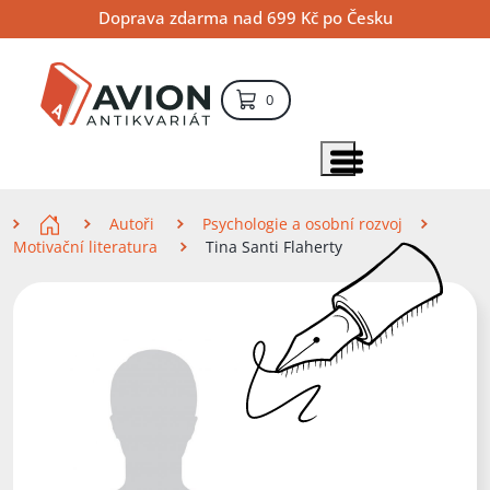
Přejít
Přejít
Přejít
Doprava zdarma nad 699 Kč po Česku
na
na
na
hlavní
hlavní
vyhledávání
obsah
navigaci
položek – košík
0
Vyhledávání
hledat
Zobrazit položky menu
Zde se nacházíte
Autoři
Psychologie a osobní rozvoj
Motivační literatura
Tina Santi Flaherty