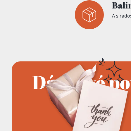
Balí
A s rados
Dárkové p