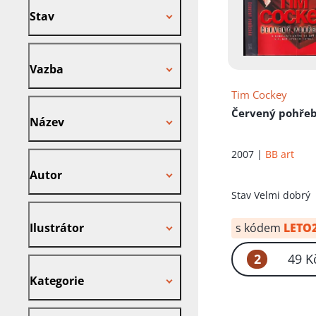
Stav
Vazba
Vazba
Tim Cockey
Název
Červený pohře
Název
2007 |
BB art
Autor
Autor
Stav
Velmi dobrý
Ilustrátor
s kódem
LETO
Ilustrátor
2
49 K
Kategorie
Kategorie
Nakladatel