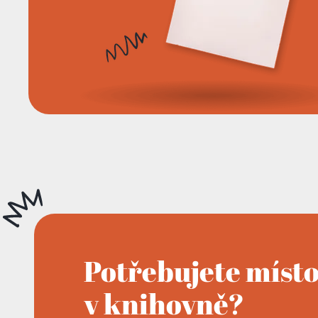
Potřebujete míst
v knihovně?