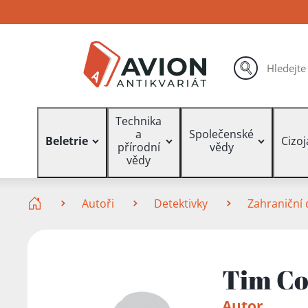
Přejít
Přejít
Přejít
na
na
na
hlavní
hlavní
vyhledávání
obsah
navigaci
hledat
Vyhledávání
Technika
a
Společenské
Beletrie
Cizo
přírodní
vědy
vědy
Zde se nacházíte
Autoři
Detektivky
Zahraniční 
Tim Co
Autor