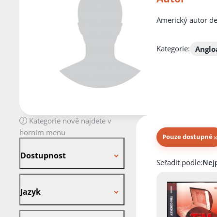
Americký autor det
Kategorie:
Anglo
Kategorie nově najdete v
horním menu
Pouze dostupné
Dostupnost
Dostupnost
Knihy autora
Seřadit podle:
Jazyk
Jazyk
Stav