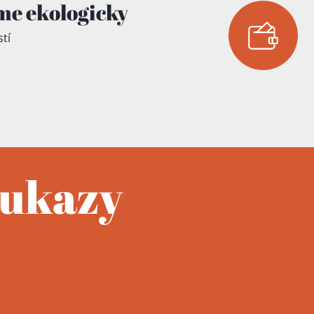
me ekologicky
tí
oukazy