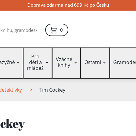
Doprava zdarma nad 699 Kč po Česku
položek – košík
0
Pro
Vzácné
jazyčné
děti a
Ostatní
Gramode
knihy
mládež
detektivky
Tim Cockey
ckey