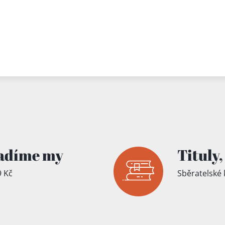
adíme my
Tituly,
 Kč
Sběratelské 
íku!