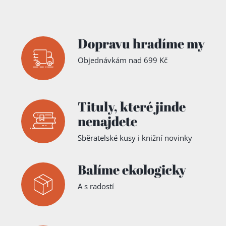
Dennis
Grabowsk
y
,
Susanne
Jaspers
,
Caroline
Dopravu hradíme my
Michel
,
Sylvia
Objednávkám nad 699 Kč
Pollex
,
Gudrun
Raether-
Klünker
,
Julia
Tituly,
které jinde
Reichardt
,
Jürgen
nenajdete
Strohmaie
r
,
Susanne
Thiel
,
Sběratelské kusy i knižní novinky
Gabriele
Tröger
,
Paula
Balíme ekologicky
Völler
,
Susanne
Völler
,
A s radostí
Norbert
Wank
,
Franziska
Wellenzoh
n
,