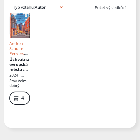
Typ vztahu:
Počet výsledků: 1
Andrea
Schulte-
Peevers
,
Gabriele
Úchvatná
Kalmbach
,
evropská
Mirko
města
:
Kaupat
,
poznejte
2024 |
Bernd
40
Svojtka &
Stav
Velmi
Biege
,
nejúžasn
Co
dobrý
Michael
ějších
Bussmann
,
evropskýc
489 Kč
Jörg
h měst
Dauscher
,
Matthias
Eickhoff
,
Joseann
Freyer-
Lindner
,
Oliver
Fülling
,