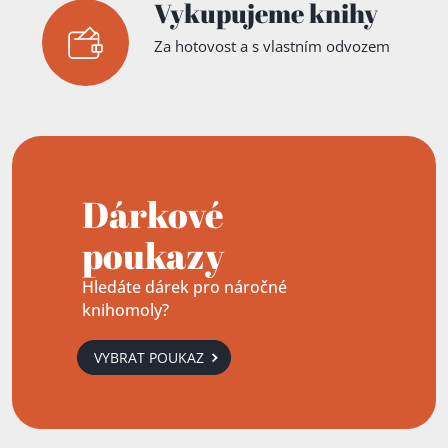
Vykupujeme knihy
Veronika
Wengert
,
Eva
Za hotovost a s vlastním odvozem
Biringer
,
Př.
Lucie
Jonová
,
Michal Jon
Dárkové
poukazy
Hledáte dárek pro náročné
knihomoly?
VYBRAT POUKAZ