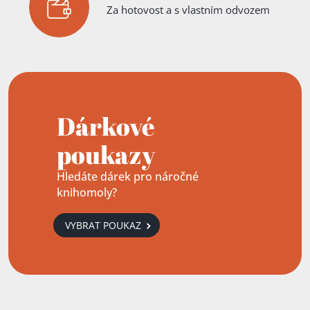
Za hotovost a s vlastním odvozem
Dárkové
poukazy
Hledáte dárek pro náročné
knihomoly?
VYBRAT POUKAZ