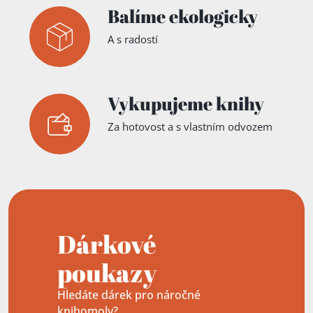
Balíme ekologicky
A s radostí
Vykupujeme knihy
Za hotovost a s vlastním odvozem
Dárkové
poukazy
Hledáte dárek pro náročné
knihomoly?