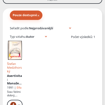
×
Pouze dostupné
Knihy autora
Seřadit podle:
Typ vztahu:
Počet výsledků: 1
Štefan
Medzihors
ký
Asertivita
:
Manažerů
m,
1991 |
Elfa
učitelům,
Stav
Velmi
řečníkům
dobrý,
,
zašlé desky
podnikat
4
59 Kč