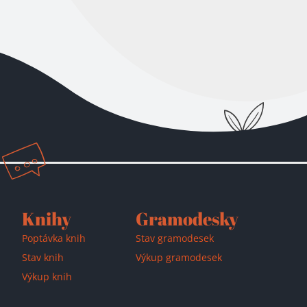
Přidáno do košíku!
Knihy
Gramodesky
Poptávka knih
Stav gramodesek
Stav knih
Výkup gramodesek
Výkup knih