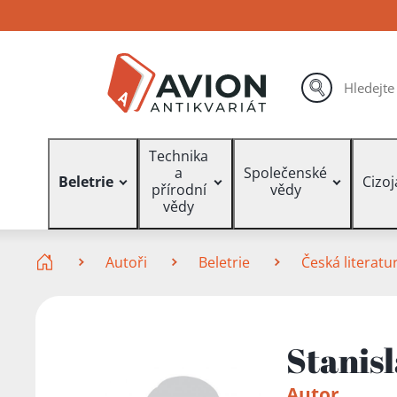
Přejít
Přejít
Přejít
na
na
na
hlavní
hlavní
vyhledávání
obsah
navigaci
hledat
Vyhledávání
Technika
a
Společenské
Beletrie
Cizo
přírodní
vědy
vědy
Zde se nacházíte
Autoři
Beletrie
Česká literatu
Stanis
Autor