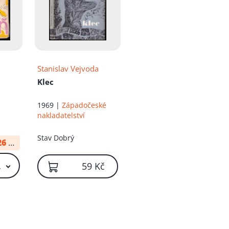
a
Stanislav Vejvoda
Klec
1969 |
Západočeské
nakladatelství
Stav
Dobrý
26
od:
34 Kč
 Kč – 59 Kč
59 Kč