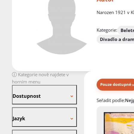
Narozen 1921 v Kla
Kategorie:
Belet
Divadlo a dra
Kategorie nově najdete v
horním menu
Pouze dostupné
Dostupnost
Dostupnost
Knihy autora
Seřadit podle:
Jazyk
Jazyk
Stav