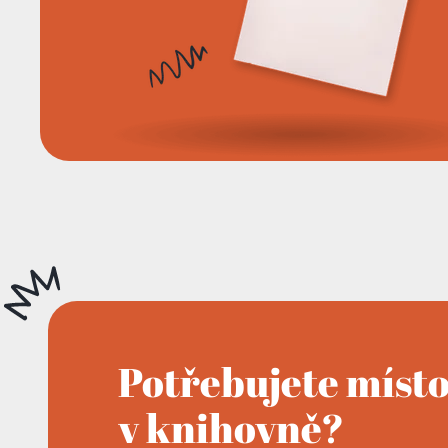
Potřebujete míst
v knihovně?