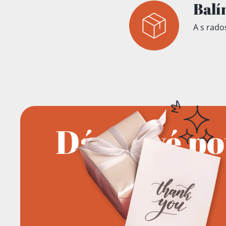
Balí
A s rados
Dárkové p