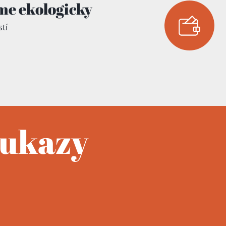
me ekologicky
tí
oukazy