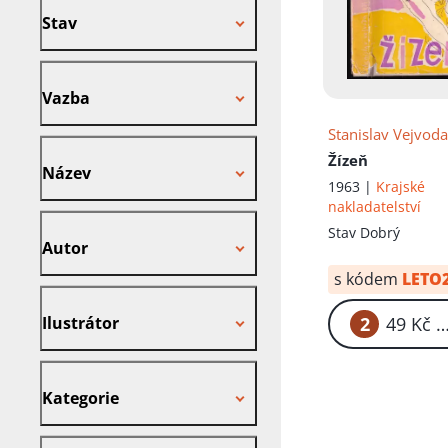
Stav
Vazba
Vazba
Stanislav Vejvod
Název
Žízeň
Název
1963 |
Krajské
nakladatelství
Autor
Stav
Dobrý
Autor
s kódem
LETO
Ilustrátor
2
49
Ilustrátor
Kategorie
Kategorie
Nakladatel