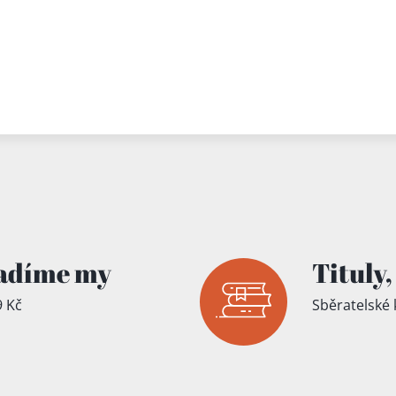
adíme my
Tituly,
 Kč
Sběratelské 
íku!