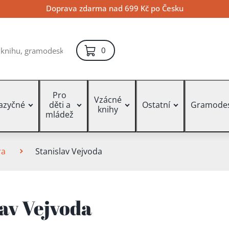
Doprava zdarma nad 699 Kč po Česku
položek – košík
0
Pro
Vzácné
jazyčné
děti a
Ostatní
Gramode
knihy
mládež
ra
Stanislav Vejvoda
lav Vejvoda